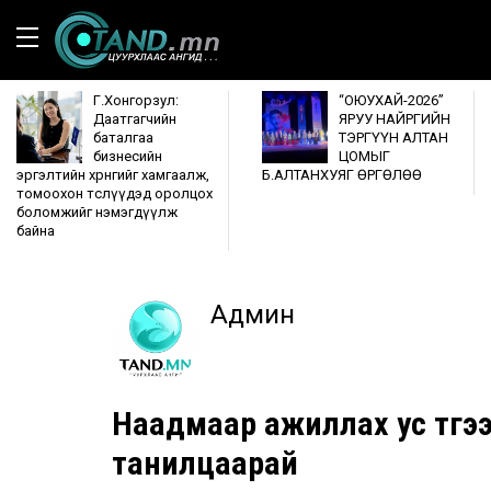
Г.Хонгорзул:
“ОЮУХАЙ-2026”
Даатгагчийн
ЯРУУ НАЙРГИЙН
баталгаа
ТЭРГҮҮН АЛТАН
бизнесийн
ЦОМЫГ
эргэлтийн хөрөнгийг хамгаалж,
Б.АЛТАНХУЯГ ӨРГӨЛӨӨ
томоохон төслүүдэд оролцох
боломжийг нэмэгдүүлж
байна
Админ
Наадмаар ажиллах ус түгэ
танилцаарай