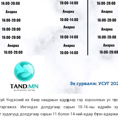
буй Үндэсний их баяр наадмын өдрүүдээр гэр хорооллын ус түг
гаргажээ. Ингэхдээ долдугаар сарын 10-16-ны өдрийн ху
г худагууд долдугаар сарын 11 болон 14-ний өдөр бүтэн өдөрж