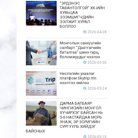
“ЭРДЭНЭС
ТАВАНТОЛГОЙ” ХК-ИЙН
ХУВЬЦАА
ЭЗЭМШИГЧДИЙН
ЭЭЛЖИТ ХУРАЛ
БОЛЛОО
2026-04-28
Монголын санхүүгийн
салбарт “Даатгагчийн
баталгаа” шинэ гарц,
боломжуудыг нээлээ
2026-03-30
Нислэгийн ухаалаг
платфом Skytrip.mn
нээлтээ хийлээ
2026-03-24
ДАРМА БАТБАЯР:
ЧИНГИСИЙН МОНГОЛ
ХҮЧИРХЭГ БАЙСАН НЬ
5-6 НАСТАЙДАА МОРЬ
УНАЖ, ЭР ЗОРИГИЙН
СУРГУУЛЬ ХИЙДЭГ
БАЙСНЫХ
2026-03-10