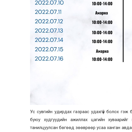
Ус сувгийн удирдах газраас удахгүй болох гэж 
буюу худгуудийн ажиллах цагийн хуваарийг 
танилцуулсан бөгөөд зөөврөөр усаа ханган авда