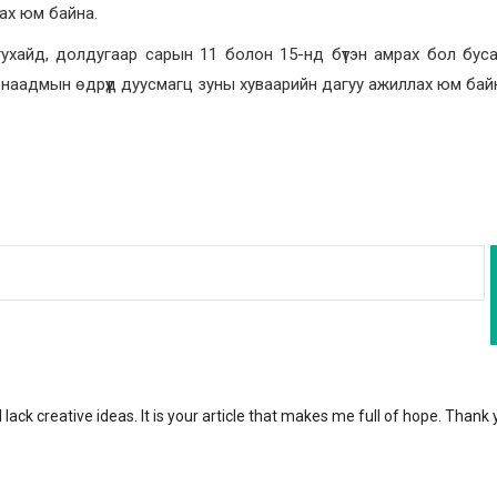
ах юм байна.
тухайд, долдугаар сарын 11 болон 15-нд бүтэн амрах бол бус
 наадмын өдрүүд дуусмагц зуны хуваарийн дагуу ажиллах юм бай
 lack creative ideas. It is your article that makes me full of hope. Thank 