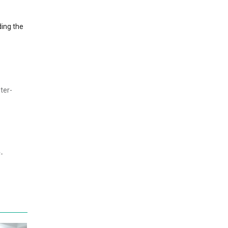
ding the
ter-
-