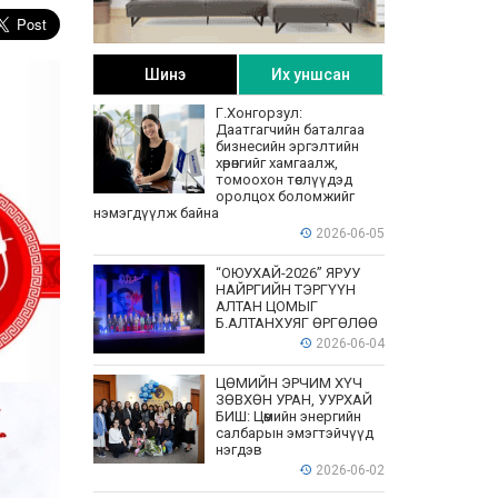
Шинэ
Их уншсан
Г.Хонгорзул:
Даатгагчийн баталгаа
бизнесийн эргэлтийн
хөрөнгийг хамгаалж,
томоохон төслүүдэд
оролцох боломжийг
нэмэгдүүлж байна
2026-06-05
“ОЮУХАЙ-2026” ЯРУУ
НАЙРГИЙН ТЭРГҮҮН
АЛТАН ЦОМЫГ
Б.АЛТАНХУЯГ ӨРГӨЛӨӨ
2026-06-04
ЦӨМИЙН ЭРЧИМ ХҮЧ
ЗӨВХӨН УРАН, УУРХАЙ
БИШ: Цөмийн энергийн
салбарын эмэгтэйчүүд
нэгдэв
2026-06-02