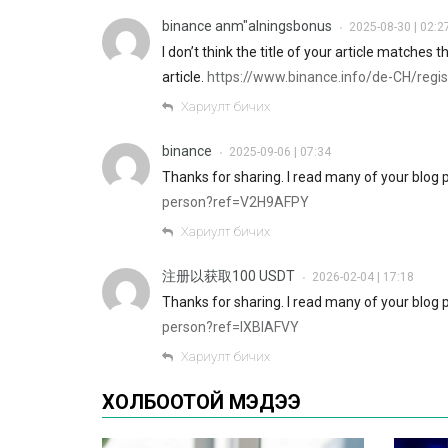
binance anm"alningsbonus
2025-08-30 | 02:2
•
I don’t think the title of your article matches
article.
https://www.binance.info/de-CH/re
Хариулт бичих
binance
2025-09-06 | 07:34
•
Thanks for sharing. I read many of your blog p
person?ref=V2H9AFPY
Хариулт бичих
注册以获取100 USDT
2026-02-04 | 17:18
•
Thanks for sharing. I read many of your blog p
person?ref=IXBIAFVY
Хариулт бичих
ХОЛБООТОЙ МЭДЭЭ