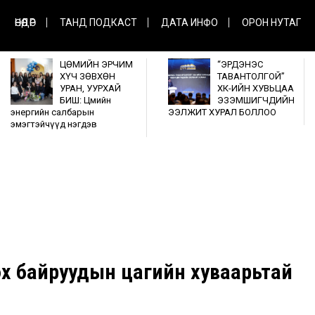
ӨНӨӨДӨР
ТАНД ПОДКАСТ
ДАТА ИНФО
ОРОН НУТАГ
ЦӨМИЙН ЭРЧИМ
“ЭРДЭНЭС
ХҮЧ ЗӨВХӨН
ТАВАНТОЛГОЙ”
УРАН, УУРХАЙ
ХК-ИЙН ХУВЬЦАА
БИШ: Цөмийн
ЭЗЭМШИГЧДИЙН
энергийн салбарын
ЭЭЛЖИТ ХУРАЛ БОЛЛОО
эмэгтэйчүүд нэгдэв
эх байруудын цагийн хуваарьтай