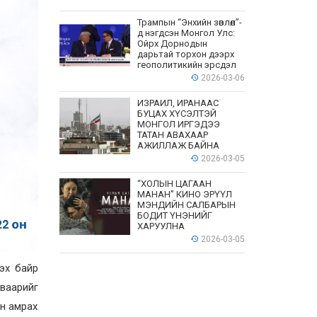
Трампын “Энхийн зөвлөл”-
д нэгдсэн Монгол Улс:
Ойрх Дорнодын
дарьтай торхон дээрх
геополитикийн эрсдэл
2026-03-06
ИЗРАИЛ, ИРАНААС
БУЦАХ ХҮСЭЛТЭЙ
МОНГОЛ ИРГЭДЭЭ
ТАТАН АВАХААР
АЖИЛЛАЖ БАЙНА
2026-03-05
“ХОЛЫН ЦАГААН
МАНАН” КИНО ЭРҮҮЛ
МЭНДИЙН САЛБАРЫН
БОДИТ ҮНЭНИЙГ
ХАРУУЛНА
2026-03-05
ээх байр
ваарийг
ин амрах