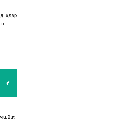
ад өдөр
на.
you. But,