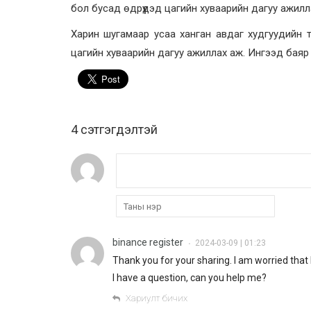
бол бусад өдрүүдэд цагийн хуваарийн дагуу ажилл
Харин шугамаар усаа ханган авдаг худгуудийн 
цагийн хуваарийн дагуу ажиллах аж. Ингээд баяр
4 cэтгэгдэлтэй
binance register
2024-03-09 | 01:23
•
Thank you for your sharing. I am worried that I
I have a question, can you help me?
Хариулт бичих