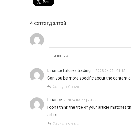
4 cэтгэгдэлтэй
binance futures trading
2023-04-05 | 01:15
•
Can you be more specific about the content of 
Хариулт бичих
binance
2024-03-27 | 20:00
•
I don’t think the title of your article matches
article.
Хариулт бичих