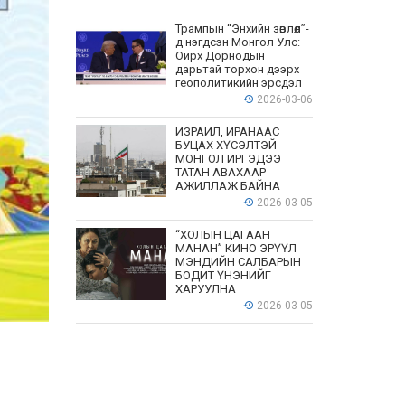
Трампын “Энхийн зөвлөл”-
д нэгдсэн Монгол Улс:
Ойрх Дорнодын
дарьтай торхон дээрх
геополитикийн эрсдэл
2026-03-06
ИЗРАИЛ, ИРАНААС
БУЦАХ ХҮСЭЛТЭЙ
МОНГОЛ ИРГЭДЭЭ
ТАТАН АВАХААР
АЖИЛЛАЖ БАЙНА
2026-03-05
“ХОЛЫН ЦАГААН
МАНАН” КИНО ЭРҮҮЛ
МЭНДИЙН САЛБАРЫН
БОДИТ ҮНЭНИЙГ
ХАРУУЛНА
2026-03-05