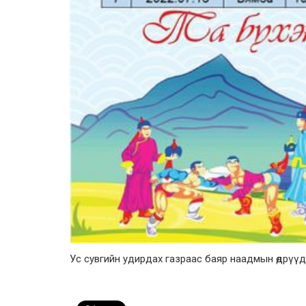
Ус сувгийн удирдах газраас баяр наадмын өдрүүд