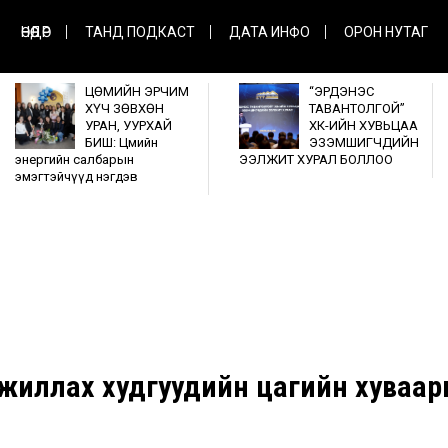
ӨНӨӨДӨР
ТАНД ПОДКАСТ
ДАТА ИНФО
ОРОН НУТАГ
ЦӨМИЙН ЭРЧИМ
“ЭРДЭНЭС
ХҮЧ ЗӨВХӨН
ТАВАНТОЛГОЙ”
УРАН, УУРХАЙ
ХК-ИЙН ХУВЬЦАА
БИШ: Цөмийн
ЭЗЭМШИГЧДИЙН
энергийн салбарын
ЭЭЛЖИТ ХУРАЛ БОЛЛОО
эмэгтэйчүүд нэгдэв
жиллах худгуудийн цагийн хуваар