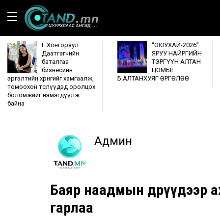
Г.Хонгорзул:
“ОЮУХАЙ-2026”
Даатгагчийн
ЯРУУ НАЙРГИЙН
баталгаа
ТЭРГҮҮН АЛТАН
бизнесийн
ЦОМЫГ
эргэлтийн хөрөнгийг хамгаалж,
Б.АЛТАНХУЯГ ӨРГӨЛӨӨ
томоохон төслүүдэд оролцох
боломжийг нэмэгдүүлж
байна
Админ
Баяр наадмын өдрүүдээр а
гарлаа