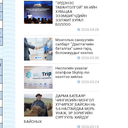
“ЭРДЭНЭС
ТАВАНТОЛГОЙ” ХК-ИЙН
ХУВЬЦАА
ЭЗЭМШИГЧДИЙН
ЭЭЛЖИТ ХУРАЛ
БОЛЛОО
2026-04-28
Монголын санхүүгийн
салбарт “Даатгагчийн
баталгаа” шинэ гарц,
боломжуудыг нээлээ
2026-03-30
Нислэгийн ухаалаг
платфом Skytrip.mn
нээлтээ хийлээ
2026-03-24
ДАРМА БАТБАЯР:
ЧИНГИСИЙН МОНГОЛ
ХҮЧИРХЭГ БАЙСАН НЬ
5-6 НАСТАЙДАА МОРЬ
УНАЖ, ЭР ЗОРИГИЙН
СУРГУУЛЬ ХИЙДЭГ
БАЙСНЫХ
2026-03-10