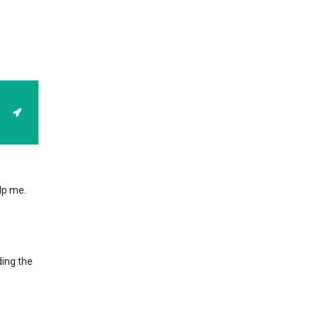
lp me.
ding the