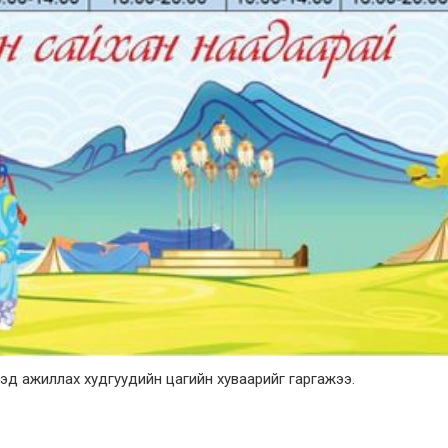
эд ажиллах худгуудийн цагийн хуваарийг гаргажээ.