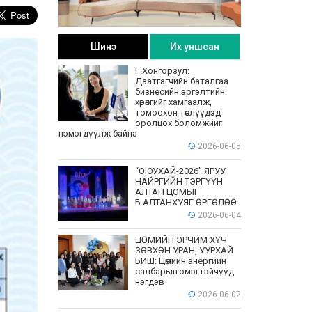
Шинэ
Их уншсан
Г.Хонгорзул:
Даатгагчийн баталгаа
бизнесийн эргэлтийн
хөрөнгийг хамгаалж,
томоохон төслүүдэд
оролцох боломжийг
нэмэгдүүлж байна
2026-06-05
“ОЮУХАЙ-2026” ЯРУУ
НАЙРГИЙН ТЭРГҮҮН
АЛТАН ЦОМЫГ
Б.АЛТАНХУЯГ ӨРГӨЛӨӨ
2026-06-04
ЦӨМИЙН ЭРЧИМ ХҮЧ
ЗӨВХӨН УРАН, УУРХАЙ
БИШ: Цөмийн энергийн
салбарын эмэгтэйчүүд
нэгдэв
2026-06-02