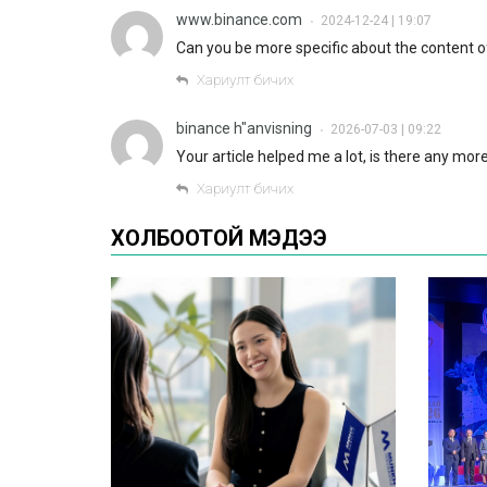
www.binance.com
2024-12-24 | 19:07
•
Can you be more specific about the content of 
Хариулт бичих
binance h"anvisning
2026-07-03 | 09:22
•
Your article helped me a lot, is there any mo
Хариулт бичих
ХОЛБООТОЙ МЭДЭЭ