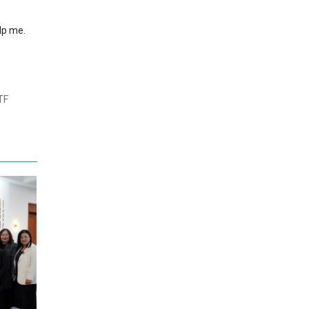
lp me.
TF