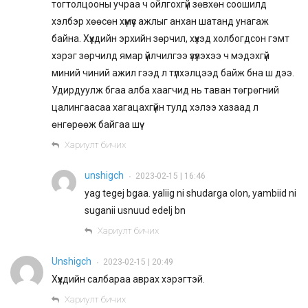
тогтолцооны учраа ч ойлгохгүй зөвхөн соошилд
хэлбэр хөөсөн хүмүүс ажлыг анхан шатанд унагаж
байна. Хүүхдийн эрхийн зөрчил, хүүхэд холбогдсон гэмт
хэрэг зөрчилд ямар үйлчилгээ үзүүлэхээ ч мэдэхгүй
миний чиний ажил гээд л түлхэлцээд байж бна ш дээ.
Удирдуулж бгаа алба хаагчид нь таван төгрөгний
цалингаасаа хагацахгүйн тулд хэлээ хазаад л
өнгөрөөж байгаа шүү
Хариулт бичих
unshigch
2023-02-15 | 16:46
•
yag tegej bgaa. yaliig ni shudarga olon, yambiid ni
suganii usnuud edelj bn
Хариулт бичих
Unshigch
2023-02-15 | 20:49
•
Хүүхдийн салбараа аврах хэрэгтэй.
Хариулт бичих