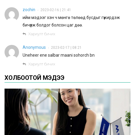
zochin
2023-02-16 | 21:41
•
ийм мэдээг хэн ч мөнгө төлөөд бусдыг гүжирдэж
бичүүлж болдог болсон цаг дөө.
Хариулт бичих
Anonymous
2023-02-17 | 08:21
•
Uneheer ene salbar maani sohorch bn
Хариулт бичих
ХОЛБООТОЙ МЭДЭЭ