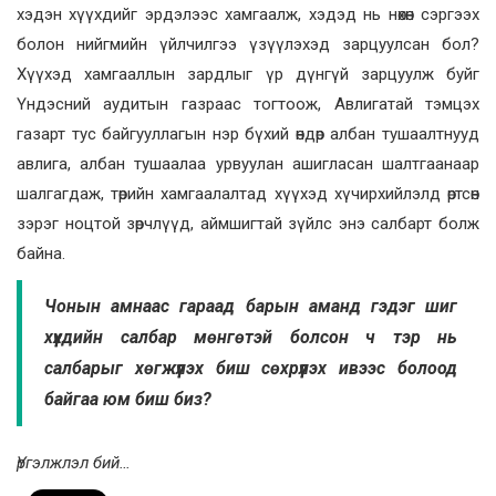
хэдэн хүүхдийг эрдэлээс хамгаалж, хэдэд нь нөхөн сэргээх
болон нийгмийн үйлчилгээ үзүүлэхэд зарцуулсан бол?
Хүүхэд хамгааллын зардлыг үр дүнгүй зарцуулж буйг
Үндэсний аудитын газраас тогтоож, Авлигатай тэмцэх
газарт тус байгууллагын нэр бүхий өндөр албан тушаалтнууд
авлига, албан тушаалаа урвуулан ашигласан шалтгаанаар
шалгагдаж, төрийн хамгаалалтад хүүхэд хүчирхийлэлд өртсөн
зэрэг ноцтой зөрчлүүд, аймшигтай зүйлс энэ салбарт болж
байна.
Чонын амнаас гараад барын аманд гэдэг шиг
хүүхдийн салбар мөнгөтэй болсон ч тэр нь
салбарыг хөгжүүлэх биш сөхрүүлэх ивээс болоод
байгаа юм биш биз?
Үргэлжлэл бий…