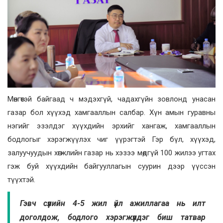
Мөнгөтэй байгаад ч мэдэхгүй, чадахгүйн зовлонд унасан
газар бол хүүхэд хамгааллын салбар. Хүн амын гуравны
нэгийг эзэлдэг хүүхдийн эрхийг хангаж, хамгааллын
бодлогыг хэрэгжүүлэх чиг үүрэгтэй Гэр бүл, хүүхэд,
залуучуудын хөгжлийн газар нь хэзээ мөдгүй 100 жилээ угтах
гэж буй хүүхдийн байгууллагын суурин дээр үүссэн
түүхтэй.
Гэвч сүүлийн 4-5 жил үйл ажиллагаа нь илт
доголдож, бодлого хэрэгжүүлдэг биш татвар