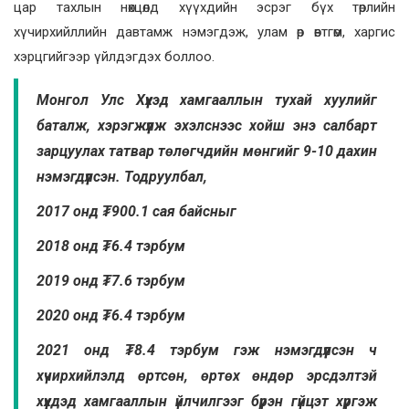
цар тахлын нөхцөлд хүүхдийн эсрэг бүх төрлийн
хүчирхийллийн давтамж нэмэгдэж, улам өр өвтгөм, харгис
хэрцгийгээр үйлдэгдэх боллоо.
Монгол Улс Хүүхэд хамгааллын тухай хуулийг
баталж, хэрэгжүүлж эхэлснээс хойш энэ салбарт
зарцуулах татвар төлөгчдийн мөнгийг 9-10 дахин
нэмэгдүүлсэн. Тодруулбал,
2017 онд ₮900.1 сая байсныг
2018 онд ₮6.4 тэрбум
2019 онд ₮7.6 тэрбум
2020 онд ₮6.4 тэрбум
2021 онд ₮8.4 тэрбум гэж нэмэгдүүлсэн ч
хүчирхийлэлд өртсөн, өртөх өндөр эрсдэлтэй
хүүхдэд хамгааллын үйлчилгээг бүрэн гүйцэт хүргэж