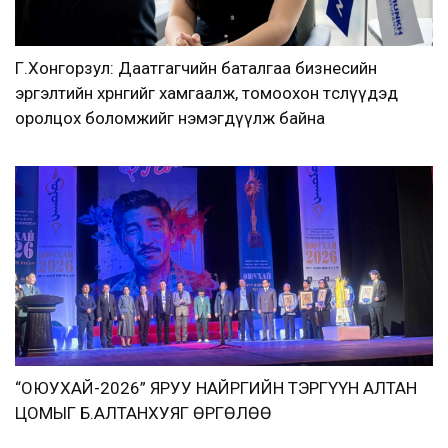
Г.Хонгорзул: Даатгагчийн баталгаа бизнесийн
эргэлтийн хөрөнгийг хамгаалж, томоохон төслүүдэд
оролцох боломжийг нэмэгдүүлж байна
“ОЮУХАЙ-2026” ЯРУУ НАЙРГИЙН ТЭРГҮҮН АЛТАН
ЦОМЫГ Б.АЛТАНХУЯГ ӨРГӨЛӨӨ