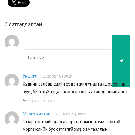
6 cэтгэгдэлтэй
Уншигч
2023-02-15 | 09:21
•
Хүүхдийн салбар сүүлийн хэдэн жил уналтанд орсон нь
нууц биш шүү. Зардал нэмэгдсэн нь ахиц дэвшил алга
Хариулт бичих
Мэргэжилтэн
2023-02-15 | 09:57
•
Газар хэлтсийн дарга нар нь намын томилгоотой
мэргэжлийн бус сэтгэлгүй хүмүүс, хамгааллын