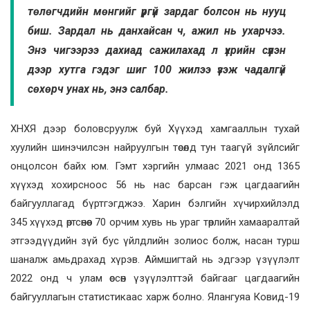
төлөгчдийн мөнгийг үргүй зардаг болсон нь нууц
биш. Зардал нь данхайсан ч, ажил нь ухарчээ.
Энэ чигээрээ дахиад сажилахад л үхрийн сүүлэн
дээр хутга гэдэг шиг 100 жилээ үзэж чадалгүй
сөхөрч унах нь, энэ салбар.
ХНХЯ дээр боловсруулж буй Хүүхэд хамгааллын тухай
хуулийн шинэчилсэн найруулгын төсөлд тун таагүй зүйлсийг
онцолсон байх юм. Гэмт хэргийн улмаас 2021 онд 1365
хүүхэд хохирсноос 56 нь нас барсан гэж цагдаагийн
байгууллагад бүртгэгджээ. Харин бэлгийн хүчирхийлэлд
345 хүүхэд өртсөнөөс 70 орчим хувь нь ураг төрлийн хамааралтай
этгээдүүдийн зүй бус үйлдлийн золиос болж, насан турш
шаналж амьдрахад хүрэв. Аймшигтай нь эдгээр үзүүлэлт
2022 онд ч улам өссөн үзүүлэлттэй байгааг цагдаагийн
байгууллагын статистикаас харж болно. Ялангуяа Ковид-19