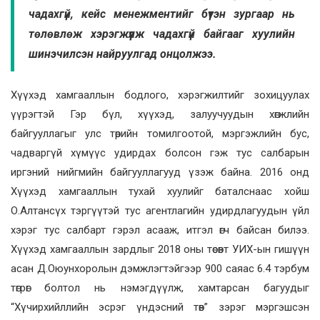
чадахгүй, кейс менежментийг бүтэн зургаар нь
төлөвлөж хэрэгжүүлж чадахгүй байгааг хуулийн
шинэчилсэн найруулгад онцолжээ.
Хүүхэд хамгааллын бодлого, хэрэгжилтийг зохицуулах
үүрэгтэй Гэр бүл, хүүхэд, залуучуудын хөгжлийн
байгууллагыг улс төрийн томилгоотой, мэргэжлийн бус,
чадваргүй хүмүүс удирдах болсон гэж тус салбарын
иргэний нийгмийн байгууллагууд үзэж байна. 2016 онд
Хүүхэд хамгааллын тухай хуулийг баталснаас хойш
О.Алтансүх тэргүүтэй тус агентлагийн удирдлагуудын үйл
хэрэг тус салбарт гэрэл асааж, итгэл өгч байсан билээ.
Хүүхэд хамгааллын зардлыг 2018 оны төсөвт УИХ-ын гишүүн
асан Д.Оюунхоролын дэмжлэгтэйгээр 900 саяас 6.4 тэрбум
төгрөг болтол нь нэмэгдүүлж, хамтарсан багуудыг
“Хүчирхийллийн эсрэг үндэсний төв” зэрэг мэргэшсэн