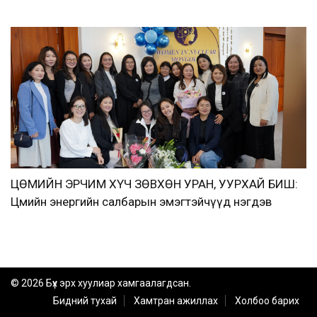
ЦӨМИЙН ЭРЧИМ ХҮЧ ЗӨВХӨН УРАН, УУРХАЙ БИШ:
Цөмийн энергийн салбарын эмэгтэйчүүд нэгдэв
© 2026 Бүх эрх хуулиар хамгаалагдсан.
Бидний тухай
Хамтран ажиллах
Холбоо барих