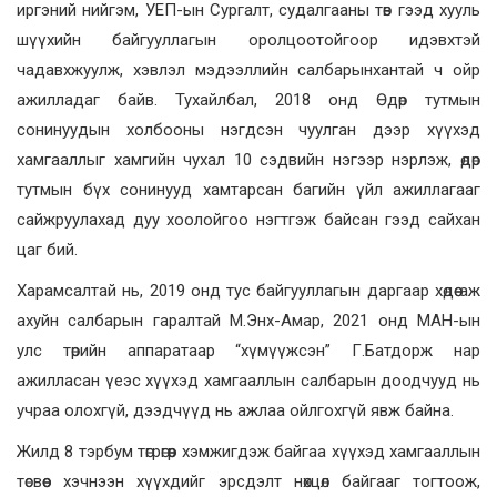
иргэний нийгэм, УЕП-ын Сургалт, судалгааны төв гээд хууль
шүүхийн байгууллагын оролцоотойгоор идэвхтэй
чадавхжуулж, хэвлэл мэдээллийн салбарынхантай ч ойр
ажилладаг байв. Тухайлбал, 2018 онд Өдөр тутмын
сонинуудын холбооны нэгдсэн чуулган дээр хүүхэд
хамгааллыг хамгийн чухал 10 сэдвийн нэгээр нэрлэж, өдөр
тутмын бүх сонинууд хамтарсан багийн үйл ажиллагааг
сайжруулахад дуу хоолойгоо нэгтгэж байсан гээд сайхан
цаг бий.
Харамсалтай нь, 2019 онд тус байгууллагын даргаар хөдөө аж
ахуйн салбарын гаралтай М.Энх-Амар, 2021 онд МАН-ын
улс төрийн аппаратаар “хүмүүжсэн” Г.Батдорж нар
ажилласан үеэс хүүхэд хамгааллын салбарын доодчууд нь
учраа олохгүй, дээдчүүд нь ажлаа ойлгохгүй явж байна.
Жилд 8 тэрбум төгрөгөөр хэмжигдэж байгаа хүүхэд хамгааллын
төсвөөс хэчнээн хүүхдийг эрсдэлт нөхцөл байгааг тогтоож,