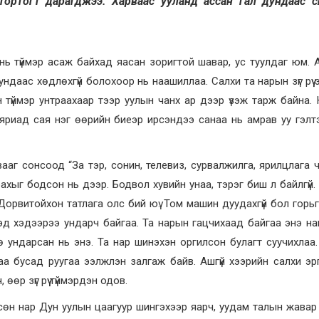
 тортогт дарагджээ. Харваас ууланд ассан гал дундаас сөхө
нь түймэр асаж байхад яасан зоригтой шавар, ус туулдаг юм.
даас хөдлөхгүй болохоор нь наашиллаа. Салхи та нарын зүг рүү 
түймэр унтраахаар тээр уулын чанх ар дээр үзэж тарж байна.
яриад сая нэг өөрийн биеэр ирсэндээ санаа нь амрав уу гэлт
ааг сонсоод “За тэр, сонин, телевиз, сурвалжилга, ярилцлага 
рахыг бодсон нь дээр. Бодвол хувийн унаа, тэрэг биш л байлгүй
орвитойхон татлага олс бий юү. Том машин дуудахгүй бол горьгү
эд хэдээрээ ундарч байгаа. Та нарын гацчихаад байгаа энэ н
ө ундарсан нь энэ. Та нар шинэхэн оргилсон булагт суучихлаа
аа бусад руугаа ээлжлэн залгаж байв. Ашгүй хээрийн салхи эр
өр зүг рүү түймэрдэн одов.
сөн нар Дун уулын цаагуур шингэхээр яарч, уудам талын жавар ж