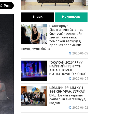
Шинэ
Их уншсан
Г.Хонгорзул:
Даатгагчийн баталгаа
бизнесийн эргэлтийн
хөрөнгийг хамгаалж,
томоохон төслүүдэд
оролцох боломжийг
нэмэгдүүлж байна
2026-06-05
“ОЮУХАЙ-2026” ЯРУУ
НАЙРГИЙН ТЭРГҮҮН
АЛТАН ЦОМЫГ
Б.АЛТАНХУЯГ ӨРГӨЛӨӨ
2026-06-04
ЦӨМИЙН ЭРЧИМ ХҮЧ
ЗӨВХӨН УРАН, УУРХАЙ
БИШ: Цөмийн энергийн
салбарын эмэгтэйчүүд
нэгдэв
2026-06-02