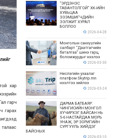
“ЭРДЭНЭС
ТАВАНТОЛГОЙ” ХК-ИЙН
ХУВЬЦАА
ЭЗЭМШИГЧДИЙН
ЭЭЛЖИТ ХУРАЛ
БОЛЛОО
2026-04-28
Монголын санхүүгийн
салбарт “Даатгагчийн
баталгаа” шинэ гарц,
боломжуудыг нээлээ
лийг
2026-03-30
Нислэгийн ухаалаг
платфом Skytrip.mn
нээлтээ хийлээ
гтой хар
2026-03-24
 хээрийн
Гал гарч
ДАРМА БАТБАЯР:
ЧИНГИСИЙН МОНГОЛ
 ч гарах
ХҮЧИРХЭГ БАЙСАН НЬ
5-6 НАСТАЙДАА МОРЬ
 шигдээд
УНАЖ, ЭР ЗОРИГИЙН
СУРГУУЛЬ ХИЙДЭГ
 талаас
БАЙСНЫХ
2026-03-10