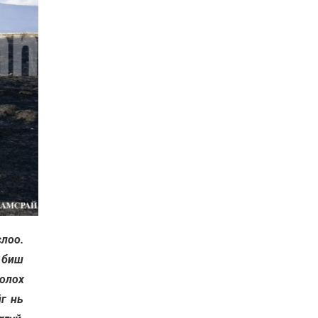
лоо.
т биш
болох
йг нь