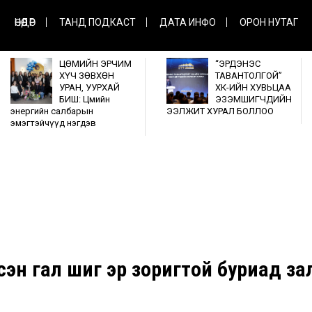
ӨНӨӨДӨР
ТАНД ПОДКАСТ
ДАТА ИНФО
ОРОН НУТАГ
ЦӨМИЙН ЭРЧИМ
“ЭРДЭНЭС
ХҮЧ ЗӨВХӨН
ТАВАНТОЛГОЙ”
УРАН, УУРХАЙ
ХК-ИЙН ХУВЬЦАА
БИШ: Цөмийн
ЭЗЭМШИГЧДИЙН
энергийн салбарын
ЭЭЛЖИТ ХУРАЛ БОЛЛОО
эмэгтэйчүүд нэгдэв
зсэн гал шиг эр зоригтой буриад за