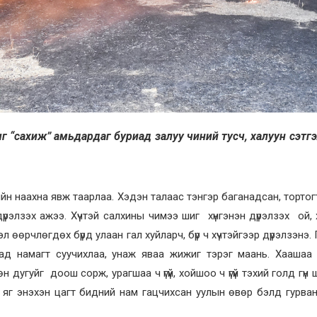
ж” амьдардаг буриад залуу чиний тусч, халуун сэтгэ
ийн наахна явж таарлаа. Хэдэн талаас тэнгэр баганадсан, торто
рэлзэх ажээ. Хүчтэй салхины чимээ шиг хүнгэнэн дүрэлзэх ой,
л өөрчлөгдөх бүрд улаан гал хуйларч, бүр ч хүчтэйгээр дүрэлзэнэ. 
яваад намагт суучихлаа, унаж яваа жижиг тэрэг маань. Хаашаа
угуйг доош сорж, урагшаа ч үгүй, хойшоо ч үгүй тэхий голд гүн
яг энэхэн цагт бидний нам гацчихсан уулын өвөр бэлд гурван