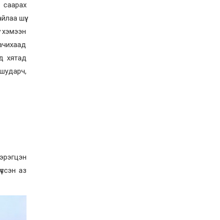
 саарах
лаа шүү.
” хэмээн
гачихаад
эд хятад
шударч,
зэрэгцэн
үссэн аз