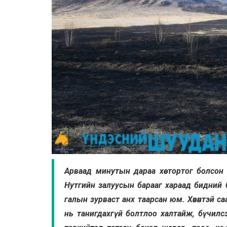
Арваад минутын дараа хөө тортог болсон
Нутгийн залуусын барааг хараад бидний 
галын зурваст анх таарсан юм. Хөвөнтэй с
нь танигдахгүй болтлоо халтайж, бүчилсэ