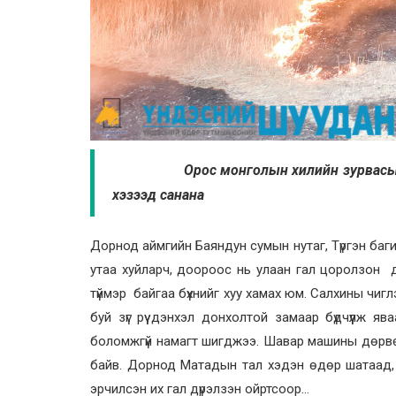
Орос монголын хилийн зурвасыг “сахи
хэзээд санана
Дорнод аймгийн Баяндун сумын нутаг, Түргэн баг
утаа хуйларч, доороос нь улаан гал цоролзон дү
түймэр байгаа бүхнийг хуу хамах юм. Салхины чиглэ
буй зүг рүү дэнхэл донхолтой замаар бүдчүүлж 
боломжгүй намагт шигджээ. Шавар машины дөрвөн д
байв. Дорнод Матадын тал хэдэн өдөр шатаад, 
эрчилсэн их гал дүрэлзэн ойртсоор…