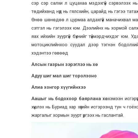
сэр сэр салхи л цуцахаа мэдэхгүй сэрвэлзэх н
төдийхөнд нүд нь гялсхийн, царайд нь гэгээ татаж,
Өнөө шөнөдөө л цурмаа алдахгүй маначихвал мар
сэтгэл нь гэгэлзэх юм. Дээлийнх нь хормой салх
яах ийхийн зуургүй бүхнийг түймэрдчихдэг юм. У
мотоциклийнхоо суудал дээр тэгнэн бодолхий
хэдэнтээ гөвөөд
Алсын газрын зэрэглээ нь хө
Адуу шиг мал шиг торолзоно
Алиа хонгор хүүгийнхээ
Аашыг нь бодохоор баярлана хө
…хэмээн исгэрүү
хүүшлэх нь Буриад хар хүүгийн исгэрээнд тун ч гоё
жаргалыг хормын зуурт үргээх нь гаслантай.