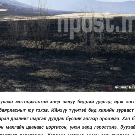
 улаан мотоцикльтой хоёр залуу бидний дэргэд ирж зогс
баярласныг юу гэхэв. Ийнхүү түүнтэй бид хилийн зурвас
аарал дээлийг шаргал дурдан бүсний энгээр ороожээ. Хэн 
н малгайн цаанаас цоргисон, үнэн харц гэрэлтэнэ. Зууза