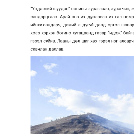
“Үндэсний шуудан” сонины зураглаач, зурагчин, жо
сандарцгаав. Арай энэ их дүрэлзсэн их гал нөмр
ийнхүү сандарч, дэмий л дугуй далд ортол шава
хоёр хэрхэн богино хугацаанд газар “идэж” байгаа
гэрэл сүүтйив. Лааны дөл шиг хөх гэрэл нэг алсарч
савчлан даллав.