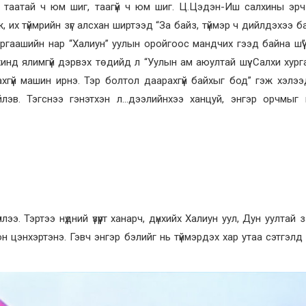
ь таатай ч юм шиг, таагүй ч юм шиг. Ц.Цэдэн-Иш салхины эрч
 их түймрийн зүг алсхан ширтээд “За байз, түймэр ч дийлдэхээ бай
гаашийн нар “Халиун” уулын оройгоос мандчих гээд байна шүү
инд ялимгүй дэрвэх төдийд л “Уулын ам аюултай шүү. Салхи хур
дахгүй машин ирнэ. Тэр болтол даарахгүй байхыг бод” гэж хэлэ
лэв. Тэгснээ гэнэтхэн л…дээлийнхээ ханцуй, энгэр орчмыг 
ллээ. Тэртээ нүдний үзүүрт ханарч, дүнхийх Халиун уул, Дун уултай 
хон цэнхэртэнэ. Гэвч энгэр бэлийг нь түймэрдэх хар утаа сэтгэлд ү