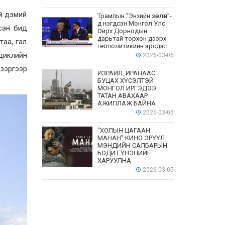
ий дэмий
Трампын “Энхийн зөвлөл”-
д нэгдсэн Монгол Улс:
дсэн бид
Ойрх Дорнодын
дарьтай торхон дээрх
таа, гал
геополитикийн эрсдэл
оциклийн
2026-03-06
 зэргээр
ИЗРАИЛ, ИРАНААС
БУЦАХ ХҮСЭЛТЭЙ
МОНГОЛ ИРГЭДЭЭ
ТАТАН АВАХААР
АЖИЛЛАЖ БАЙНА
2026-03-05
“ХОЛЫН ЦАГААН
МАНАН” КИНО ЭРҮҮЛ
МЭНДИЙН САЛБАРЫН
БОДИТ ҮНЭНИЙГ
ХАРУУЛНА
2026-03-05