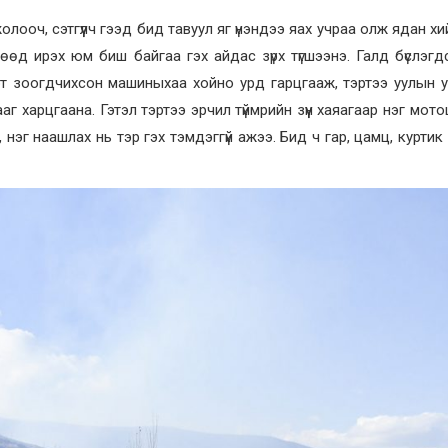
лооч, сэтгүүлч гээд бид тавуул яг үнэндээ яах учраа олж ядан х
өөд ирэх юм биш байгаа гэх айдас зүрх түгшээнэ. Галд бүслэг
рт зоогдчихсон машиныхаа хойно урд гарцгааж, тэртээ уулын у
г харцгаана. Гэтэл тэртээ эрчил түймрийн зүүн хаяагаар нэг мот
, нэг наашлах нь тэр гэх тэмдэггүй ажээ. Бид ч гар, цамц, куртик