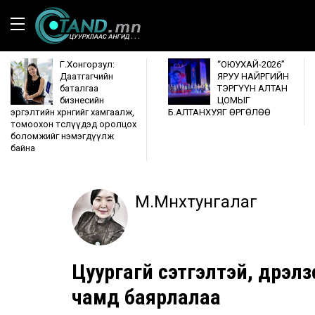
Г.Хонгорзул:
“ОЮУХАЙ-2026”
Даатгагчийн
ЯРУУ НАЙРГИЙН
баталгаа
ТЭРГҮҮН АЛТАН
бизнесийн
ЦОМЫГ
эргэлтийн хөрөнгийг хамгаалж,
Б.АЛТАНХУЯГ ӨРГӨЛӨӨ
томоохон төслүүдэд оролцох
боломжийг нэмэгдүүлж
байна
М.Мөнхтунгалаг
Цуургагүй сэтгэлтэй, дүрэл
чамд баярлалаа