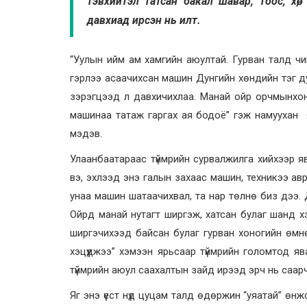
тэвхийтэл татсан бакал шавар, тоос, хөө,
давхиад ирсэн нь илт.
“Уулын ийм ам хамгийн аюултай. Гурван талд чи
гэрлээ асаачихсан машин Дунгийн хөндийн тэг дун
зэрэгцээд л давхичихлаа. Манай ойр орчмынхон 
машинаа татаж гаргах ая бодоё” гэж намуухан 
мэдэв.
Улаанбаатараас түймрийн сурвалжилга хийхээр яв
вэ, эхлээд энэ галын захаас машин, техникээ ав
унаа машин шатаачихвал, та нар төлнө биз дээ. Д
Ойрд манай нутагт ширгэж, хатсан булаг шанд х
ширгэчихээд байсан булаг гурван хоногийн өмн
хэцүүджээ” хэмээн ярьсаар түймрийн голомтод яв
түймрийн аюул саахалтын зайд ирээд эрч нь саарч, ө
Яг энэ үест нүд цуцам талд өдөржин “уяатай” өнж