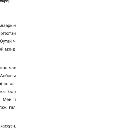
өгүй,
 Аваарын
эргэхтэй
 Юутай ч
эй мэнд
чинь яах
. Албаны
й нь ээ.
амаг бол
. Мөн ч
гэж, гал
ихүүхэн,