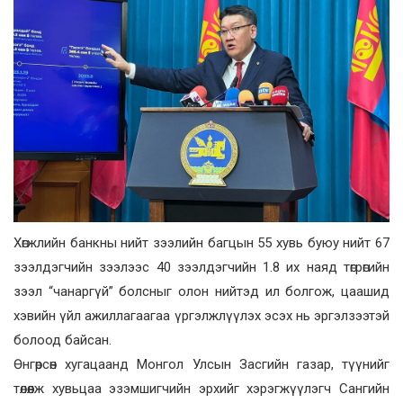
Хөгжлийн банкны нийт зээлийн багцын 55 хувь буюу нийт 67
зээлдэгчийн зээлээс 40 зээлдэгчийн 1.8 их наяд төгрөгийн
зээл “чанаргүй” болсныг олон нийтэд ил болгож, цаашид
хэвийн үйл ажиллагаагаа үргэлжлүүлэх эсэх нь эргэлзээтэй
болоод байсан.
Өнгөрсөн хугацаанд Монгол Улсын Засгийн газар, түүнийг
төлөөлж хувьцаа эзэмшигчийн эрхийг хэрэгжүүлэгч Сангийн