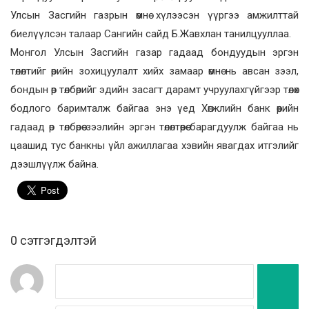
Улсын Засгийн газрын өмнө хүлээсэн үүргээ амжилттай
биелүүлсэн талаар Сангийн сайд Б.Жавхлан танилцууллаа.
Монгол Улсын Засгийн газар гадаад бондуудын эргэн
төлөлтийг өрийн зохицуулалт хийх замаар өмнө нь авсан зээл,
бондын өр төлбөрийг эдийн засагт дарамт учруулахгүйгээр төлөх
бодлого баримталж байгаа энэ үед Хөгжлийн банк өөрийн
гадаад өр төлбөрөө зээлийн эргэн төлөлтөөрөө барагдуулж байгаа нь
цаашид тус банкны үйл ажиллагаа хэвийн явагдах итгэлийг
дээшлүүлж байна.
0 cэтгэгдэлтэй