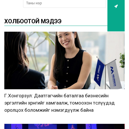
ХОЛБООТОЙ МЭДЭЭ
Г.Хонгорзул: Даатгагчийн баталгаа бизнесийн
эргэлтийн хөрөнгийг хамгаалж, томоохон төслүүдэд
оролцох боломжийг нэмэгдүүлж байна