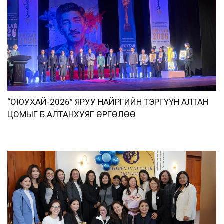
“ОЮУХАЙ-2026” ЯРУУ НАЙРГИЙН ТЭРГҮҮН АЛТАН
ЦОМЫГ Б.АЛТАНХУЯГ ӨРГӨЛӨӨ