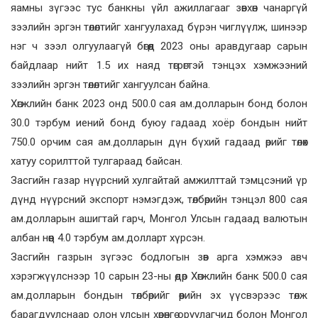
яамны зүгээс тус банкны үйл ажиллагааг зөвхөн чанаргүй
зээлийн эргэн төлөлтийг хангуулахад бүрэн чиглүүлж, шинээр
нэг ч зээл олгуулаагүй бөгөөд 2023 оны аравдугаар сарын
байдлаар нийт 1.5 их наяд төгрөгтэй тэнцэх хэмжээний
зээлийн эргэн төлөлтийг хангуулсан байна.
Хөгжлийн банк 2023 онд 500.0 сая ам.долларын бонд болон
30.0 тэрбум иений бонд буюу гадаад хоёр бондын нийт
750.0 орчим сая ам.долларын дүн бүхий гадаад өрийг төлөх
хатуу сорилттой тулгараад байсан.
Засгийн газар нүүрсний хулгайтай амжилттай тэмцсэний үр
дүнд нүүрсний экспорт нэмэгдэж, төлбөрийн тэнцэл 800 сая
ам.долларын ашигтай гарч, Монгол Улсын гадаад валютын
албан нөөц 4.0 тэрбум ам.долларт хүрсэн.
Засгийн газрын зүгээс бодлогын зөв арга хэмжээ авч
хэрэгжүүлснээр 10 сарын 23-ны өдөр Хөгжлийн банк 500.0 сая
ам.долларын бондын төлбөрийг өөрийн эх үүсвэрээс төлж
барагдуулснаар олон улсын хөрөнгө оруулагчид болон Монгол