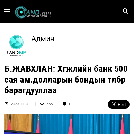
Админ
Б.ЖАВХЛАН: Хөгжлийн банк 500
сая ам.долларын бондын төлбөрөө
барагдууллаа
2023-11-01
666
0