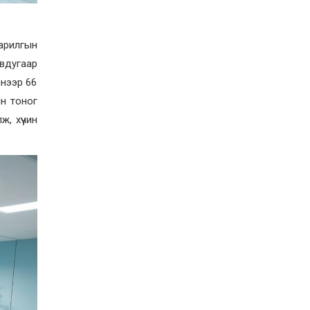
арилгын
авдугаар
снээр 66
йн тоног
ж, хүчин