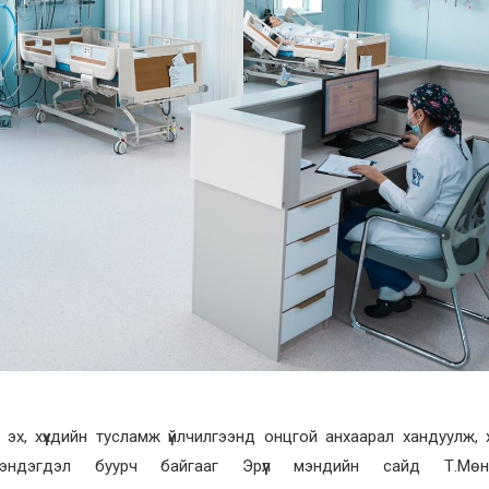
 эх, хүүхдийн тусламж үйлчилгээнд онцгой анхаарал хандуулж,
ндэгдэл буурч байгааг Эрүүл мэндийн сайд Т.Мөнх