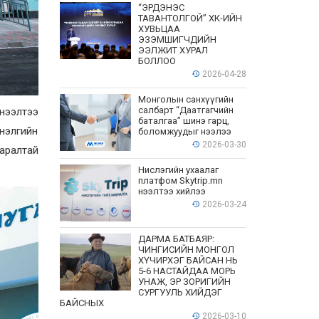
“ЭРДЭНЭС
ТАВАНТОЛГОЙ” ХК-ИЙН
ХУВЬЦАА
ЭЗЭМШИГЧДИЙН
ЭЭЛЖИТ ХУРАЛ
БОЛЛОО
2026-04-28
Монголын санхүүгийн
салбарт “Даатгагчийн
 нээлтээ
баталгаа” шинэ гарц,
нэлгийн
боломжуудыг нээлээ
2026-03-30
аралтай
Нислэгийн ухаалаг
платфом Skytrip.mn
нээлтээ хийлээ
2026-03-24
ДАРМА БАТБАЯР:
ЧИНГИСИЙН МОНГОЛ
ХҮЧИРХЭГ БАЙСАН НЬ
5-6 НАСТАЙДАА МОРЬ
УНАЖ, ЭР ЗОРИГИЙН
СУРГУУЛЬ ХИЙДЭГ
БАЙСНЫХ
2026-03-10