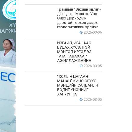
Трампын “Энхийн зөвлөл”-
д нэгдсэн Монгол Улс:
Ойрх Дорнодын
дарьтай торхон дээрх
геополитикийн эрсдэл
2026-03-06
ИЗРАИЛ, ИРАНААС
БУЦАХ ХҮСЭЛТЭЙ
МОНГОЛ ИРГЭДЭЭ
ТАТАН АВАХААР
АЖИЛЛАЖ БАЙНА
2026-03-05
“ХОЛЫН ЦАГААН
МАНАН” КИНО ЭРҮҮЛ
МЭНДИЙН САЛБАРЫН
БОДИТ ҮНЭНИЙГ
ХАРУУЛНА
2026-03-05