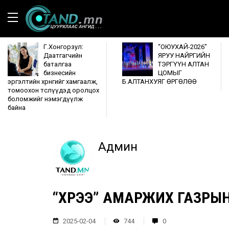
Г.Хонгорзул:
“ОЮУХАЙ-2026”
Даатгагчийн
ЯРУУ НАЙРГИЙН
баталгаа
ТЭРГҮҮН АЛТАН
бизнесийн
ЦОМЫГ
эргэлтийн хөрөнгийг хамгаалж,
Б.АЛТАНХУЯГ ӨРГӨЛӨӨ
томоохон төслүүдэд оролцох
боломжийг нэмэгдүүлж
байна
Админ
“ХҮРЭЭ” АМАРЖИХ ГАЗРЫ
2025-02-04
744
0