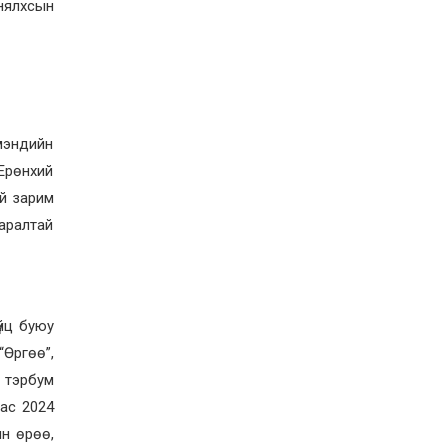
нялхсын
 мэндийн
Ерөнхий
ий зарим
аралтай
үйц буюу
“Өргөө”,
2 тэрбум
аас 2024
ын өрөө,