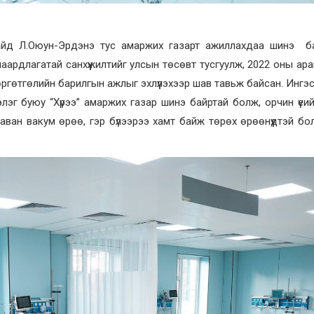
айд Л.Оюун-Эрдэнэ тус амаржих газарт ажиллахдаа шинэ б
шаардлагатай санхүүжилтийг улсын төсөвт тусгуулж, 2022 оны ар
өргөтгөлийн барилгын ажлыг эхлүүлэхээр шав тавьж байсан. Ингэ
лэг буюу “Хүрээ” амаржих газар шинэ байртай болж, орчин үеи
аван вакум өрөө, гэр бүлээрээ хамт байж төрөх өрөөнүүдтэй бол