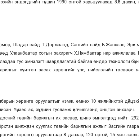
эхийн эндэгдлийн түвшин 1990 онтой харьцуулахад 8.8 дахин, 
нтөмөр, Шадар сайд Т.Доржханд, Сангийн сайд Б.Жавхлан, Эрүүл
гөөд Улаанбаатар хотын захирагч Х.Нямбаатар нар ажиллалаа. 
лахдаа тус эмнэлэгт шаардлагатай байгаа өндөр технологи бүх
арилгыг хүчитгэн засах хөрөнгийг улс, нийслэлийн төсвөөс я
албарын хөрөнгө оруулалтыг нэмж, өмнөх 10 жилийнхтэй дүйцэх
сэн. Үүнээс эх, хүүхдийн тусламж үйлчилгээнд онцгой анхаарч, 
н үндэсний төвийн барилгын их засвар, шинэ эмнэлгүүдэд нийт 29
Эрхтэн шилжүүлэн суулгах төвийн барилгын ажлыг Засгийн газр
рөгийн хөрөнгө оруулалтаар 8 давхар, 120 ортой, 15 мэс засл