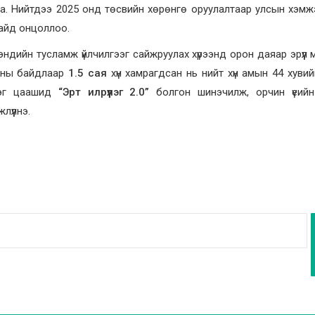
на. Нийтдээ 2025 онд төсвийн хөрөнгө оруулалтаар улсын хэмж
сайд онцоллоо.
эндийн тусламж үйлчилгээг сайжруулах хүрээнд орон даяар эрүүл
 оны байдлаар
1.5 сая
хүн хамрагдсан нь нийт хүн амын 44 хуви
жээг цаашид
“Эрт илрүүлэг 2.0”
болгон шинэчилж, орчин үеийн
лүүлнэ.