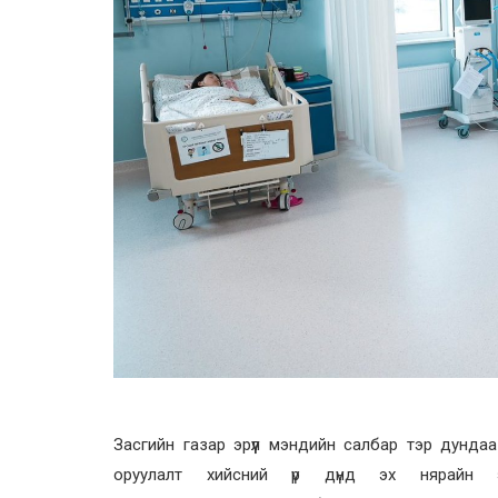
Засгийн газар эрүүл мэндийн салбар тэр дундаа
оруулалт хийсний үр дүнд эх нярайн э