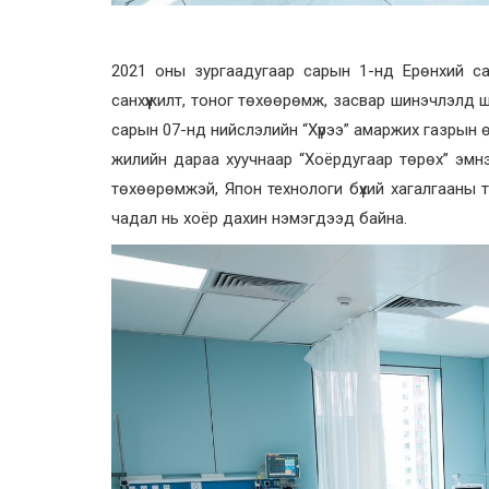
2021 оны зургаадугаар сарын 1-нд Ерөнхий с
санхүүжилт, тоног төхөөрөмж, засвар шинэчлэлд 
сарын 07-нд нийслэлийн “Хүрээ” амаржих газрын 
жилийн дараа хуучнаар “Хоёрдугаар төрөх” эмнэ
төхөөрөмжэй, Япон технологи бүхий хагалгааны т
чадал нь хоёр дахин нэмэгдээд байна.