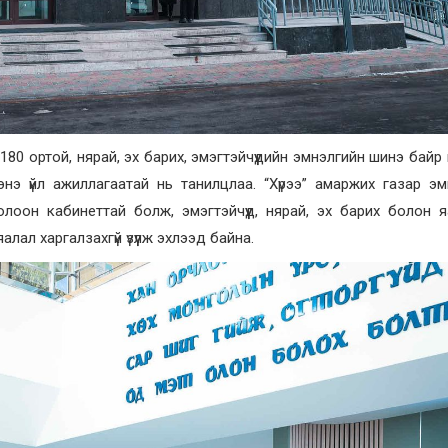
180 ортой, нярай, эх барих, эмэгтэйчүүдийн эмнэлгийн шинэ байр
э үйл ажиллагаатай нь танилцлаа. “Хүрээ” амаржих газар эм
лоон кабинеттай болж, эмэгтэйчүүд, нярай, эх барих болон я
лал харгалзахгүй үзүүлж эхлээд байна.