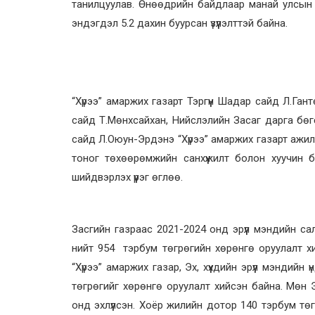
танилцуулав. Өнөөдрийн байдлаар манай улсын 
эндэгдэл 5.2 дахин буурсан үзүүлэлттэй байна.
“Хүрээ” амаржих газарт Тэргүүн Шадар сайд Л.Га
сайд Т.Мөнхсайхан, Нийслэлийн Засаг дарга бө
сайд Л.Оюун-Эрдэнэ “Хүрээ” амаржих газарт ажил
тоног төхөөрөмжийн санхүүжилт болон хуучин б
шийдвэрлэх үүрэг өглөө.
Засгийн газраас 2021-2024 онд эрүүл мэндийн с
нийт 954 тэрбум төгрөгийн хөрөнгө оруулалт хий
“Хүрээ” амаржих газар, Эх, хүүхдийн эрүүл мэндий
төгрөгийг хөрөнгө оруулалт хийсэн байна. Мөн 
онд эхлүүлсэн.
Хоёр жилийн дотор
140 тэрбум төг