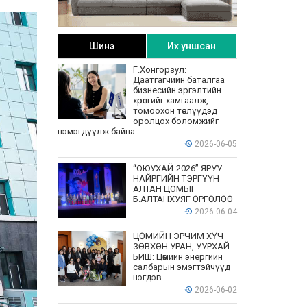
Шинэ
Их уншсан
Г.Хонгорзул:
Даатгагчийн баталгаа
бизнесийн эргэлтийн
хөрөнгийг хамгаалж,
томоохон төслүүдэд
оролцох боломжийг
нэмэгдүүлж байна
2026-06-05
“ОЮУХАЙ-2026” ЯРУУ
НАЙРГИЙН ТЭРГҮҮН
АЛТАН ЦОМЫГ
Б.АЛТАНХУЯГ ӨРГӨЛӨӨ
2026-06-04
ЦӨМИЙН ЭРЧИМ ХҮЧ
ЗӨВХӨН УРАН, УУРХАЙ
БИШ: Цөмийн энергийн
салбарын эмэгтэйчүүд
нэгдэв
2026-06-02