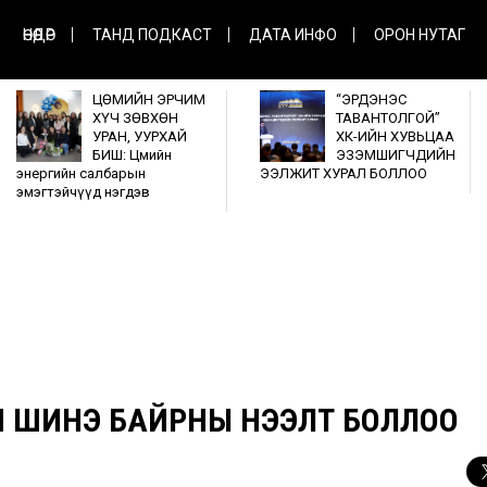
ӨНӨӨДӨР
ТАНД ПОДКАСТ
ДАТА ИНФО
ОРОН НУТАГ
ЦӨМИЙН ЭРЧИМ
“ЭРДЭНЭС
ХҮЧ ЗӨВХӨН
ТАВАНТОЛГОЙ”
УРАН, УУРХАЙ
ХК-ИЙН ХУВЬЦАА
БИШ: Цөмийн
ЭЗЭМШИГЧДИЙН
энергийн салбарын
ЭЭЛЖИТ ХУРАЛ БОЛЛОО
эмэгтэйчүүд нэгдэв
Н ШИНЭ БАЙРНЫ НЭЭЛТ БОЛЛОО