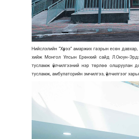
Нийслэлийн “Хүрээ” амаржих газрын есөн давхар, 
хийж Монгол Улсын Ерөнхий сайд Л.Оюун-Эрдэн
тусламж үйлчилгээний нэр төрлөө олшруулан до
тусламж, амбулаторийн эмчилгээ, үйлчилгээг харьяа