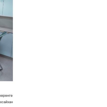
 хөрөнгө
сайхан