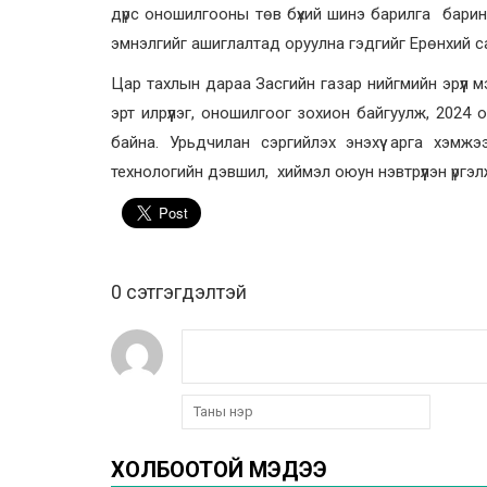
дүрс оношилгооны төв бүхий шинэ барилга бари
эмнэлгийг ашиглалтад оруулна гэдгийг Ерөнхий 
Цар тахлын дараа Засгийн газар нийгмийн эрүүл м
эрт илрүүлэг, оношилгоог зохион байгуулж, 2024
байна. Урьдчилан сэргийлэх энэхүү арга хэм
технологийн дэвшил, хиймэл оюун нэвтрүүлэн үргэлж
0 cэтгэгдэлтэй
ХОЛБООТОЙ МЭДЭЭ