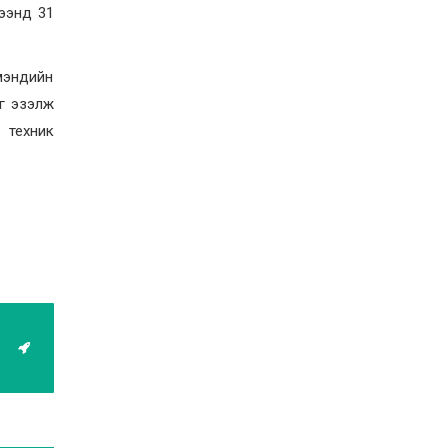
ээнд 31
 мэндийн
йг эзэлж
 техник