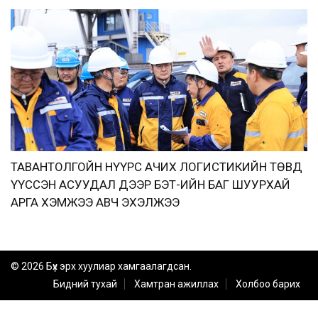
ТАВАНТОЛГОЙН НҮҮРС АЧИХ ЛОГИСТИКИЙН ТӨВД
ҮҮССЭН АСУУДАЛ ДЭЭР БЭТ-ИЙН БАГ ШУУРХАЙ
АРГА ХЭМЖЭЭ АВЧ ЭХЭЛЖЭЭ
© 2026 Бүх эрх хуулиар хамгаалагдсан.
Бидний тухай
Хамтран ажиллах
Холбоо барих