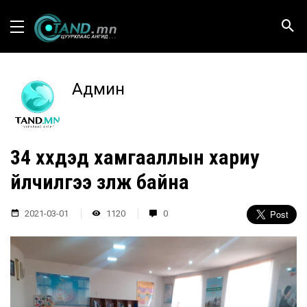
Админ
34 хүүхдэд хамгааллын хариу
үйлчилгээ үзүүлж байна
2021-03-01
1120
0