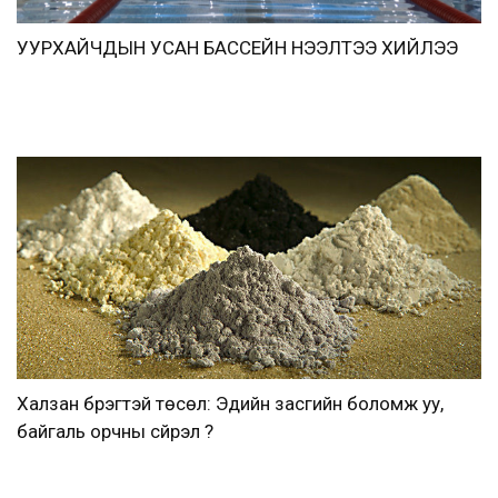
УУРХАЙЧДЫН УСАН БАССЕЙН НЭЭЛТЭЭ ХИЙЛЭЭ
Халзан бүрэгтэй төсөл: Эдийн засгийн боломж уу,
байгаль орчны сүйрэл үү?