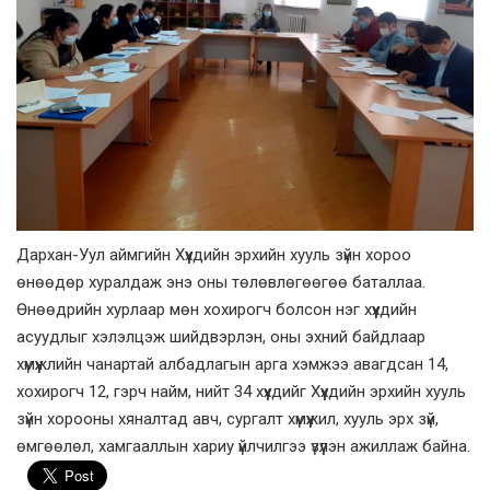
Дархан-Уул аймгийн Хүүхдийн эрхийн хууль зүйн хороо
өнөөдөр хуралдаж энэ оны төлөвлөгөөгөө баталлаа.
Өнөөдрийн хурлаар мөн хохирогч болсон нэг хүүхдийн
асуудлыг хэлэлцэж шийдвэрлэн, оны эхний байдлаар
хүмүүжлийн чанартай албадлагын арга хэмжээ авагдсан 14,
хохирогч 12, гэрч найм, нийт 34 хүүхдийг Хүүхдийн эрхийн хууль
зүйн хорооны хяналтад авч, сургалт хүмүүжил, хууль эрх зүй,
өмгөөлөл, хамгааллын хариу үйлчилгээ үзүүлэн ажиллаж байна.