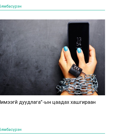
.Бямбасүрэн
Чимээгүй дуудлага”-ын цаадах хашгираан
.Бямбасүрэн