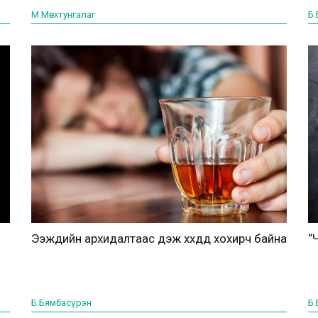
М.Мөнхтунгалаг
Б
Ээжүүдийн архидалтаас үүдэж хүүхдүүд хохирч байна
“
Б.Бямбасүрэн
Б