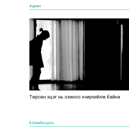
Админ
Төрсөн эцэг нь охиноо хүчирхийлж байна
Б.Бямбасүрэн