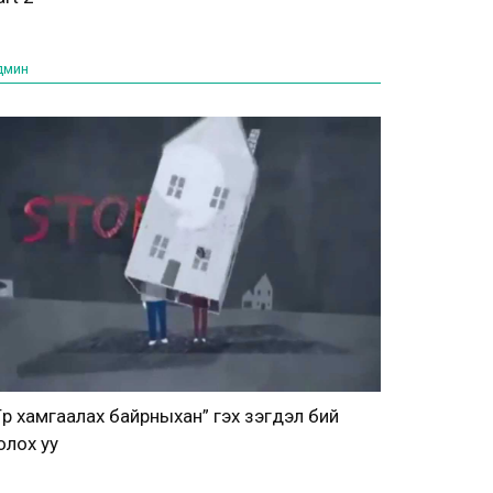
дмин
Түр хамгаалах байрныхан” гэх үзэгдэл бий
олох уу