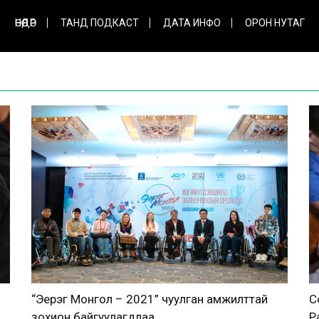
ӨНӨӨДӨР
ТАНД ПОДКАСТ
ДАТА ИНФО
ОРОН НУТАГ
“Эерэг Монгол – 2021” чуулган амжилттай
C
зохион байгуулагдлаа
P