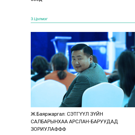
З.Цэлмэг
Ж.Баяржаргал: СЭТГҮҮЛ ЗҮЙН
САЛБАРЫНХАА АРСЛАН-БАРУУДАД
ЗОРИУЛАФФФ