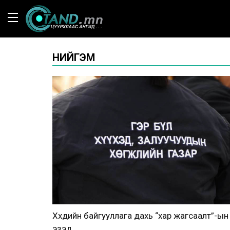
НИЙГЭМ
Хүүхдийн байгууллага дахь “хар жагсаалт”-ын
эзэд