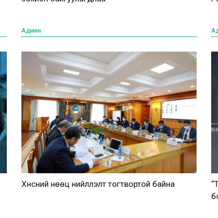
Админ
А
Хүнсний нөөц нийлүүлэлт тогтвортой байна
“
б