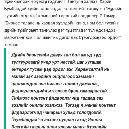
түгжихийг хэн ч хүсэхгүй гэдгийг Г.Гантуяа хэллээ. Харин
Бумбардай хүүгийн адал явдал контентийг хөгжүүлэгч “Нүүдлийн
зургийн өгүүлэмж” компанийн ерөнхий продюсер Э.Тамир
“Бизнес талаас нь харвал хүүхэлдэйн кино, ном бол тухайн
дүрийн түүхийг хүмүүст таниулах үүрэг гүйцэтгэдэг тул үндсэндээ
маркетинг юм. Гол ашиг нь дагалдах бүтээгдэхүүнээс ордог”
хэмээв.
Дүрийн бизнесийн давуу тал бол амьд хүнд
тулгуурлаагүй учир урт настай, цаг хугацаа
өнгөрөх тусам үнэд ордог аж. Харамсалтай нь
манай зах зээлийн онцлогоос хамаарч
одоохондоо энэ бизнес төрийн дэмжлэг,
үйлдвэрлэгчдийн итгэлээс бүрэн хамааралтай.
Тиймээс контент үйлдвэрлэгчид гадаад зах
зээлийг онилж эхэлжээ. Тэгээд ч манай контент
үйлдвэрлэгчид чанарын хувьд гологдохгүй.
“Бумбардай”-н анхны цуврал гэхэд Японы
Засгийн газрын олон улсын манга бүтээлийн