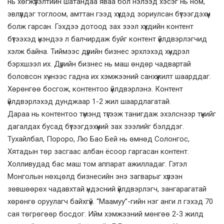
нь хөгжүүлэлтийн шатандаа яваа бол нэлээд хэсэг нь ном,
эвлүүлдэг тоглоом, амттан гээд хүүхдэд зориулсан бүтээгдэхүүн
болж гарсан. Гэхдээ дотоод зах зээл хүүхдийн контент
бүтээхэд үнэндээ л балчирдаж буйг контент үйлдвэрлэгчид
хэлж байна. Тиймээс дүрийн бизнес эрхлэхэд хүндрэл
бэрхшээл их. Дүрийн бизнес нь маш өндөр чадвартай
боловсон хүчнээс гадна их хэмжээний санхүүжилт шаарддаг.
Хөрөнгөө босгож, контентоо үйлдвэрлэнэ. Контент
үйлдвэрлэхэд дунджаар 1-2 жил шаардлагатай.
Дараа нь контентоо түмэнд түгээж танигдаж эхэлснээр түүнийг
дагалдах бусад бүтээгдэхүүний зах зээлийг бэлддэг.
Тухайлбал, Пороро, Лю Бао Бей нь өмнөд Солонгос,
Хятадын төр засгаас албан ёсоор гаргасан контент.
Холливудад бас маш том аппарат ажилладаг. Гэтэл
Монголын нөхцөлд бизнесийн энэ загварыг хүлээн
зөвшөөрөх чадавхтай үндэсний үйлдвэрлэгч, зангарагатай
хөрөнгө оруулагч байхгүй. “Маамуу”-гийн нэг анги л гэхэд 70
сая төгрөгөөр босдог. Ийм хэмжээний мөнгөө 2-3 жилд