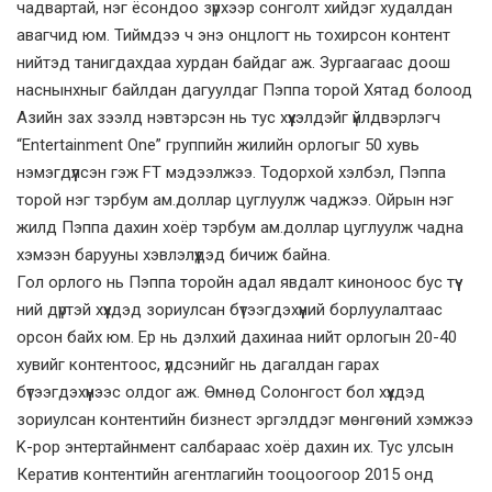
чадвартай, нэг ёсондоо зүрхээр сонголт хийдэг худалдан
авагчид юм. Тиймдээ ч энэ онцлогт нь тохирсон контент
нийтэд танигдахдаа хурдан байдаг аж. Зургаагаас доош
наснынхныг байлдан дагуулдаг Пэппа торой Хятад болоод
Азийн зах зээлд нэвтэрсэн нь тус хүүхэлдэйг үйлдвэрлэгч
“Entertainment One” группийн жилийн орлогыг 50 хувь
нэмэгдүүлсэн гэж FT мэдээлжээ. Тодорхой хэлбэл, Пэппа
торой нэг тэрбум ам.доллар цуглуулж чаджээ. Ойрын нэг
жилд Пэппа дахин хоёр тэрбум ам.доллар цуглуулж чадна
хэмээн барууны хэвлэлүүдэд бичиж байна.
Гол орлого нь Пэппа торойн адал явдалт киноноос бус түү­
ний дүртэй хүүхдэд зориулсан бүтээгдэхүүний борлуулалтаас
орсон байх юм. Ер нь дэлхий дахинаа нийт орлогын 20-40
хувийг контентоос, үлдсэнийг нь дагалдан гарах
бүтээгдэхүүнээс олдог аж. Өмнөд Солонгост бол хүүхдэд
зориулсан контентийн бизнест эргэлддэг мөнгөний хэмжээ
K-pop энтертайнмент салбараас хоёр дахин их. Тус улсын
Кератив контентийн агентлагийн тооцоогоор 2015 онд