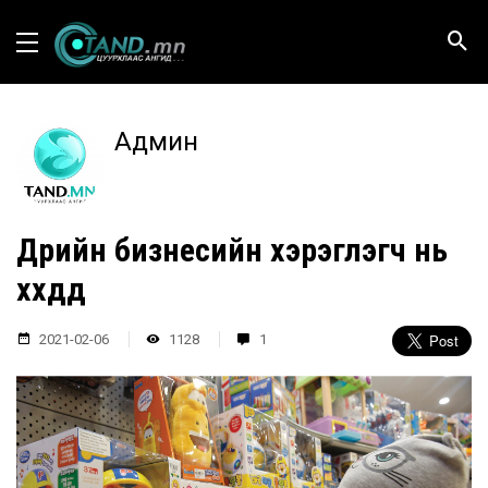
Админ
Дүрийн бизнесийн хэрэглэгч нь
хүүхдүүд
2021-02-06
1128
1