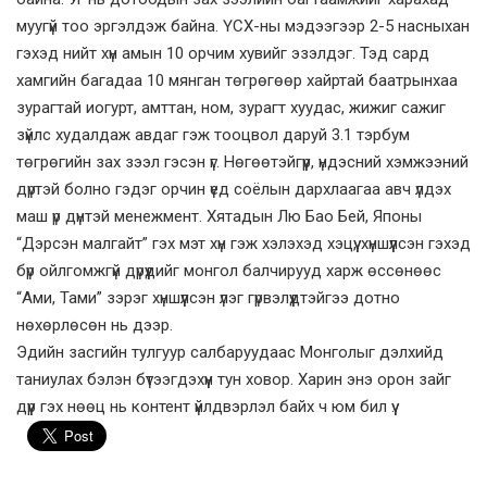
муугүй тоо эргэлдэж байна. ҮСХ-ны мэдээ­гээр 2-5 насныхан
гэхэд нийт хүн амын 10 орчим хувийг эзэлдэг. Тэд сард
хамгийн багадаа 10 мянган төгрөгөөр хайртай баатрынхаа
зурагтай иогурт, амттан, ном, зурагт хуудас, жижиг сажиг
зүйлс худалдаж авдаг гэж тооцвол даруй 3.1 тэрбум
төгрөгийн зах зээл гэсэн үг. Нөгөөтэйгүүр, үндэсний хэмжээний
дүртэй болно гэдэг орчин үед соёлын дархлаагаа авч үлдэх
маш үр дүнтэй менежмент. Хятадын Лю Бао Бей, Японы
“Дэрсэн малгайт” гэх мэт хүн гэж хэлэхэд хэцүү, хүншүүлсэн гэхэд
бүр ойлгомжгүй дүрүүдийг монгол балчирууд харж өссөнөөс
“Ами, Тами” зэрэг хүншүүлсэн үлэг гүрвэлүүдтэйгээ дотно
нөхөрлөсөн нь дээр.
Эдийн засгийн тулгуур сал­баруудаас Монголыг дэлхийд
таниулах бэлэн бүтээгдэхүүн тун ховор. Харин энэ орон зайг
дүүр­ гэх нөөц нь контент үйлдвэрлэл байх ч юм бил үү.