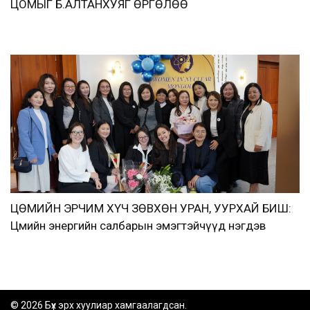
ЦОМЫГ Б.АЛТАНХУЯГ ӨРГӨЛӨӨ
ЦӨМИЙН ЭРЧИМ ХҮЧ ЗӨВХӨН УРАН, УУРХАЙ БИШ:
Цөмийн энергийн салбарын эмэгтэйчүүд нэгдэв
© 2026 Бүх эрх хуулиар хамгаалагдсан.