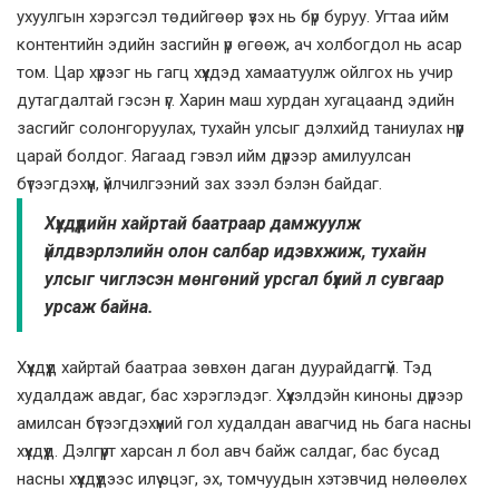
ухуулгын хэрэгсэл төдийгөөр үзэх нь бүр буруу. Угтаа ийм
контентийн эдийн засгийн үр өгөөж, ач холбогдол нь асар
том. Цар хүрээг нь гагц хүүхдэд хамаатуулж ойлгох нь учир
дутагдалтай гэсэн үг. Харин маш хурдан хугацаанд эдийн
засгийг солонгоруулах, тухайн улсыг дэлхийд таниулах нүүр
царай болдог. Яагаад гэвэл ийм дүрээр амилуулсан
бүтээгдэхүүн, үйлчилгээний зах зээл бэлэн байдаг.
Хүүхдүүдийн хайртай баатраар дамжуулж
үйлдвэрлэлийн олон салбар идэвхжиж, тухайн
улсыг чиглэсэн мөнгөний урсгал бүхий л сувгаар
урсаж байна.
Хүүхдүүд хайртай баатраа зөвхөн даган дуурайдаггүй. Тэд
худалдаж авдаг, бас хэрэглэдэг. Хүүхэлдэйн киноны дүрээр
амилсан бүтээгдэхүүний гол худалдан авагчид нь бага насны
хүүхдүүд. Дэлгүүрт харсан л бол авч байж салдаг, бас бусад
насны хүүхдүүдээс илүү эцэг, эх, томчуудын хэтэвчид нөлөөлөх