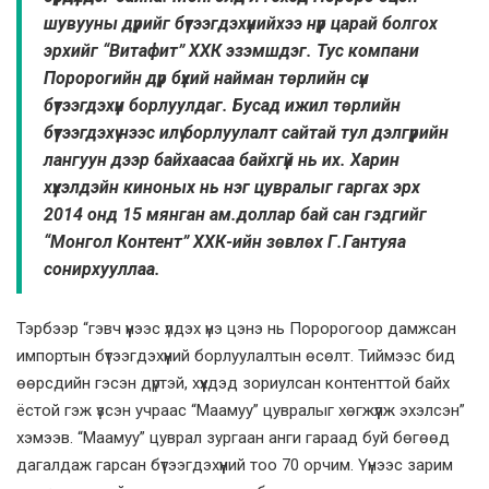
шувууны дүрийг бүтээг­дэхүүнийхээ нүүр царай болгох
эрхийг “Витафит” ХХК эзэмшдэг. Тус компани
Поророгийн дүр бүхий найман төрлийн сүүн
бүтээгдэхүүн борлуулдаг. Бусад ижил төрлийн
бүтээгдэхүү­ нээс илүү борлуулалт сайтай тул дэлгүүрийн
лангуун дээр байхаасаа байхгүй нь их. Харин
хүүхэлдэйн киноных нь нэг цувралыг гаргах эрх
2014 онд 15 мянган ам.доллар бай­ сан гэдгийг
“Монгол Контент” ХХК-ийн зөвлөх Г.Гантуяа
сонирхууллаа.
Тэрбээр “гэвч үүнээс үлдэх үнэ цэнэ нь По­ророгоор дамжсан
импортын бүтээгдэхүүний борлуулалтын өсөлт. Тиймээс бид
өөрсдийн гэсэн дүртэй, хүүхдэд зориулсан контенттой байх
ёстой гэж үз­сэн учраас “Маамуу” цувралыг хөгжүүлж эхэлсэн”
хэмээв. “Маамуу” цуврал зургаан анги гараад буй бөгөөд
дагалдаж гарсан бүтээгдэхүүний тоо 70 орчим. Үүнээс зарим