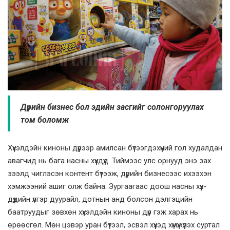
Дүрийн бизнес бол эдийн засгийг солонгоруулах
том боломж
Хүүхэлдэйн киноны дүрээр амилсан бүтээгдэхүүний гол худалдан
авагчид нь бага насны хүүхдүүд. Тиймээс улс орнууд энэ зах
зээлд чиглэсэн контент бүтээж, дүрийн бизнесээс ихээхэн
хэмжээний ашиг олж байна. Зургаагаас доош насны хүүх­
дүүдийн үлгэр дуурайл, дотнын анд болсон дэлгэцийн
баатруудыг зөвхөн хүүхэлдэйн киноны дүр гэж харах нь
өрөөсгөл. Мөн цэвэр уран бүтээл, эсвэл хүүхэд хүмүүжүүлэх суртал