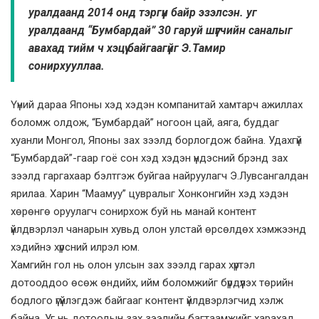
уралдаанд 2014 онд тэргүүн байр эзэлсэн. уг
уралдаанд “Бумбардай” 30 гаруй шүүгчийн саналыг
авахад тийм ч хэцүү байгаагүйг Э.Тамир
сонирхууллаа.
Үүний дараа Японы хэд хэдэн компанитай хамтарч ажиллах
боломж олдож, “Бумбардай” ногоон цай, аяга, буддаг
хуанли Монгол, Японы зах зээлд борлогдож байна. Удахгүй
“Бумбардай”-гаар гоё­ сон хэд хэдэн үндэсний брэнд зах
зээлд гаргахаар бэлтгэж буйгаа найруулагч Э.Лувсангалдан
ярилаа. Харин “Маамуу” цувралыг Хонконгийн хэд хэдэн
хөрөнгө оруулагч сонирхож буй нь манай контент
үйлдвэрлэл чанарын хувьд олон улстай өрсөлдөх хэмжээнд
хэдийнэ хүрсний илрэл юм.
Хамгийн гол нь олон улсын зах зээлд гарах хүртэл
дотооддоо өсөж өндийх, ийм боломжийг бүрдүүлэх төрийн
бодлого үгүйлэгдэж байгааг контент үйлдвэрлэгчид хэлж
байна. Уг нь дотоодын зах зээлийн багтаамжийг харахад