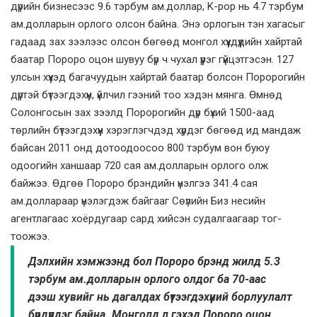
дүрийн бизнесээс 9.6 тэрбум ам.доллар, K-pop нь 4.7 тэрбум
ам.долларын орлого олсон байна. Энэ орлогын тэн хагасыг
гадаад зах зээлээс олсон бөгөөд монгол хүүхдүүдийн хайртай
баатар Пороро оцон шувуу бүр ч чухал үүрэг гүйцэтгэсэн. 127
улсын хүүхэд багачуудын хайртай баатар болсон Поророгийн
дүртэй бүтээгдэхүүн, үйлчил­ гээний тоо хэдэн мянга. Өмнөд
Солонгосын зах зээлд Поророгийн дүр бүхий 1500-аад
төрлийн бүтээгдэхүүн хэрэглэгчдэд хүрдэг бөгөөд ид мандаж
байсан 2011 онд дотоодоосоо 800 тэрбум вон буюу
одоогийн ханшаар 720 сая ам.долларын орлого олж
байжээ. Өдгөө Пороро брэндийн үнэлгээ 341.4 сая
ам.доллараар үнэлэгдэж байгааг Сөүлийн Биз­ несийн
агентлагаас хоёрдугаар сард хийсэн судалгаагаар тог­
тоожээ.
Дэлхийн хэмжээнд бол Пороро брэнд жилд 5.3
тэрбум ам.долларын орлого олдог ба 70-аас
дээш хувийг нь дагалдах бүтээгдэхүүний борлуулалт
бүрдүүлдэг байна. Монголд л гэхэд Пороро оцон