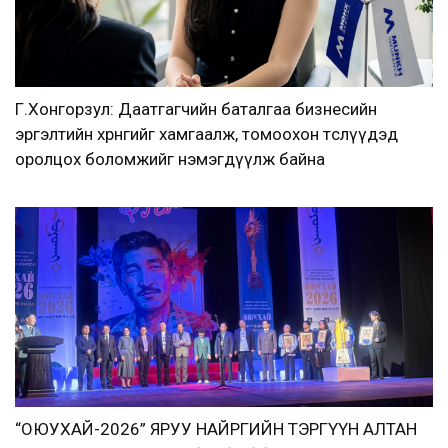
Г.Хонгорзул: Даатгагчийн баталгаа бизнесийн
эргэлтийн хөрөнгийг хамгаалж, томоохон төслүүдэд
оролцох боломжийг нэмэгдүүлж байна
“ОЮУХАЙ-2026” ЯРУУ НАЙРГИЙН ТЭРГҮҮН АЛТАН