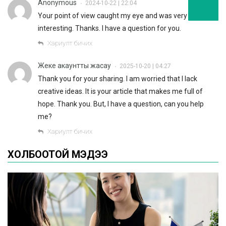
Anonymous
2024-10-22 | 22:04
•
Your point of view caught my eye and was very
interesting. Thanks. I have a question for you.
Хариулт бичих
Жеке акаунтты жасау
2025-10-20 | 04:27
•
Thank you for your sharing. I am worried that I lack
creative ideas. It is your article that makes me full of
hope. Thank you. But, I have a question, can you help
me?
Хариулт бичих
ХОЛБООТОЙ МЭДЭЭ