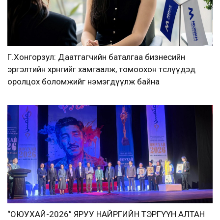
Г.Хонгорзул: Даатгагчийн баталгаа бизнесийн
эргэлтийн хөрөнгийг хамгаалж, томоохон төслүүдэд
оролцох боломжийг нэмэгдүүлж байна
“ОЮУХАЙ-2026” ЯРУУ НАЙРГИЙН ТЭРГҮҮН АЛТАН