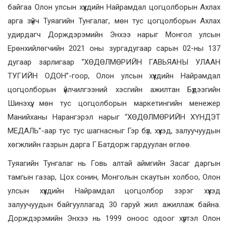
байгаа Олон улсын хүүхдийн Найрамдал цогцолборын Ахлах
арга зүйч Туяагийн Тунгалаг, мөн тус цогцолборын Ахлах
удирдагч Дорждэрэмийн Энхээ нарыг Монгол улсын
Ерөнхийлөгчийн 2021 оны зургадугаар сарын 02-ны 137
дугаар зарлигаар “ХӨДӨЛМӨРИЙН ГАВЬЯАНЫ УЛААН
ТУГИЙН ОДОН”-гоор, Олон улсын хүүхдийн Найрамдал
цогцолборын үйлчилгээний хэсгийн ажилтан Бүдээгийн
Шинэхүү, мөн тус цогцолборын маркетингийн менежер
Манийханы Нарангэрэл нарыг “ХӨДӨЛМӨРИЙН ХҮНДЭТ
МЕДАЛЬ”-аар тус тус шагнасныг Гэр бүл, хүүхэд, залуучуудын
хөгжлийн газрын дарга Г.Батдорж гардуулан өглөө.
Туяагийн Тунгалаг нь Говь алтай аймгийн Засаг даргын
тамгын газар, Цох сонин, Монголын скаутын холбоо, Олон
улсын хүүхдийн Найрамдал цогцолбор зэрэг хүүхэд
залуучуудын байгууллагад 30 гаруй жил ажиллаж байна.
Дорждэрэмийн Энхээ нь 1999 оноос одоог хүртэл Олон