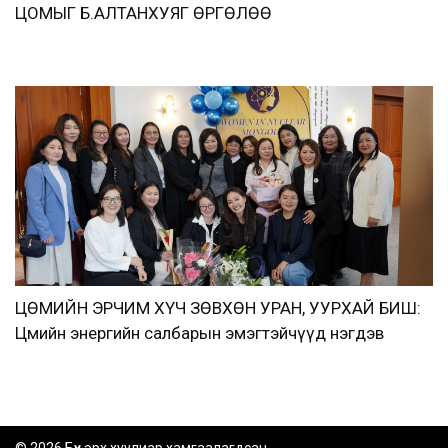
ЦОМЫГ Б.АЛТАНХУЯГ ӨРГӨЛӨӨ
ЦӨМИЙН ЭРЧИМ ХҮЧ ЗӨВХӨН УРАН, УУРХАЙ БИШ:
Цөмийн энергийн салбарын эмэгтэйчүүд нэгдэв
© 2026 Бүх эрх хуулиар хамгаалагдсан.