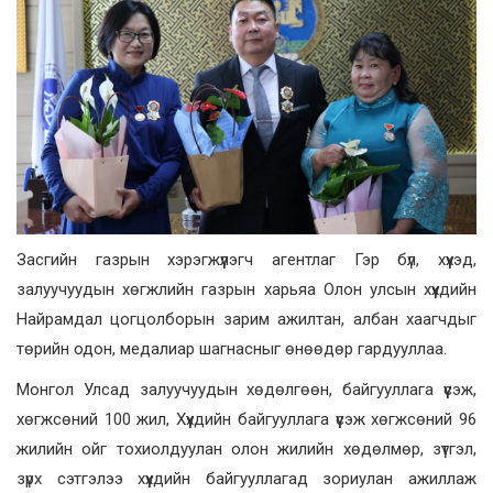
Засгийн газрын хэрэгжүүлэгч агентлаг Гэр бүл, хүүхэд,
залуучуудын хөгжлийн газрын харьяа Олон улсын хүүхдийн
Найрамдал цогцолборын зарим ажилтан, албан хаагчдыг
төрийн одон, медалиар шагнасныг өнөөдөр гардууллаа.
Монгол Улсад залуучуудын хөдөлгөөн, байгууллага үүсэж,
хөгжсөний 100 жил, Хүүхдийн байгууллага үүсэж хөгжсөний 96
жилийн ойг тохиолдуулан олон жилийн хөдөлмөр, зүтгэл,
зүрх сэтгэлээ хүүхдийн байгууллагад зориулан ажиллаж