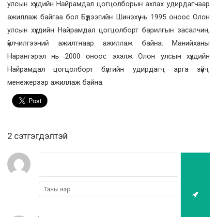
улсын хүүхдийн Найрамдал цогцолборын ахлах удирдагчаар
ажиллаж байгаа бол Бүдээгийн Шинэхүү нь 1995 оноос Олон
улсын хүүхдийн Найрамдал цогцолборт барилгын засалчин,
үйлчилгээний ажилтнаар ажиллаж байна. Манийханы
Нарангэрэл нь 2000 оноос эхэлж Олон улсын хүүхдийн
Найрамдал цогцолборт бүлгийн удирдагч, арга зүйч,
менежерээр ажиллаж байна.
2 cэтгэгдэлтэй