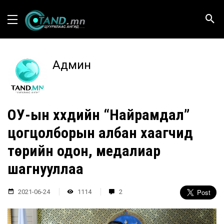
Админ
ОУ-ын хүүхдийн “Найрамдал”
цогцолборын албан хаагчид
төрийн одон, медалиар
шагнууллаа
2021-06-24
1114
2