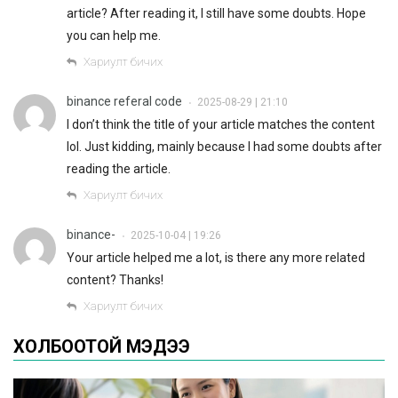
article? After reading it, I still have some doubts. Hope
you can help me.
Хариулт бичих
binance referal code
2025-08-29 | 21:10
•
I don’t think the title of your article matches the content
lol. Just kidding, mainly because I had some doubts after
reading the article.
Хариулт бичих
binance-
2025-10-04 | 19:26
•
Your article helped me a lot, is there any more related
content? Thanks!
Хариулт бичих
ХОЛБООТОЙ МЭДЭЭ