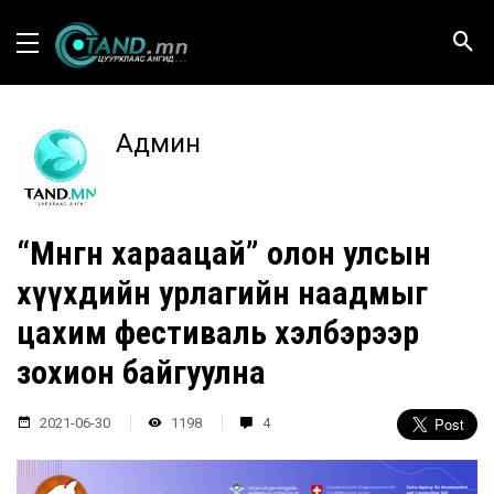
Админ
“Мөнгөн хараацай” олон улсын
хүүхдийн урлагийн наадмыг
цахим фестиваль хэлбэрээр
зохион байгуулна
2021-06-30
1198
4