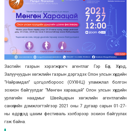
Засгийн газрын хэрэгжүүлэгч агентлаг Гэр Бүл, Хүүхэд,
Залуучуудын хөгжлийн газрын дэргэдэх Олон улсын хүүхдийн
“Найрамдал” цогцолбороос (ОУХНЦ) уламжлал болгон
зохион байгуулдаг “Мөнгөн хараацай” Олон улсын хүүхдийн
урлагийн наадмыг Швейцарын хөгжлийн агентлагийн
санхүүгийн дэмжлэгтэйгээр 2021 оны 7 дугаар сарын 01-27-
ны өдрүүдэд цахим фестиваль хэлбэрээр зохион байгуулах
гэж байна.