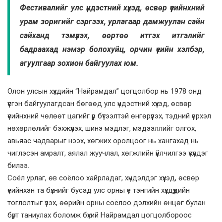
Фестивалийг улс үндэстний хүүхэд, өсвөр үеийнхний
урам зоригийг сэргээх, урлагаар дамжуулан сайн
сайханд тэмүүлэх, өөртөө итгэх итгэлийг
бадраахад нэмэр болохуйц, орчин үеийн хэлбэр,
агуулгаар зохион байгуулах юм.
Олон улсын хүүхдийн “Найрамдал” цогцолбор нь 1978 онд
үүсгэн байгуулагдсан бөгөөд улс үндэстний хүүхэд, өсвөр
үеийнхний чөлөөт цагийг үр бүтээлтэй өнгөрүүлэх, тэдний үерхэл
нөхөрлөлийг бэхжүүлэх, шинэ мэдлэг, мэдээллийг олгох,
авьяас чадварыг нээх, хөгжих оролцоог нь хангахад нь
чиглэсэн амралт, аялал жуучлал, хөгжлийн үйлчилгээ үзүүлдэг
билээ.
Соёл урлаг, өв соёлоо хайрладаг, хүндэлдэг хүүхэд, өсвөр
үеийнхэн та бүхнийг бусад улс орны үе тэнгийн хүүхдүүдийн
тоглолтыг үзэх, өөрийн орны соёлоо дэлхийн өнцөг булан
бүрт таниулах боломж бүхий Найрамдал цогцолбороос