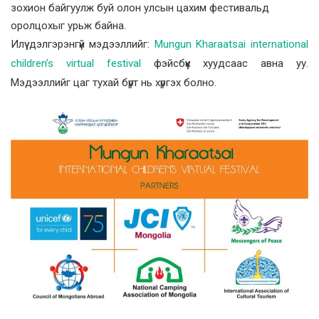
зохион байгуулж буй олон улсын цахим фестивальд
оролцохыг урьж байна.
Илүү дэлгэрэнгүй мэдээллийг:
Mungun Kharaatsai international
children’s virtual festival
фэйсбүүк хуудсаас авна уу.
Мэдээллийг цаг тухай бүрт нь хүргэх болно.