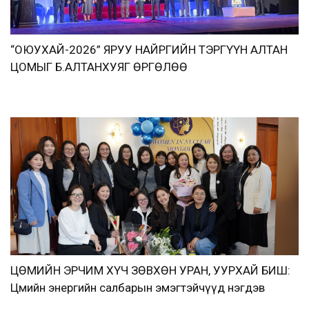
“ОЮУХАЙ-2026” ЯРУУ НАЙРГИЙН ТЭРГҮҮН АЛТАН
ЦОМЫГ Б.АЛТАНХУЯГ ӨРГӨЛӨӨ
ЦӨМИЙН ЭРЧИМ ХҮЧ ЗӨВХӨН УРАН, УУРХАЙ БИШ:
Цөмийн энергийн салбарын эмэгтэйчүүд нэгдэв