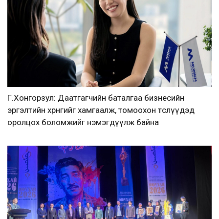
Г.Хонгорзул: Даатгагчийн баталгаа бизнесийн
эргэлтийн хөрөнгийг хамгаалж, томоохон төслүүдэд
оролцох боломжийг нэмэгдүүлж байна