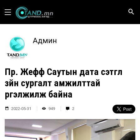
Админ
Пр. Жефф Саутын дата сэтгүүл
зүйн сургалт амжилттай
үргэлжилж байна
2022-05-31
949
2