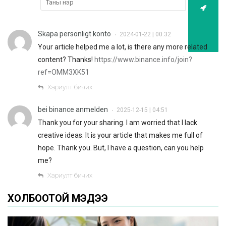
Skapa personligt konto
2024-01-22 | 00:32
•
Your article helped me a lot, is there any more related
content? Thanks!
https://www.binance.info/join?
ref=OMM3XK51
Хариулт бичих
bei binance anmelden
2025-12-15 | 04:51
•
Thank you for your sharing. I am worried that I lack
creative ideas. It is your article that makes me full of
hope. Thank you. But, I have a question, can you help
me?
Хариулт бичих
ХОЛБООТОЙ МЭДЭЭ