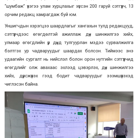
“шумбаж” үзэгээ улам хурцлахыг хүссэн 200 гаруй сэтгүүлч, 13
орчим редакц хамрагдаж буй юм.
Уншигчдын хэрэгцээ шаардлагыг хангахын тулд редакцууд,
сэтгүүлчдээс өгөгдөлтэй ажиллаж дүн шинжилгээ хийх,
улмаар өгөгдлийн үр дүнд тулгуурлан мэдээ сурвалжилга
бэлтгэх ур чадваруудыг шаардах болсон. Тиймээс энэ
удаагийн сургалт нь нийслэл болон орон нутгийн сэтгүүлчид
өгөгдлийг олж авахаас эхлээд цэвэрлэх, дүн шинжилгээ
хийх, дүрсжүүлэх гээд бодит чадваруудыг эзэмшүүлэхэд
чиглэсэн байна.