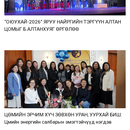
“ОЮУХАЙ-2026” ЯРУУ НАЙРГИЙН ТЭРГҮҮН АЛТАН
ЦОМЫГ Б.АЛТАНХУЯГ ӨРГӨЛӨӨ
ЦӨМИЙН ЭРЧИМ ХҮЧ ЗӨВХӨН УРАН, УУРХАЙ БИШ:
Цөмийн энергийн салбарын эмэгтэйчүүд нэгдэв