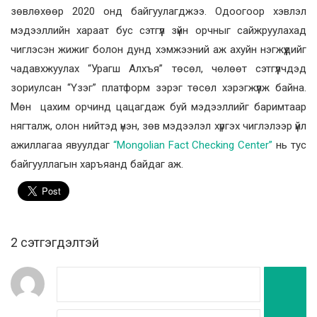
зөвлөхөөр 2020 онд байгуулагджээ. Одоогоор хэвлэл
мэдээллийн хараат бус сэтгүүл зүйн орчныг сайжруулахад
чиглэсэн жижиг болон дунд хэмжээний аж ахуйн нэгжүүдийг
чадавхжуулах “Урагш Алхъя” төсөл, чөлөөт сэтгүүлчдэд
зориулсан “Үзэг” платформ зэрэг төсөл хэрэгжүүлж байна.
Мөн цахим орчинд цацагдаж буй мэдээллийг баримтаар
нягталж, олон нийтэд үнэн, зөв мэдээлэл хүргэх чиглэлээр үйл
ажиллагаа явуулдаг
“Mongolian Fact Checking Center”
нь тус
байгууллагын харъяанд байдаг аж.
2 cэтгэгдэлтэй