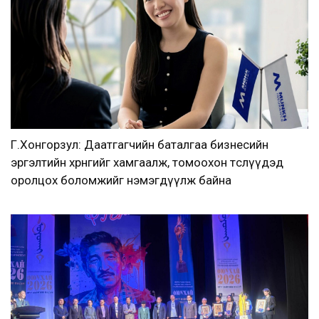
Г.Хонгорзул: Даатгагчийн баталгаа бизнесийн
эргэлтийн хөрөнгийг хамгаалж, томоохон төслүүдэд
оролцох боломжийг нэмэгдүүлж байна