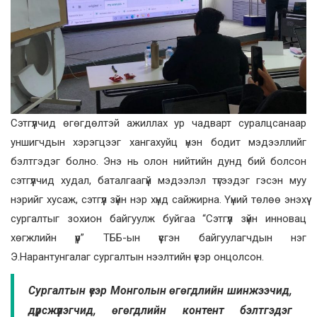
Сэтгүүлчид өгөгдөлтэй ажиллах ур чадварт суралцсанаар
уншигчдын хэрэгцээг хангахуйц үнэн бодит мэдээллийг
бэлтгэдэг болно. Энэ нь олон нийтийн дунд бий болсон
сэтгүүлчид худал, баталгаагүй мэдээлэл түгээдэг гэсэн муу
нэрийг хусаж, сэтгүүл зүйн нэр хүнд сайжирна. Үүний төлөө энэхүү
сургалтыг зохион байгуулж буйгаа “Сэтгүүл зүйн инновац
хөгжлийн үүр” ТББ-ын үүсгэн байгуулагчдын нэг
Э.Нарантунгалаг сургалтын нээлтийн үеэр онцолсон.
Сургалтын үеэр Монголын өгөгдлийн шинжээчид,
дүрсжүүлэгчид, өгөгдлийн контент бэлтгэдэг