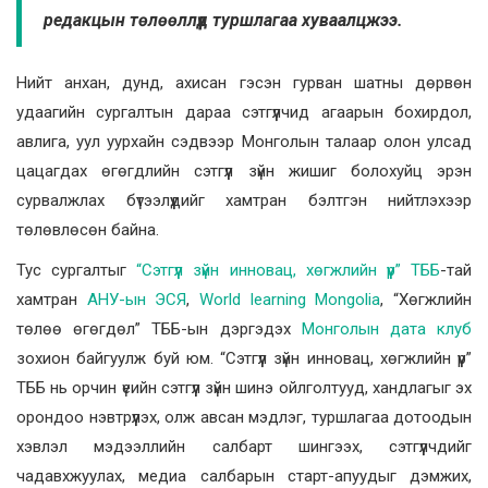
редакцын төлөөллүүд туршлагаа хуваалцжээ.
Нийт анхан, дунд, ахисан гэсэн гурван шатны дөрвөн
удаагийн сургалтын дараа сэтгүүлчид агаарын бохирдол,
авлига, уул уурхайн сэдвээр Монголын талаар олон улсад
цацагдах өгөгдлийн сэтгүүл зүйн жишиг болохуйц эрэн
сурвалжлах бүтээлүүдийг хамтран бэлтгэн нийтлэхээр
төлөвлөсөн байна.
Тус сургалтыг
“Сэтгүүл зүйн инновац, хөгжлийн үүр” ТББ
-тай
хамтран
АНУ-ын ЭСЯ
,
World learning Mongolia
, “Хөгжлийн
төлөө өгөгдөл” ТББ-ын дэргэдэх
Монголын дата клуб
зохион байгуулж буй юм. “Сэтгүүл зүйн инновац, хөгжлийн үүр”
ТББ нь орчин үеийн сэтгүүл зүйн шинэ ойлголтууд, хандлагыг эх
орондоо нэвтрүүлэх, олж авсан мэдлэг, туршлагаа дотоодын
хэвлэл мэдээллийн салбарт шингээх, сэтгүүлчдийг
чадавхжуулах, медиа салбарын старт-апуудыг дэмжих,