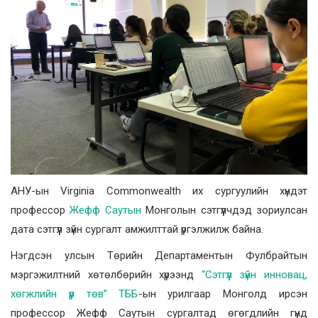
АНУ-ын Virginia Commonwealth их сургуулийн хүндэт
профессор
Жефф Саутын
Монголын сэтгүүлчдэд зориулсан
дата сэтгүүл зүйн сургалт амжилттай үргэлжилж байна.
Нэгдсэн улсын Төрийн Департаментын Фулбрайтын
мэргэжилтний хөтөлбөрийн хүрээнд
“Сэтгүүл зүйн инновац,
хөгжлийн үүр төв” ТББ
-ын урилгаар Монголд ирсэн
профессор Жефф Саутын сургалтад өгөгдлийн гүнд