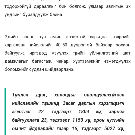
тодорхойгүй дарааллыг бий болгож, улмаар авлигын эх
үндсийг бүрэлдүүлж байна.
Эдийн засаг, хүн амын зохистой харьцаа, төвлөрөлийг
харгалзан нийслэлийг 40-50 дүүрэгтэй байхаар зохион
байгуулж, иргэдэд үзүүлэх төрийн үйлчилгээний шат
дамжлагыг багасгаж, чанар, хүртээмжийг нэмэгдүүлэх
боломжийг судлан шийдвэрлэнэ.
Түүнчлэн дүүрэг, хороодыг оролцуулахгүйгээр
нийслэлийн түвшинд Засаг даргын хэрэгжүүлэгч
агентлаг 22, тэдгээрт 1804 хүн, харьяа
байгууллага 23, тэдгээрт 1153 хүн, орон нутгийн
өмчит үйлдвэрийн газар 16, тэдгээрт 5027 хүн,