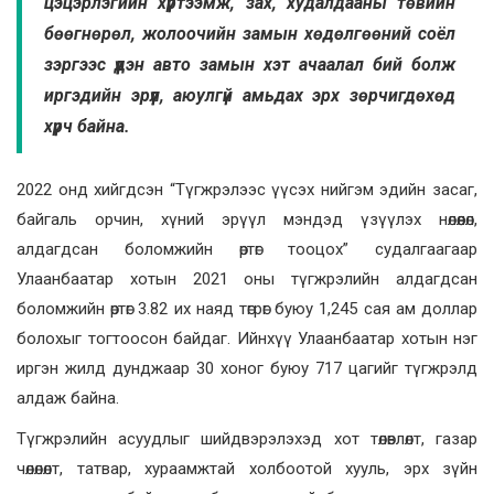
цэцэрлэгийн хүртээмж, зах, худалдааны төвийн
бөөгнөрөл, жолоочийн замын хөдөлгөөний соёл
зэргээс үүдэн авто замын хэт ачаалал бий болж
иргэдийн эрүүл, аюулгүй амьдах эрх зөрчигдөхөд
хүрч байна.
2022 онд хийгдсэн “Түгжрэлээс үүсэх нийгэм эдийн засаг,
байгаль орчин, хүний эрүүл мэндэд үзүүлэх нөлөөлөл,
алдагдсан боломжийн өртөг тооцох” судалгаагаар
Улаанбаатар хотын 2021 оны түгжрэлийн алдагдсан
боломжийн өртөг 3.82 их наяд төгрөг буюу 1,245 сая ам доллар
болохыг тогтоосон байдаг. Ийнхүү Улаанбаатар хотын нэг
иргэн жилд дунджаар 30 хоног буюу 717 цагийг түгжрэлд
алдаж байна.
Түгжрэлийн асуудлыг шийдвэрэлэхэд хот төлөвлөлт, газар
чөлөлөлт, татвар, хураамжтай холбоотой хууль, эрх зүйн