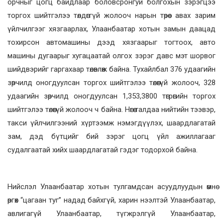
орчныг цогц байдлаар боловсронгуй болгохын зэрэгцээ
торгох шийтгэлээ төлдөггүй жолооч нарын төрөөс авах зарим
үйлчилгээг хязгаарлах, Улаанбаатар хотын замын даацад
тохирсон автомашины дээд хязгаарыг тогтоох, авто
машины дугаарыг хугацаатай олгох зэрэг давс мэт шорвог
шийдвэрийг гаргахаар төлөвлөж байна. Тухайлбал 376 удаагийн
зөрчилд оногдуулсан торгох шийтгэлээ төлөөгүй жолооч, 328
удаагийн зөрчилд оногдуулсан 1,353,3800 төгрөгийн торгох
шийтгэлээ төлөөгүй жолооч ч байна. Нөгөө талдаа нийтийн тээвэр,
такси үйлчилгээний хүртээмж нэмэгдүүлэх, шаардлагатай
зам, дэд бүтцийг бий зэрэг цогц үйл ажиллагааг
судалгаатай хийх шаардлагатай гэдэг тодорхой байна.
Нийслэл Улаанбаатар хотын тулгамдсан асуудлуудын өмнө
өргөх “цагаан туг” надад байхгүй, харин нээлтэй Улаанбаатар,
авлигагүй Улаанбаатар, түгжрэлгүй Улаанбаатар,