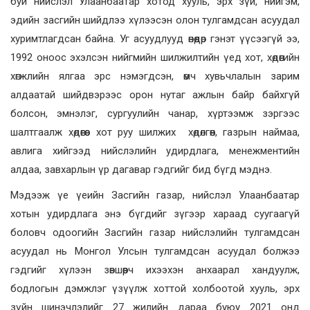
буй нийслэл Улаанбаатар хотод хууль, эрх зүй, нийгэм,
эдийн засгийн шийдлээ хүлээсэн олон тулгамдсан асуудал
хуримтлагдсан байна. Уг асуудлууд өнөөдөр гэнэт үүсээгүй ээ,
1992 оноос эхэлсэн нийгмийн шилжилтийн үед хот, хөдөөгийн
хөгжлийн ялгаа эрс нэмэгдсэн, өмч хувьчлалын зарим
алдаатай шийдвэрээс орон нутаг ажлын байр байхгүй
болсон, эмнэлэг, сургуулийн чанар, хүртээмж зэргээс
шалтгаалж хөдөөгөөс хот руу шилжих хөдөлгөөн, газрын наймаа,
авлига хийгээд нийслэлийн удирдлага, менежментийн
алдаа, завхарлын үр дагавар гэдгийг бид бүгд мэднэ.
Мэдээж үе үеийн Засгийн газар, нийслэл Улаанбаатар
хотын удирдлага энэ бүгдийг зүгээр хараад суугаагүй
боловч одоогийн Засгийн газар нийслэлийн тулгамдсан
асуудал нь Монгол Улсын тулгамдсан асуудал болжээ
гэдгийг хүлээн зөвшөөрч ихээхэн анхаарал хандуулж,
бодлогын дэмжлэг үзүүлж хоттой холбоотой хууль, эрх
зүйн шинэчлэлийг 27 жилийн дараа буюу 2021 онд