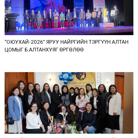
“ОЮУХАЙ-2026” ЯРУУ НАЙРГИЙН ТЭРГҮҮН АЛТАН
ЦОМЫГ Б.АЛТАНХУЯГ ӨРГӨЛӨӨ