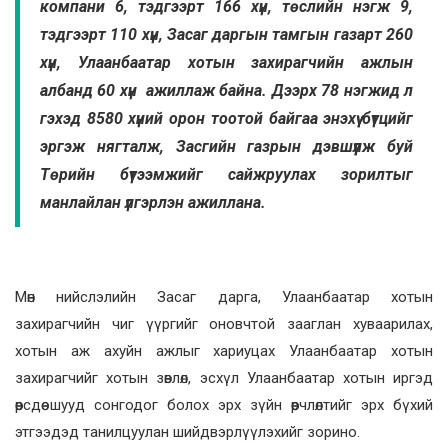
компани 6, тэдгээрт 166 хүн, төслийн нэгж 9,
тэдгээрт 110 хүн, Засаг даргын тамгын газарт 260
хүн, Улаанбаатар хотын захирагчийн ажлын
албанд 60 хүн ажиллаж байна. Дээрх 78 нэгжид л
гэхэд 8580 хүний орон тоотой байгаа энэхүү бүтцийг
эргэж нягталж, Засгийн газрын дэвшүүлж буй
Төрийн бүтээмжийг сайжруулах зорилтыг
манлайлан үлгэрлэн ажиллана.
Мөн нийслэлийн Засаг дарга, Улаанбаатар хотын
захирагчийн чиг үүргийг оновчтой зааглан хуваарилах,
хотын аж ахуйн ажлыг хариуцах Улаанбаатар хотын
захирагчийг хотын зөвлөл, эсхүл Улаанбаатар хотын иргэд
өөрсдөө шууд сонгодог болох эрх зүйн өөрчлөлтийг эрх бүхий
этгээдэд танилцуулан шийдвэрлүүлэхийг зорино.