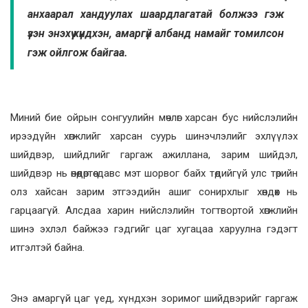
анхаарал хандуулах шаардлагатай болжээ гэж
үзэн энэхүү хүндхэн, амаргүй албанд намайг томилсон
гэж ойлгож байгаа.
Миний бие ойрын сонгуулийн мөчлөг харсан бус нийслэлийн
ирээдүйн хөгжлийг харсан суурь шинэчлэлийг эхлүүлэх
шийдвэр, шийдлийг гаргаж ажиллана, зарим шийдэл,
шийдвэр нь өнөөдөртөө давс мэт шорвог байх төдийгүй улс төрийн
олз хайсан зарим этгээдийн ашиг сонирхлыг хөндөх нь
гарцаагүй. Алсдаа харин нийслэлийн тогтвортой хөгжлийн
шинэ эхлэл байжээ гэдгийг цаг хугацаа харуулна гэдэгт
итгэлтэй байна.
Энэ амаргүй цаг үед, хүндхэн зоримог шийдвэрийг гаргаж