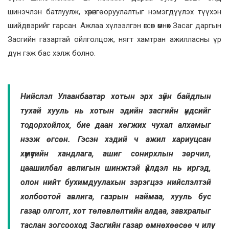
шинэчлэн батлуулж, хөрөнгө оруулалтыг нэмэгдүүлэх түүхэн
шийдвэрийг гарсан. Ажлаа хүлээлгэн өгсөн өмнөх Засаг даргын
Засгийн газартай ойлголцож, нягт хамтран ажилласны үр
дүн гэж бас хэлж болно.
Нийслэл Улаанбаатар хотын эрх зүйн байдлын
тухай хууль нь хотын эдийн засгийн үндсийг
тодорхойлох, бие даан хөгжих чухал алхамыг
нээж өгсөн. Гэсэн хэдий ч ажил хариуцсан
хүмүүсийн хандлага, ашиг сонирхлын зөрчил,
цаашилбал авлигын шинжтэй үйлдэл нь иргэд,
олон нийт бухимдуулахын зэрэгцээ нийслэлтэй
холбоотой авлига, газрын наймаа, хууль бус
газар олголт, хот төлөвлөлтийн алдаа, завхралыг
таслан зогсооход Засгийн газар өмнөхөөсөө ч илүү