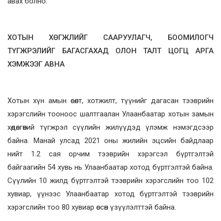
авах болно.
ХОТЫН ХӨГЖЛИЙГ СААРУУЛАГЧ, БООМИЛОГЧ
ТҮГЖРЭЛИЙГ БАГАСГАХАД ОЛОН ТАЛТ ЦОГЦ АРГА
ХЭМЖЭЭГ АВНА
Хотын хүн амын өсөлт, хотжилт, түүнийг дагасан тээврийн
хэрэгслийн тооноос шалтгаалан Улаанбаатар хотын замын
хөдөлгөөний түгжрэл сүүлийн жилүүдэд үлэмж нэмэгдсээр
байна. Манай улсад 2021 оны жилийн эцсийн байдлаар
нийт 1.2 сая орчим тээврийн хэрэгсэл бүртгэлтэй
байгаагийн 54 хувь нь Улаанбаатар хотод бүртгэлтэй байна.
Сүүлийн 10 жилд бүртгэлтэй тээврийн хэрэгслийн тоо 102
хувиар, үүнээс Улаанбаатар хотод бүртгэлтэй тээврийн
хэрэгслийн тоо 80 хувиар өссөн үзүүлэлттэй байна.