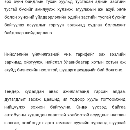
эрх зүйн байдлын тухай хуульд тусгасан эдийн засгийн
тусгай бүсийг амилуулж, хүлэмж, агуулахын аж ахуй, хөнгөн
болон хүнсний үйлдвэрлэлийн эдийн засгийн тусгай бүсийг
байгуулах асуудлыг тэргүүн ээлжинд судлан боломжит
байдлаар шийдвэрлэнэ.
Нийслэлийн үйлчилгээний үнэ, тарифийг зах зээлийн
зарчимд ойртуулж, нийслэл Улаанбаатар хотын хотын аж
ахуйд бизнесийн нээлттэй, шударга өрсөлдөөнийг бий болгоно.
Тендер, худалдан авах ажиллагаанд гарсан алдаа,
дутагдлыг засаж, цаашид ил тодоор хууль тогтоомжид
нийцүүлэх зохион байгуулна. Өнөөдөр үүсээд байгаа
автобусны худалдан авалттай холбоотой асуудлыг нягтлан
шалгаж, холбогдох арга хэмжээг хуулийн хүрээнд шуурхай