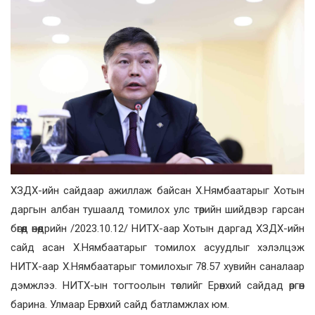
ХЗДХ-ийн сайдаар ажиллаж байсан Х.Нямбаатарыг Хотын
даргын албан тушаалд томилох улс төрийн шийдвэр гарсан
бөгөөд өнөөдрийн /2023.10.12/ НИТХ-аар Хотын даргад ХЗДХ-ийн
сайд асан Х.Нямбаатарыг томилох асуудлыг хэлэлцэж
НИТХ-аар Х.Нямбаатарыг томилохыг 78.57 хувийн саналаар
дэмжлээ. НИТХ-ын тогтоолын төслийг Ерөнхий сайдад өргөн
барина. Улмаар Ерөнхий сайд батламжлах юм.