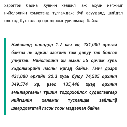
хэрэгтэй байна. Хувийн хэвшил, аж ахуйн нэгжийг
нийслэлийн хэмжээнд тулгамдаж буй асуудалд шийдэл
олоход бүх талаар оролцохыг уриалмаар байна.
Нийслэлд өнөөдөр 1.7 сая хүн, 431,000 өрхтэй
байгаа нь эдийн засгийн том давуу тал болгох
учиртай. Нийслэлийн хүн амын 55 орчим хувь
хөдөлмөрийн насны иргэд байна. Гэвч дээрх
431,000 өрхийн 22.3 хувь буюу 74,585 өрхийн
349,574 хүн, үүнээс 135,446 хүүхэд өрхийн
амьжаргааны түвшин тодорхойлох судалгаагаар
нийгмийн халамж туслалцаа зайлшгүй
шаардлагатай гэсэн тоон мэдээлэл байна.