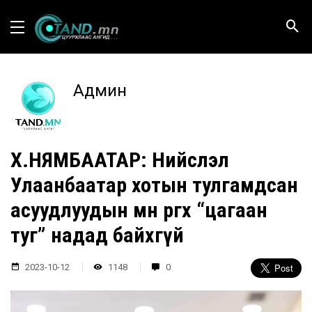
Админ
Х.НЯМБААТАР: Нийслэл
Улаанбаатар хотын тулгамдсан
асуудлуудын өмнө өргөх “цагаан
туг” надад байхгүй
2023-10-12
1148
0