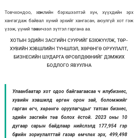
Товчхондоо, хөгжлийн бэрхшээлтэй хүн, хүүхдийн эрх
хангагдаж байвал хүний эрхийг хангасан, аюулгүй хот гэж
үзэж, үүний төлөө хичээл зүтгэл гаргана аа.
ХОТЫН ЭДИЙН ЗАСГИЙН СУУРИЙГ БЭХЖҮҮЛЖ, ТӨР-
ХУВИЙН ХЭВШЛИЙН ТҮНШЛЭЛ, ХӨРӨНГӨ ОРУУЛАЛТ,
БИЗНЕСИЙН ШУДАРГА ӨРСӨЛДӨӨНИЙГ ДЭМЖИХ
БОДЛОГО ЯВУУЛНА
Улаанбаатар хот одоо байгаагаасаа ч илүү бизнес,
хувийн хэвшилд өргөн орон зай, боломжийг
гарган өгч, хөрөнгө оруулагчдыг татсан бизнес,
эдийн засгийн төв болох ёстой. 2023 оны 10
дугаар сарын байдлаар нийслэлд 177,954 гэр
бүлийн зориулалттай газар өмчлөх эрх, 499,498