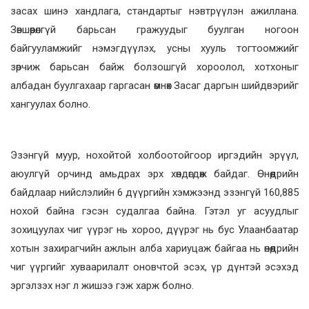
засах шинэ хандлага, стандартыг нэвтрүүлэн ажиллана.
Зөвшөөрөлгүй барьсан гражуудыг буулган ногоон
байгууламжийг нэмэгдүүлэх, усны хууль тогтоомжийг
зөрчиж барьсан байж болзошгүй хороолол, хотхоныг
албадан буулгахаар гаргасан өмнөх Засаг даргын шийдвэрийг
хангуулах болно.
Эзэнгүй муур, нохойтой холбоотойгоор иргэдийн эрүүл,
аюулгүй орчинд амьдрах эрх хөндөгдөж байдаг. Өнөөдрийн
байдлаар нийслэлийн 6 дүүргийн хэмжээнд эзэнгүй 160,885
нохой байна гэсэн судалгаа байна. Гэтэл уг асуудлыг
зохицуулах чиг үүрэг нь хороо, дүүрэг нь бус Улаанбаатар
хотын захирагчийн ажлын алба хариуцаж байгаа нь өнөөдрийн
чиг үүргийг хуваарилалт оновчтой эсэх, үр дүнтэй эсэхэд
эргэлзэх нэг л жишээ гэж харж болно.