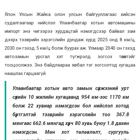
Япон Улсын Жайка олон улсын байгууллагаас хийсэн
судалгаагаар нийслэл Улаанбаатар хотын автомашины
импорт энэ чигээрээ хурдацтай нэмэгдсээр байвал зам
дээрх тээврийн хэрэгслийн дундаж хурд 2025 онд 8 км/ц,
2030 он гэхэд 5 км/ц болж буурах аж. Улмаар 2040 он гэхэд
автозамын урсгал хэт түгжрэлд зогсох төлөвтэйг
тооцоолжээ. Энэ байдлаараа явбал тэг зогсолтод хугацаа
наашлах гарцаагүй.
Улаанбаатар хотын авто замын сүлжээний урт
сүүлийн 10 жилийн хугацаанд 954 км-ээс 1170 км
болж 22 хувиар нэмэгдсэн бол нийслэл хотод
бүртгэлтэй тээврийн хэрэгслийн тоо 367.8
мянгаас 662.6 мянгад хүрч 80 хувь буюу 1.8 дахин
нэмэгдсэн. Мөн хот төлөвлөлт, сургууль