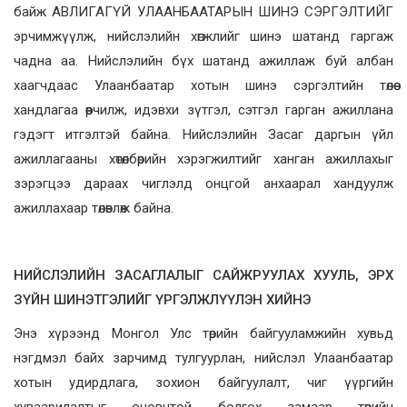
байж АВЛИГАГҮЙ УЛААНБААТАРЫН ШИНЭ СЭРГЭЛТИЙГ
эрчимжүүлж, нийслэлийн хөгжлийг шинэ шатанд гаргаж
чадна аа. Нийслэлийн бүх шатанд ажиллаж буй албан
хаагчдаас Улаанбаатар хотын шинэ сэргэлтийн төлөө
хандлагаа өөрчилж, идэвхи зүтгэл, сэтгэл гарган ажиллана
гэдэгт итгэлтэй байна. Нийслэлийн Засаг даргын үйл
ажиллагааны хөтөлбөрийн хэрэгжилтийг ханган ажиллахыг
зэрэгцээ дараах чиглэлд онцгой анхаарал хандуулж
ажиллахаар төлөвлөж байна.
НИЙСЛЭЛИЙН ЗАСАГЛАЛЫГ САЙЖРУУЛАХ ХУУЛЬ, ЭРХ
ЗҮЙН ШИНЭТГЭЛИЙГ ҮРГЭЛЖЛҮҮЛЭН ХИЙНЭ
Энэ хүрээнд Монгол Улс төрийн байгууламжийн хувьд
нэгдмэл байх зарчимд тулгуурлан, нийслэл Улаанбаатар
хотын удирдлага, зохион байгуулалт, чиг үүргийн
хуваарилалтыг оновчтой болгох замаар төрийн