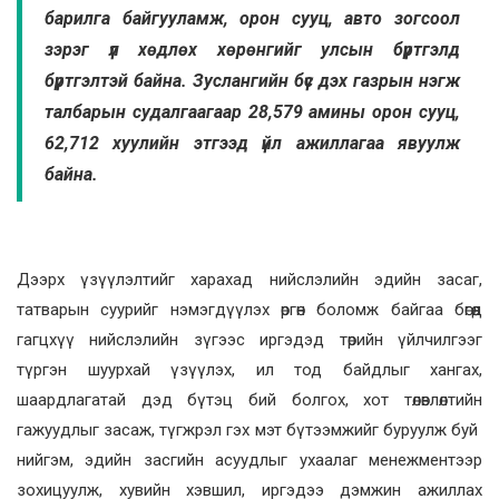
барилга байгууламж, орон сууц, авто зогсоол
зэрэг үл хөдлөх хөрөнгийг улсын бүртгэлд
бүртгэлтэй байна. Зуслангийн бүс дэх газрын нэгж
талбарын судалгаагаар 28,579 амины орон сууц,
62,712 хуулийн этгээд үйл ажиллагаа явуулж
байна.
Дээрх үзүүлэлтийг харахад нийслэлийн эдийн засаг,
татварын суурийг нэмэгдүүлэх өргөн боломж байгаа бөгөөд
гагцхүү нийслэлийн зүгээс иргэдэд төрийн үйлчилгээг
түргэн шуурхай үзүүлэх, ил тод байдлыг хангах,
шаардлагатай дэд бүтэц бий болгох, хот төлөвлөлтийн
гажуудлыг засаж, түгжрэл гэх мэт бүтээмжийг буруулж буй
нийгэм, эдийн засгийн асуудлыг ухаалаг менежментээр
зохицуулж, хувийн хэвшил, иргэдээ дэмжин ажиллах