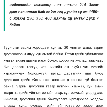
нийслэлийн хэмжээнд шат шатны 214 Засаг
дарга ажиллаж байгаа бөгөөд дүүргийн хүн ам 4400-
с эхлээд 250, 350, 400 мянган хүн амтай дүүргүүд ч
байна.
Түүнчлэн зарим хороодын хүн ам 20 мянган давж зарим
дүүргээсээ ч илүү хүн амтай байна. Гэтэл төрийн үйлчилгээг
хүргэх анхан шатны нэгж болох хороо нь хуульд зааснаар
бие даасан төсөвгүй, хот нийтийн аж ахуйн чиг үүргийг
хэрэгжүүлэх боломжгүй, иргэд дараагийн шат буюу
дүүргээс төрийн үйлчилгээг авахаас өөр сонголтгүй болгож
байна. Зарим дүүргийн газар нутгийн хэмжээ, хүн амын
төвлөрөл нь төрийн үйлчилгээний чанар, хүртээмжийг дордуулж,
нийслэл, дүүргийн төрийн байгууллага иргэдээсээ холдож
алсрах, хүнд суртал, төрийн үйлчилгээгээ хэзээ авах