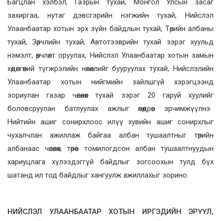
Багцлан хэлбэл, Газрын тухай, Монгол Улсын засаг
захиргаа, нутаг дэвсгэрийн нэгжийн тухай, Нийслэл
Улаанбаатар хотын эрх зүйн байдлын тухай, Төрийн албаны
тухай, Зөрчлийн тухай, Автотээврийн тухай зэрэг хуульд
нэмэлт, өөрчлөлт оруулах, Нийслэл Улаанбаатар хотын замын
хөдөлгөөний түгжрэлийн нөлөөллийг бууруулах тухай, Нийслэлийн
Улаанбаатар хотын нийгмийн зайлшгүй хэрэгцээнд
зориулан газар чөлөөлөх тухай зэрэг 20 гаруй хуулийг
боловсруулан батлуулах ажлыг өнөөдрөөс эрчимжүүлнэ.
Нийтийн ашиг сонирхлоос илүү хувийн ашиг сонирхлыг
чухалчлан ажиллаж байгаа албан тушаалтныг төрийн
албанаас чөлөөлөх, төрөөс томилогдсон албан тушаалтнуудын
хариуцлага хүлээдэггүй байдлыг зогсоохын тулд бүх
шатанд ил тод байдлыг хангуулж ажиллахыг зорино.
НИЙСЛЭЛ УЛААНБААТАР ХОТЫН ИРГЭДИЙН ЭРҮҮЛ,