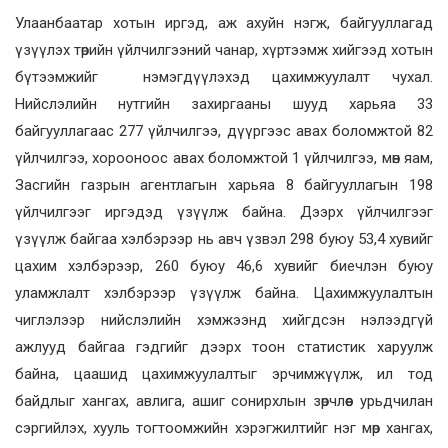
Улаанбаатар хотын иргэд, аж ахуйн нэгж, байгууллагад
үзүүлэх төрийн үйлчилгээний чанар, хүртээмж хийгээд хотын
бүтээмжийг нэмэгдүүлэхэд цахимжуулалт чухал.
Нийслэлийн нутгийн захиргааны шууд харьяа 33
байгууллагаас 277 үйлчилгээ, дүүргээс авах боломжтой 82
үйлчилгээ, хорооноос авах боломжтой 1 үйлчилгээ, мөн яам,
Засгийн газрын агентлагын харьяа 8 байгууллагын 198
үйлчилгээг иргэдэд үзүүлж байна. Дээрх үйлчилгээг
үзүүлж байгаа хэлбэрээр нь авч үзвэл 298 буюу 53,4 хувийг
цахим хэлбэрээр, 260 буюу 46,6 хувийг биечлэн буюу
уламжлалт хэлбэрээр үзүүлж байна. Цахимжуулалтын
чиглэлээр нийслэлийн хэмжээнд хийгдсэн нэлээдгүй
ажлууд байгаа гэдгийг дээрх тоон статистик харуулж
байна, цаашид цахимжуулалтыг эрчимжүүлж, ил тод
байдлыг хангах, авлига, ашиг сонирхлын зөрчлөөс урьдчилан
сэргийлэх, хууль тогтоомжийн хэрэгжилтийг нэг мөр хангах,