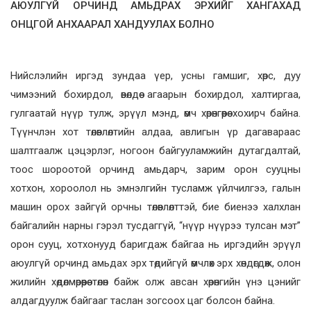
АЮУЛГҮЙ ОРЧИНД АМЬДРАХ ЭРХИЙГ ХАНГАХАД
ОНЦГОЙ АНХААРАЛ ХАНДУУЛАХ БОЛНО
Нийслэлийн иргэд зундаа үер, усны гамшиг, хөрс, дуу
чимээний бохирдол, өвөлдөө агаарын бохирдол, халтиргаа,
гулгаатай нүүр тулж, эрүүл мэнд, өмч хөрөнгөөрөө хохирч байна.
Түүнчлэн хот төлөвлөлтийн алдаа, авлигын үр дагавараас
шалтгаалж цэцэрлэг, ногоон байгууламжийн дутагдалтай,
тоос шороотой орчинд амьдарч, зарим орон сууцны
хотхон, хороолол нь эмнэлгийн тусламж үйлчилгээ, галын
машин орох зайгүй орчны төлөвлөлттэй, бие биенээ халхлан
байгалийн нарны гэрэл тусдаггүй, “нүүр нүүрээ тулсан мэт”
орон сууц, хотхонууд баригдаж байгаа нь иргэдийн эрүүл
аюулгүй орчинд амьдах эрх төдийгүй өмчлөх эрх хөндөгдөж, олон
жилийн хөдөлмөрөөрөө төлөн байж олж авсан хөрөнгийн үнэ цэнийг
алдагдуулж байгааг таслан зогсоох цаг болсон байна.