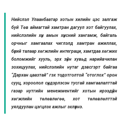
Нийслэл Улаанбаатар хотын хилийн цэс залгаж
буй Төв аймагтай хамтран дагуул хот байгуулах,
нийслэлийн хүн амын хүнсний хангамж, байгаль
орчныг хамгаалах чиглэлд хамтран ажиллах,
бүхий талаар хөгжлийн интеграци, хамтдаа хөгжих
боломжийг хууль, эрх зүйн хувьд нарийвчилан
зохицуулах, нийслэлийн нутаг дэвсгэрт байгаа
“Дархан цаазтай” гэх тодотголтой “отоглох” орон
сууц, хороолол сүндэрлэсэн тусгай хамгаалалттай
газар нутгийн менежментийг хотын ирээдүйн
хөгжлийн төлөвлөгөө, хот төлөвлөлттэй
уялдуулан цэгцлэх ажлыг эхлүүлнэ.