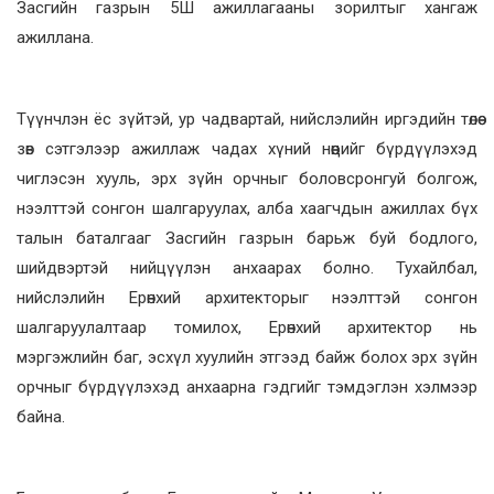
Засгийн газрын 5Ш ажиллагааны зорилтыг хангаж
ажиллана.
Түүнчлэн ёс зүйтэй, ур чадвартай, нийслэлийн иргэдийн төлөө
зөв сэтгэлээр ажиллаж чадах хүний нөөцийг бүрдүүлэхэд
чиглэсэн хууль, эрх зүйн орчныг боловсронгуй болгож,
нээлттэй сонгон шалгаруулах, алба хаагчдын ажиллах бүх
талын баталгааг Засгийн газрын барьж буй бодлого,
шийдвэртэй нийцүүлэн анхаарах болно. Тухайлбал,
нийслэлийн Ерөнхий архитекторыг нээлттэй сонгон
шалгаруулалтаар томилох, Ерөнхий архитектор нь
мэргэжлийн баг, эсхүл хуулийн этгээд байж болох эрх зүйн
орчныг бүрдүүлэхэд анхаарна гэдгийг тэмдэглэн хэлмээр
байна.