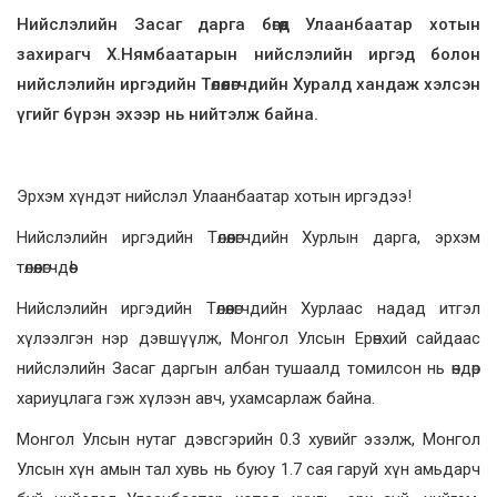
Нийслэлийн Засаг дарга бөгөөд Улаанбаатар хотын
захирагч
Х.Нямбаатарын нийслэлийн иргэд болон
нийслэлийн иргэдийн Төлөөлөгчдийн Хуралд хандаж хэлсэн
үгийг бүрэн эхээр нь нийтэлж байна.
Эрхэм хүндэт нийслэл Улаанбаатар хотын иргэдээ!
Нийслэлийн иргэдийн Төлөөлөгчдийн Хурлын дарга, эрхэм
төлөөлөгчдөө!
Нийслэлийн иргэдийн Төлөөлөгчдийн Хурлаас надад итгэл
хүлээлгэн нэр дэвшүүлж, Монгол Улсын Ерөнхий сайдаас
нийслэлийн Засаг даргын албан тушаалд томилсон нь өндөр
хариуцлага гэж хүлээн авч, ухамсарлаж байна.
Монгол Улсын нутаг дэвсгэрийн 0.3 хувийг эзэлж, Монгол
Улсын хүн амын тал хувь нь буюу 1.7 сая гаруй хүн амьдарч