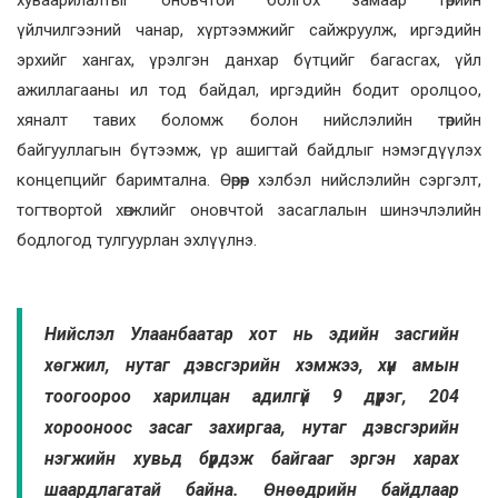
үйлчилгээний чанар, хүртээмжийг сайжруулж, иргэдийн
эрхийг хангах, үрэлгэн данхар бүтцийг багасгах, үйл
ажиллагааны ил тод байдал, иргэдийн бодит оролцоо,
хяналт тавих боломж болон нийслэлийн төрийн
байгууллагын бүтээмж, үр ашигтай байдлыг нэмэгдүүлэх
концепцийг баримтална. Өөрөөр хэлбэл нийслэлийн сэргэлт,
тогтвортой хөгжлийг оновчтой засаглалын шинэчлэлийн
бодлогод тулгуурлан эхлүүлнэ.
Нийслэл Улаанбаатар хот нь эдийн засгийн
хөгжил, нутаг дэвсгэрийн хэмжээ, хүн амын
тоогоороо харилцан адилгүй 9 дүүрэг, 204
хорооноос засаг захиргаа, нутаг дэвсгэрийн
нэгжийн хувьд бүрдэж байгааг эргэн харах
шаардлагатай байна. Өнөөдрийн байдлаар