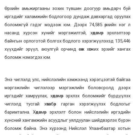
Өрхийн амьжиргааны зохих түвшин доогуур амьдарч буй
иргэдийг халамжийн бодлогоор дундаж давхаргад оруулах
боломжгүй гэдэг мэдээж юм. Дээрх 74,585 өрхийн нэг л
насанд хүрсэн хүнийг мэргэжилтэй, хөдөлмөр эрхлэлтээр
байнгын орлоготой болгох бодлого хэрэгжүүлэхэд 135,446
хүүхдийг эрүүл, аюулгүй орчинд өсөж хөгжих эрхийг хангах
боломж нэмэгдэх юм.
Энэ чиглэлд улс, нийслэлийн хэмжээнд хэрэгцээтэй байгаа
мэргэжлийн чиглэлээр мэргэжлийн боловсролд дээрх
иргэдийг хамруулах, хөдөлмөр эрхлэх боломжийг бүрдүүлэх
чиглэлд тусгай хөтөлбөр гарган хэрэгжүүлэх бодлогыг
баримтална. Хөдөлмөр эрхлэлт болон нийслэлийн иргэдийн
хүнсний хангамжийн асуудлыг уялдуулан шийдвэрлэх бүрэн
боломж байна. Энэ хүрээнд Нийслэл Улаанбаатар хотын