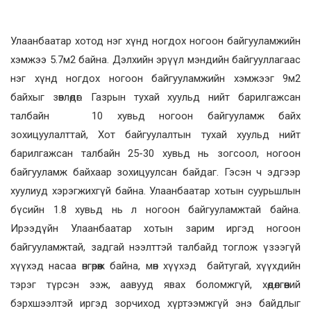
Улаанбаатар хотод нэг хүнд ногдох ногоон байгууламжийн
хэмжээ 5.7м2 байна. Дэлхийн эрүүл мэндийн байгууллагаас
нэг хүнд ногдох ногоон байгууламжийн хэмжээг 9м2
байхыг зөвлөдөг. Газрын тухай хуульд нийт барилгажсан
талбайн 10 хувьд ногоон байгууламж байх
зохицуулалттай, Хот байгуулалтын тухай хуульд нийт
барилгажсан талбайн 25-30 хувьд нь зогсоол, ногоон
байгууламж байхаар зохицуулсан байдаг. Гэсэн ч эдгээр
хуулиуд хэрэгжихгүй байна. Улаанбаатар хотын суурьшлын
бүсийн 1.8 хувьд нь л ногоон байгууламжтай байна.
Ирээдүйн Улаанбаатар хотын зарим иргэд ногоон
байгууламжтай, задгай нээлттэй талбайд тоглож үзээгүй
хүүхэд насаа өнгөрөөж байна, мөн хүүхэд байтугай, хүүхдийн
тэрэг түрсэн ээж, аавууд явах боломжгүй, хөдөлгөөний
бэрхшээлтэй иргэд зорчиход хүртээмжгүй энэ байдлыг