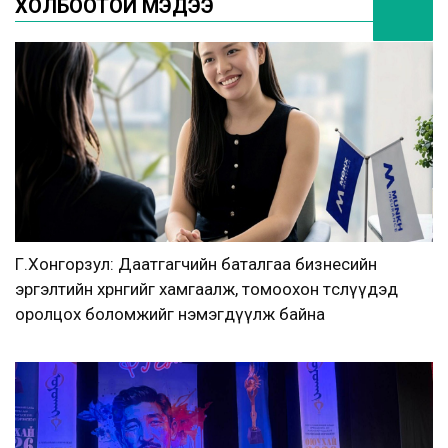
ХОЛБООТОЙ МЭДЭЭ
Г.Хонгорзул: Даатгагчийн баталгаа бизнесийн
эргэлтийн хөрөнгийг хамгаалж, томоохон төслүүдэд
оролцох боломжийг нэмэгдүүлж байна