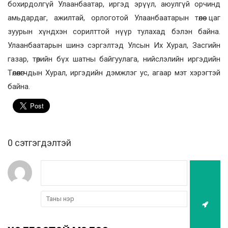
бохирдолгүй Улаанбаатар, иргэд эрүүл, аюулгүй орчинд
амьдардаг, ажилтай, орлоготой Улаанбаатарын төлөө цаг
зуурын хүндхэн сорилттой нүүр тулахад бэлэн байна.
Улаанбаатарын шинэ сэргэлтэд Улсын Их Хурал, Засгийн
газар, төрийн бүх шатны байгуулага, нийслэлийн иргэдийн
Төлөөлөгчдын Хурал, иргэдийн дэмжлэг ус, агаар мэт хэрэгтэй
байна.
0 cэтгэгдэлтэй