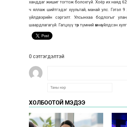
ханддаг жишиг тогтож болохгүй. Хоёр их наяд 620 
ч яллаж шийтгэдэг хуультай, манай улс. Гэтэл 9
үйлдвэрийн сэргэлт. Улсынхаа бодлогыг ул
шаардлагагүй. Гагцхүү төр түмний өмнө үйлдсэн хул
0 cэтгэгдэлтэй
ХОЛБООТОЙ МЭДЭЭ