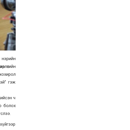
с нэрийн
өрлөгийн
 хохирол
тэй” гэж
хийсэн ч
р болох
үслээ.
эхүйгээр