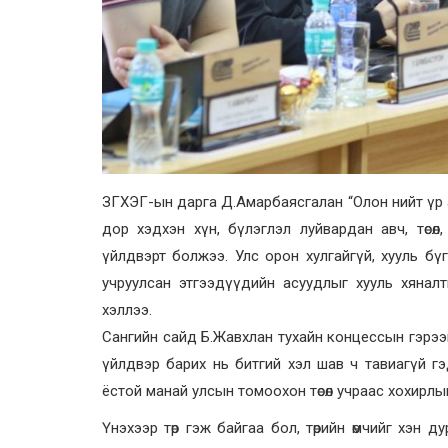
ЗГХЭГ-ын дарга Д.Амарбаясгалан “Олон нийт үр 
дор хэдхэн хүн, бүлэглэл луйвардан авч, төсөл, хө
үйлдвэрт болжээ. Улс орон хулгайгүй, хууль бүг
учруулсан этгээдүүдийн асуудлыг хууль хяналты
хэллээ.
Сангийн сайд Б.Жавхлан тухайн концессын гэрээ
үйлдвэр барих нь битгий хэл шав ч тавиагүй г
ёстой манай улсын томоохон төсөл учраас хохирлы
Үнэхээр төр гэж байгаа бол, төрийн өмчийг хэн 