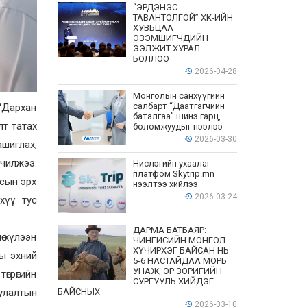
“ЭРДЭНЭС
ТАВАНТОЛГОЙ” ХК-ИЙН
ХУВЬЦАА
ЭЗЭМШИГЧДИЙН
ЭЭЛЖИТ ХУРАЛ
БОЛЛОО
2026-04-28
Монголын санхүүгийн
салбарт “Даатгагчийн
 “Дархан
баталгаа” шинэ гарц,
лт татах
боломжуудыг нээлээ
2026-03-30
шиглах,
рчилжээ.
Нислэгийн ухаалаг
платфом Skytrip.mn
ссын эрх
нээлтээ хийлээ
2026-03-24
хүү тус
ДАРМА БАТБАЯР:
ө хүлээн
ЧИНГИСИЙН МОНГОЛ
ХҮЧИРХЭГ БАЙСАН НЬ
ны эхний
5-6 НАСТАЙДАА МОРЬ
УНАЖ, ЭР ЗОРИГИЙН
өгрөгийн
СУРГУУЛЬ ХИЙДЭГ
уулалтын
БАЙСНЫХ
2026-03-10