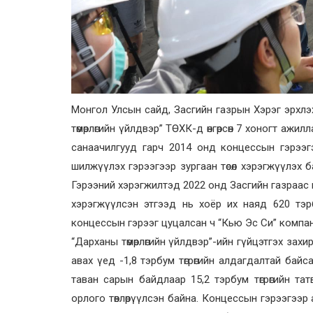
Монгол Улсын сайд, Засгийн газрын Хэрэг эрхлэ
төмөрлөгийн үйлдвэр” ТӨХК-д өнгөрсөн 7 хоногт ажил
санаачилгууд гарч 2014 онд концессын гэрээгэ
шилжүүлэх гэрээгээр зургаан төсөл хэрэгжүүлэх б
Гэрээний хэрэгжилтэд 2022 онд Засгийн газраас 
хэрэгжүүлсэн этгээд нь хоёр их наяд 620 тэрб
концессын гэрээг цуцалсан ч “Кью Эс Си” компани у
“Дарханы төмөрлөгийн үйлдвэр”-ийн гүйцэтгэх захи
авах үед -1,8 тэрбум төгрөгийн алдагдалтай ба
таван сарын байдлаар 15,2 тэрбум төгрөгийн тат
орлого төвлөрүүлсэн байна. Концессын гэрээгээр