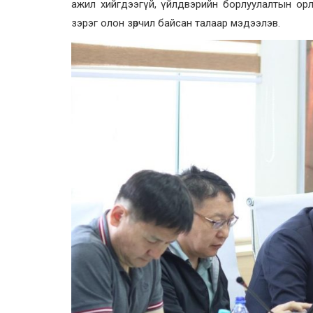
ажил хийгдээгүй, үйлдвэрийн борлуулалтын орло
зэрэг олон зөрчил байсан талаар мэдээлэв.