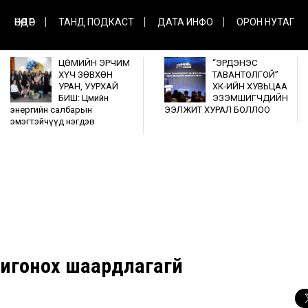
ӨНӨӨДӨР
ТАНД ПОДКАСТ
ДАТА ИНФО
ОРОН НУТАГ
ЦӨМИЙН ЭРЧИМ
“ЭРДЭНЭС
ХҮЧ ЗӨВХӨН
ТАВАНТОЛГОЙ”
УРАН, УУРХАЙ
ХК-ИЙН ХУВЬЦАА
БИШ: Цөмийн
ЭЗЭМШИГЧДИЙН
энергийн салбарын
ЭЭЛЖИТ ХУРАЛ БОЛЛОО
эмэгтэйчүүд нэгдэв
игонох шаардлагагүй