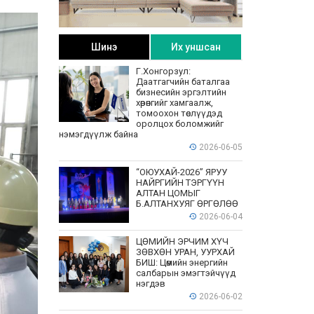
Шинэ
Их уншсан
Г.Хонгорзул:
Даатгагчийн баталгаа
бизнесийн эргэлтийн
хөрөнгийг хамгаалж,
томоохон төслүүдэд
оролцох боломжийг
нэмэгдүүлж байна
2026-06-05
“ОЮУХАЙ-2026” ЯРУУ
НАЙРГИЙН ТЭРГҮҮН
АЛТАН ЦОМЫГ
Б.АЛТАНХУЯГ ӨРГӨЛӨӨ
2026-06-04
ЦӨМИЙН ЭРЧИМ ХҮЧ
ЗӨВХӨН УРАН, УУРХАЙ
БИШ: Цөмийн энергийн
салбарын эмэгтэйчүүд
нэгдэв
2026-06-02