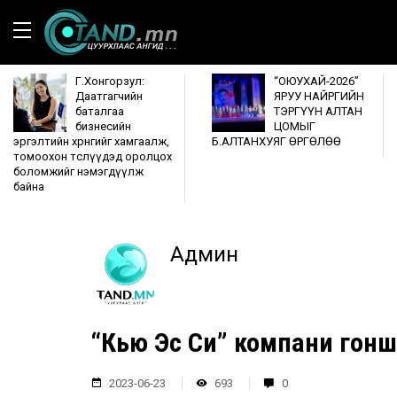
Г.Хонгорзул:
“ОЮУХАЙ-2026”
Даатгагчийн
ЯРУУ НАЙРГИЙН
баталгаа
ТЭРГҮҮН АЛТАН
бизнесийн
ЦОМЫГ
эргэлтийн хөрөнгийг хамгаалж,
Б.АЛТАНХУЯГ ӨРГӨЛӨӨ
томоохон төслүүдэд оролцох
боломжийг нэмэгдүүлж
байна
Админ
“Кью Эс Си” компани гонш
2023-06-23
693
0