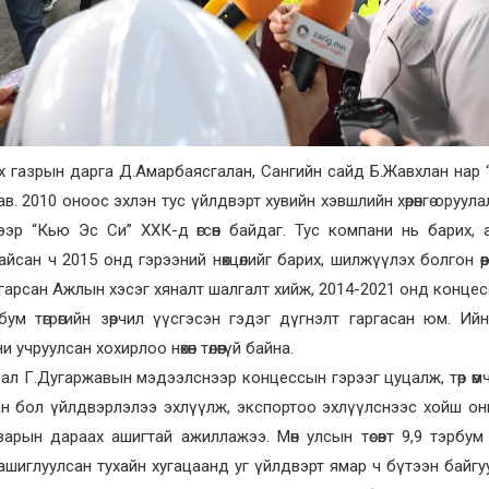
х газрын дарга Д.Амарбаясгалан, Сангийн сайд Б.Жавхлан нар
лав. 2010 оноос эхлэн тус үйлдвэрт хувийн хэвшлийн хөрөнгө оруула
эр “Кью Эс Си” ХХК-д өгсөн байдаг. Тус компани нь барих, а
айсан ч 2015 онд гэрээний нөхцөлийг барих, шилжүүлэх болгон өө
гарсан Ажлын хэсэг хяналт шалгалт хийж, 2014-2021 онд конце
ум төгрөгийн зөрчил үүсгэсэн гэдэг дүгнэлт гаргасан юм. Ийн
чруулсан хохирлоо нөхөн төлөөгүй байна.
рал Г.Дугаржавын мэдээлснээр концессын гэрээг цуцалж, төр өмчө
йсан бол үйлдвэрлэлээ эхлүүлж, экспортоо эхлүүлснээс хойш о
варын дараах ашигтай ажиллажээ. Мөн улсын төсөвт 9,9 тэрбум т
 ашиглуулсан тухайн хугацаанд уг үйлдвэрт ямар ч бүтээн байг