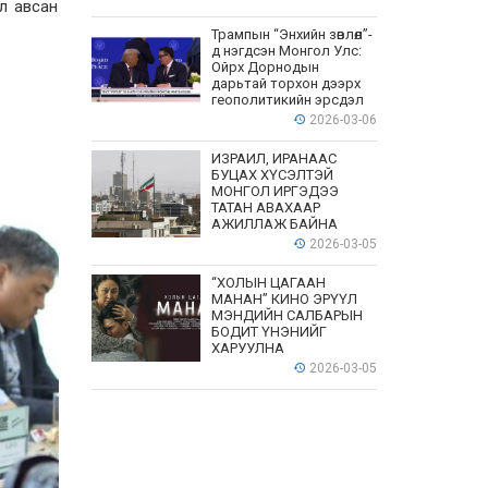
эл авсан
Трампын “Энхийн зөвлөл”-
д нэгдсэн Монгол Улс:
Ойрх Дорнодын
дарьтай торхон дээрх
геополитикийн эрсдэл
2026-03-06
ИЗРАИЛ, ИРАНААС
БУЦАХ ХҮСЭЛТЭЙ
МОНГОЛ ИРГЭДЭЭ
ТАТАН АВАХААР
АЖИЛЛАЖ БАЙНА
2026-03-05
“ХОЛЫН ЦАГААН
МАНАН” КИНО ЭРҮҮЛ
МЭНДИЙН САЛБАРЫН
БОДИТ ҮНЭНИЙГ
ХАРУУЛНА
2026-03-05