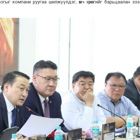
гыг компани руугаа шилжүүлдэг, өмч хөрөнгийг барьцаалан зэ