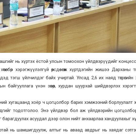
ашгийг нь хүртэх ёстой улсын томоохон үйлдвэрүүдийг концес
төлбөр хэрэгжүүлэлгүй өөрсдөө өгөөж хүртдэгийн жишээ Дарханы төм
дэд тэгш үйлчилдэг байх учиртай. Улсад 2,6 их наяд төгрөгийн
н байгууллага үнэн зөвөөр, хурдан шуурхай шийдвэрлэх хэрэг
ний хугацаанд хоёр ч цогцолбор барих хэмжээний борлуулалт 
эдгийг тодотголоо. Энэ үйлдвэр бол аж үйлдвэрийн цогцолбо
г барагдуулах асуудал дээр олон нийт анхаарлаа хандуулахыг х
дуртай нь шамшигдуулж, алтыг нь аваад авдрыг нь хаядаг сэтг