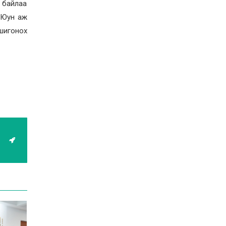
н байлаа
. Юун аж
шигонох