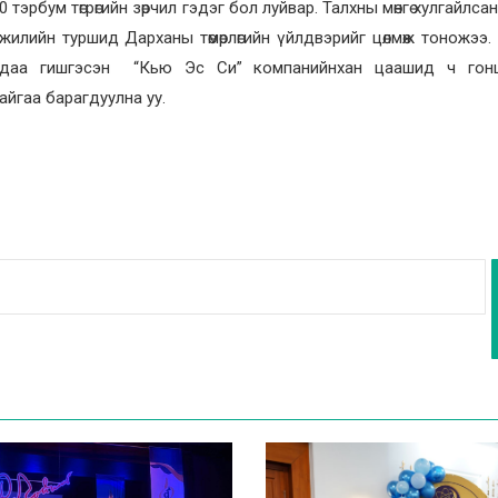
тэрбум төгрөгийн зөрчил гэдэг бол луйвар. Талхны мөнгө хулгайлса
 жилийн туршид Дарханы төмөрлөгийн үйлдвэрийг цөлмөж тоножээ
андаа гишгэсэн “Кью Эс Си” компанийнхан цаашид ч гон
гайгаа барагдуулна уу.