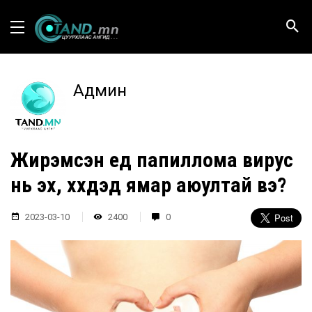
Админ
Жирэмсэн үед папиллома вирус
нь эх, хүүхдэд ямар аюултай вэ?
2023-03-10
2400
0