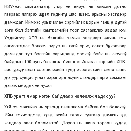
HSV-ээс хамгаалахгүй, учир нь вирус нь зөвхөн дотно
газраас ялгарах шүүрэл төдийгүй шүлс, шээс, арьсны хэсгүүдээр
дамждаг. Иймээс урьдчилан сэргийлэх цорын ганц үр дүнтэй
арга бол бэлгийн хамтрагчийн тоог хязгаарлах явдал юм.
Хэдийгээр ХПВ нь бэлгийн замын халдварт өвчин гэж
ангилагддаг боловч вирус нь хүний ​​арьс, салст бүрхэвчээр
дамждаг тул бэлгийн харьцаанд орохгүй байх нь аюулгүй
байдлын 100 хувь баталгаа биш юм. Аливаа төрлийн ХПВ-
аас урьдчилан сэргийлэхийн тулд хэрэглэхийн өмнө шинэ
дотуур хувцас угаах зэрэг эрүүл ахуйн стандарт арга хэмжээг
дагаж мөрдөх нь чухал.
ХПВ урагт ямар нэгэн байдлаар нөлөөлж чадах уу?
Үгүй ээ, ээжийнх нь үтрээнд папиллома байгаа бол болохгүй.
Ийм тохиолдолд хүүхэд эхийн төрөх сувгаар дамжих үед
халдвар авах боломжтой. Дараа нь шинэ төрсөн хүүхдэд
мөгөөрсөн хоолойн кондиломатоз гэх мэт өвчин үүсэх