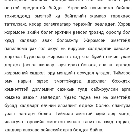
ноцтой эрсдэлтэй байдаг. Үтрээний папиллома байгаа
тохиолдолд эмэгтэй хүн байгалийн жамаар төрөхөөс
татгалзаж, кесар хагалгаагаар төрөхийг зөвлөдөг. Хэрэв
жирэмсэн эхийн бэлэг эрхтний үрэвсэл үтрээнд ороогүй бол
хүүхэд халдвар авах боломжгүй. Жирэмсэн эмэгтэйд
папиллома үүсэх гол аюул нь вирусын халдвартай хавсарч
дархлаа буурснаар жирэмсэн эхэд янз бүрийн өвчин улам
дордох (эсвэл шинээр гарч ирэх) бөгөөд энэ нь эргээд
жирэмсний хүндрэл, эрүүл мэндийн асуудал үүсгэдэг. Тиймээс
эмч нарын зүгээс эмэгтэйчүүдэд дархлааг бэхжүүлэх,
хэмнэлттэй дэглэмийг сахихын тулд сайжруулсан арга
хэмжээ авахыг зөвлөдөг. Үүнээс гадна энэ нь эмэгтэйд
бусад халдварт өвчний илрэлийг өдөөж болно, ялангуяа
урагт нэвтэрч болно. Тиймээс эмэгтэй хүний ​​эрүүл мэнд,
ялангуяа төрөхийн өмнөхөн хяналт тавих нь хүүхэд төрүүлэх,
халдвар авахаас зайлсхийх арга болдог байна.