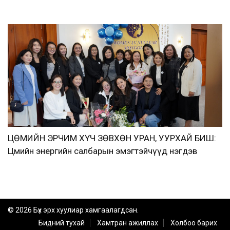
ЦӨМИЙН ЭРЧИМ ХҮЧ ЗӨВХӨН УРАН, УУРХАЙ БИШ:
Цөмийн энергийн салбарын эмэгтэйчүүд нэгдэв
© 2026 Бүх эрх хуулиар хамгаалагдсан.
Бидний тухай
Хамтран ажиллах
Холбоо барих