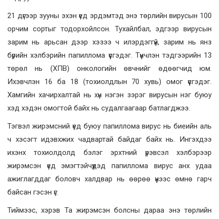
21 дүгээр зууны эхэн үед эрдэмтэд энэ төрлийн вирусын 100
орчим сортыг тодорхойлсон. Тухайлбал, эдгээр вирусын
зарим нь арьсан дээр хэзээ ч илэрдэггүй, зарим нь янз
бүрийн хэлбэрийн папиллома үүсгэдэг. Түүнчлэн тэдгээрийн 13
төрөл нь (ХПВ) онкологийн өвчнийг өдөөгчид юм.
Ихэвчлэн 16 ба 18 (тохиолдлын 70 хувь) омог үүсгэдэг.
Хамгийн хачирхалтай нь хүн нэгэн зэрэг вирусын нэг буюу
хэд хэдэн омогтой байх нь судалгаагаар батлагджээ.
Тэгвэл жирэмсний үед буюу папиллома вирус нь биеийн аль
ч хэсэгт идэвхжих чадвартай байдаг байх нь. Ингэхдээ
ихэнх тохиолдолд бэлэг эрхтний үрэвсэл хэлбэрээр
жирэмсэн үед эмэгтэйчүүдэд папиллома вирус анх удаа
ажиглагддаг боловч халдвар нь өөрөө үүнээс өмнө гарч
байсан гэсэн үг.
Тиймээс, хэрэв Та жирэмсэн болсны дараа энэ төрлийн