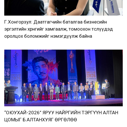
Г.Хонгорзул: Даатгагчийн баталгаа бизнесийн
эргэлтийн хөрөнгийг хамгаалж, томоохон төслүүдэд
оролцох боломжийг нэмэгдүүлж байна
“ОЮУХАЙ-2026” ЯРУУ НАЙРГИЙН ТЭРГҮҮН АЛТАН
ЦОМЫГ Б.АЛТАНХУЯГ ӨРГӨЛӨӨ