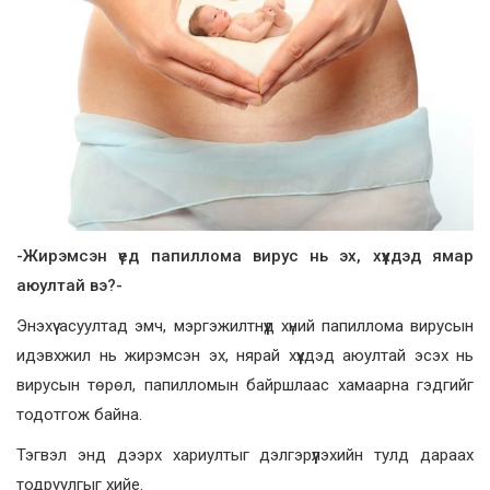
-Жирэмсэн үед папиллома вирус нь эх, хүүхдэд ямар
аюултай вэ?-
Энэхүү асуултад эмч, мэргэжилтнүүд хүний папиллома вирусын
идэвхжил нь жирэмсэн эх, нярай хүүхдэд аюултай эсэх нь
вирусын төрөл, папилломын байршлаас хамаарна гэдгийг
тодотгож байна.
Тэгвэл энд дээрх хариултыг дэлгэрүүлэхийн тулд дараах
тодруулгыг хийе.