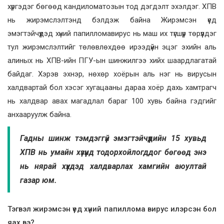
хүргэдэг бөгөөд кандиломатозын тод дэгдэлт эхэлдэг. ХПВ
нь жирэмслэлтэнд бэлдэж байна Жирэмсэн үед
эмэгтэйчүүдэд хүний ​​папилломавирус нь маш их түгшүүр төрүүлдэг
тул жирэмслэлтийг төлөвлөхдөө ирээдүйн эцэг эхийн аль
алиных нь ХПВ-ийн ПГУ-ын шинжилгээ хийх шаардлагатай
байдаг. Хэрэв эхнэр, нөхөр хоёрын аль нэг нь вирусын
халдвартай бол хэсэг хугацааны дараа хоёр дахь хамтрагч
нь халдвар авах магадлал бараг 100 хувь байна гэдгийг
анхааруулж байна.
Гадны шинж тэмдэггүй эмэгтэйчүүдийн 15 хувьд
ХПВ нь умайн хүзүүнд тодорхойлогддог бөгөөд энэ
нь нярай хүүхдэд халдварлах хамгийн аюултай
газар юм.
Тэгвэл жирэмсэн үед хүний папиллома вирус илэрсэн бол
яах вэ?