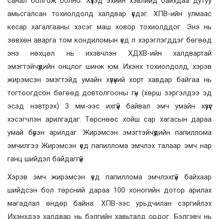
санал болгож болно. Хүүхэд эхийн хэвлийд байхдаа дутуу
амьсгалсан тохиолдолд халдвар үүсдэг. ХПВ-ийн улмаас
кесар хагалгааны хэсэг маш ховор тохиолддог. Энэ нь
зөвхөн аварга том кондиломын үед л хэрэглэгддэг бөгөөд
энэ нөхцөл нь ихэвчлэн ХДХВ-ийн халдвартай
эмэгтэйчүүдийн онцлог шинж юм. Ихэнх тохиолдолд, хэрэв
жирэмсэн эмэгтэйд умайн хүзүүний хорт хавдар байгаа нь
тогтоогдсон бөгөөд довтолгооны гүн (хөрш зэргэлдээ эд
эсэд нэвтрэх) 3 мм-ээс ихгүй байвал эмч умайн хүзүүг
хэсэгчлэн арилгадаг. Төрснөөс хойш сар хагасын дараа
умай бүрэн арилдаг. Жирэмсэн эмэгтэйчүүдийн папиллома
эмчилгээ Жирэмсэн үед папиллома эмчлэх талаар эмч нар
ганц шийдэл байдаггүй.
Хэрэв эмч жирэмсэн үед папиллома эмчлэхгүй байхаар
шийдсэн бол төрсний дараа 100 хоногийн дотор арилах
магадлал өндөр байна. ХПВ-ээс урьдчилан сэргийлэх
Ихэнхдээ халдвар нь бэлгийн хавьталд ордог. Бэлгэвч нь