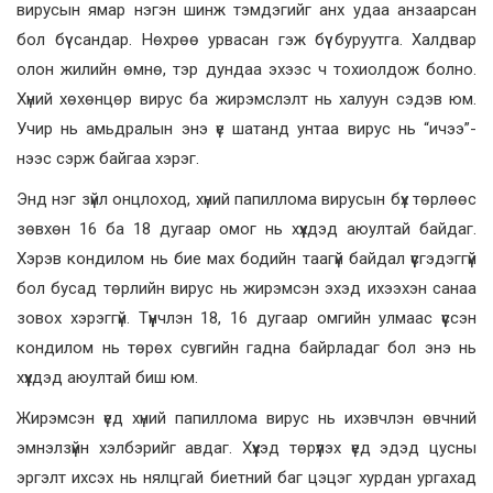
вирусын ямар нэгэн шинж тэмдэгийг анх удаа анзаарсан
бол бүү сандар. Нөхрөө урвасан гэж бүү буруутга. Халдвар
олон жилийн өмнө, тэр дундаа эхээс ч тохиолдож болно.
Хүний хөхөнцөр вирус ба жирэмслэлт нь халуун сэдэв юм.
Учир нь амьдралын энэ үе шатанд унтаа вирус нь “ичээ”-
нээс сэрж байгаа хэрэг.
Энд нэг зүйл онцлоход, хүний папиллома вирусын бүх төрлөөс
зөвхөн 16 ба 18 дугаар омог нь хүүхдэд аюултай байдаг.
Хэрэв кондилом нь бие мах бодийн таагүй байдал үүсгэдэггүй
бол бусад төрлийн вирус нь жирэмсэн эхэд ихээхэн санаа
зовох хэрэггүй. Түүнчлэн 18, 16 дугаар омгийн улмаас үүссэн
кондилом нь төрөх сувгийн гадна байрладаг бол энэ нь
хүүхдэд аюултай биш юм.
Жирэмсэн үед хүний ​​папиллома вирус нь ихэвчлэн өвчний
эмнэлзүйн хэлбэрийг авдаг. Хүүхэд төрүүлэх үед эдэд цусны
эргэлт ихсэх нь нялцгай биетний баг цэцэг хурдан ургахад