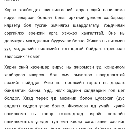
Хэрэв холбогдох шинжилгээний дараа хүний папиллома
вирус илэрсэн боловч бэлэг эрхтний үрэвсэл хэлбэрээр
илрээгүй бол тусгай эмчилгээ шаардлагагүй. Урьдчилан
сэргийлэх ерөнхий арга хэмжээ хангалттай. Энэ нь
даамжрах магадлалыг бууруулах болно. Жишээ нь витамин
уух, мэдрэлийн системийн тогтвортой байдал, стрессээс
зайлсхийх гэх мэт.
Харин хүний ​​хөхөнцөр вирус нь жирэмсэн үед кондилом
хэлбэрээр илэрсэн бол эмч эмчилгээ шаардлагатай
эсэхийг шийддэг. Учир нь төрөлхийн төрөлт нь дараах
байдалтай байна. Үүнд, нялх хүүхдийн халдварын гол цэг
болдог. Хүүхэд төрөх үед механик болон цусархаг (цус
алдалт) хүндрэл үүсгэж болно. Жирэмсэн үед умайн хүзүүний
папиллома нь ховор тохиолдолд нярайн хоолойн
папилломатоз үүсгэдэг тул эмч кесар хагалгааны хэсгийг