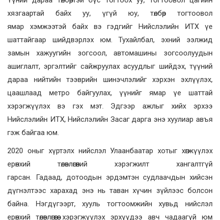
Үүний дараа төлбөртэй бүс тогтоох уу, тогтоовол цагийн
хязгаартай байх уу, үгүй юу, төлбөр тогтоовол
ямар хэмжээтэй байх вэ гэдгийг Нийслэлийн ИТХ үе
шаттайгаар шийдвэрлэх юм. Тухайлбал, эхний ээлжид
замын хажуугийн зогсоол, автомашины зогсоолуудын
ашиглалт, эргэлтийг сайжруулах асуудлыг шийдэх, түүний
дараа нийтийн тээврийн шинэчлэлийг хэрхэн эхлүүлэх,
цаашлаад метро байгуулах, үүнийг ямар үе шаттай
хэрэгжүүлэх вэ гэх мэт. Эдгээр ажлыг хийх эрхээ
Нийслэлийн ИТХ, Нийслэлийн Засаг дарга энэ хуулиар авъя
гэж байгаа юм.
2020 оныг хүртэлх нийслэл Улаанбаатар хотыг хөгжүүлэх
ерөнхий төлөвлөгөөний хэрэгжилт хангалтгүй
гарсан. Гадаад, дотоодын эрдэмтэн судлаачдын хийсэн
дүгнэлтээс харахад энэ нь таван хүчин зүйлээс болсон
байна. Нэгдүгээрт, хууль тогтоомжийн хувьд нийслэл
ерөнхий төлөвлөгөөгөө хэрэгжүүлэх эрхүүдээ авч чадаагүй юм