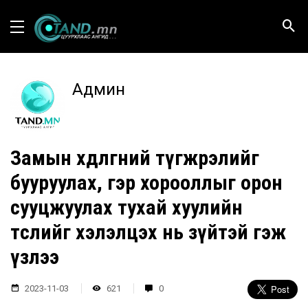
Админ
Замын хөдөлгөөний түгжрэлийг
бууруулах, гэр хорооллыг орон
сууцжуулах тухай хуулийн
төслийг хэлэлцэх нь зүйтэй гэж
үзлээ
2023-11-03
621
0