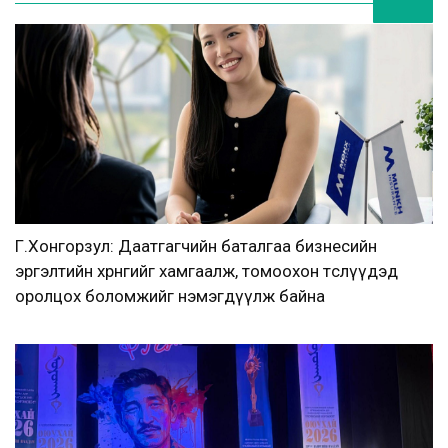
Г.Хонгорзул: Даатгагчийн баталгаа бизнесийн
эргэлтийн хөрөнгийг хамгаалж, томоохон төслүүдэд
оролцох боломжийг нэмэгдүүлж байна