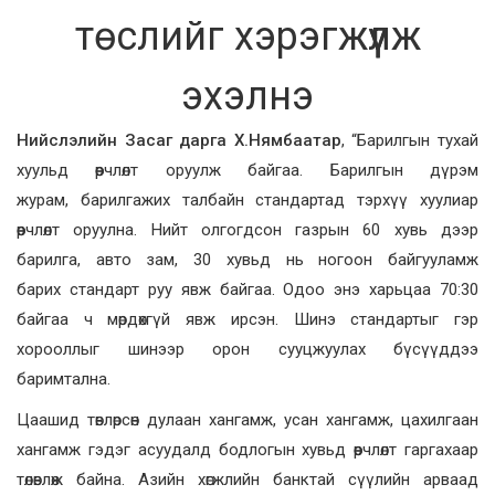
төслийг хэрэгжүүлж
эхэлнэ
Нийслэлийн Засаг дарга Х.Нямбаатар
, “Барилгын тухай
хуульд өөрчлөлт оруулж байгаа. Барилгын дүрэм
журам, барилгажих талбайн стандартад тэрхүү хуулиар
өөрчлөлт оруулна. Нийт олгогдсон газрын 60 хувь дээр
барилга, авто зам, 30 хувьд нь ногоон байгууламж
барих стандарт руу явж байгаа. Одоо энэ харьцаа 70:30
байгаа ч мөрдөхгүй явж ирсэн. Шинэ стандартыг гэр
хорооллыг шинээр орон сууцжуулах бүсүүддээ
баримтална.
Цаашид төвлөрсөн дулаан хангамж, усан хангамж, цахилгаан
хангамж гэдэг асуудалд бодлогын хувьд өөрчлөлт гаргахаар
төлөвлөж байна. Азийн хөгжлийн банктай сүүлийн арваад