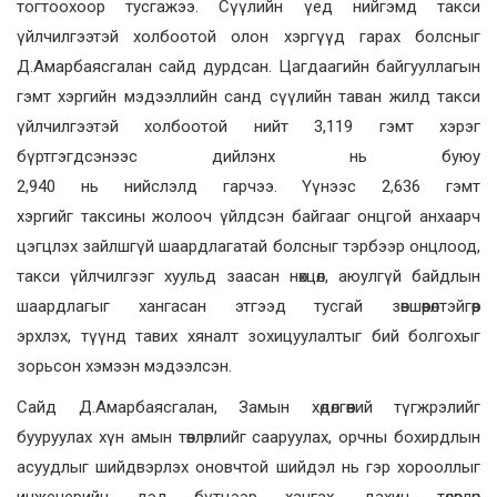
тогтоохоор тусгажээ. Сүүлийн үед нийгэмд такси
үйлчилгээтэй холбоотой олон хэргүүд гарах болсныг
Д.Амарбаясгалан сайд дурдсан. Цагдаагийн байгууллагын
гэмт хэргийн мэдээллийн санд сүүлийн таван жилд такси
үйлчилгээтэй холбоотой нийт 3,119 гэмт хэрэг
бүртгэгдсэнээс дийлэнх нь буюу
2,940 нь нийслэлд гарчээ. Үүнээс 2,636 гэмт
хэргийг таксины жолооч үйлдсэн байгааг онцгой анхаарч
цэгцлэх зайлшгүй шаардлагатай болсныг тэрбээр онцлоод,
такси үйлчилгээг хуульд заасан нөхцөл, аюулгүй байдлын
шаардлагыг хангасан этгээд тусгай зөвшөөрөлтэйгөөр
эрхлэх, түүнд тавих хяналт зохицуулалтыг бий болгохыг
зорьсон хэмээн мэдээлсэн.
Сайд Д.Амарбаясгалан, Замын хөдөлгөөний түгжрэлийг
бууруулах хүн амын төвлөрлийг сааруулах, орчны бохирдлын
асуудлыг шийдвэрлэх оновчтой шийдэл нь гэр хорооллыг