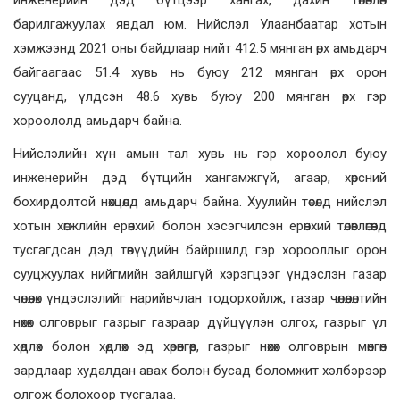
инженерийн дэд бүтцээр хангах, дахин төлөвлөн
барилгажуулах явдал юм. Нийслэл Улаанбаатар хотын
хэмжээнд 2021 оны байдлаар нийт 412.5 мянган өрх амьдарч
байгаагаас 51.4 хувь нь буюу 212 мянган өрх орон
сууцанд, үлдсэн 48.6 хувь буюу 200 мянган өрх гэр
хороололд амьдарч байна.
Нийслэлийн хүн амын тал хувь нь гэр хороолол буюу
инженерийн дэд бүтцийн хангамжгүй, агаар, хөрсний
бохирдолтой нөхцөлд амьдарч байна. Хуулийн төсөлд нийслэл
хотын хөгжлийн ерөнхий болон хэсэгчилсэн ерөнхий төлөвлөгөөнд
тусгагдсан дэд төвүүдийн байршилд гэр хорооллыг орон
сууцжуулах нийгмийн зайлшгүй хэрэгцээг үндэслэн газар
чөлөөлөх үндэслэлийг нарийвчлан тодорхойлж, газар чөлөөлөлтийн
нөхөх олговрыг газрыг газраар дүйцүүлэн олгох, газрыг үл
хөдлөх болон хөдлөх эд хөрөнгөөр, газрыг нөхөх олговрын мөнгөн
зардлаар худалдан авах болон бусад боломжит хэлбэрээр
олгож болохоор тусгалаа.