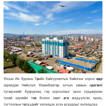
Улсын Их Хурлын Төрийн байгуулалтын байнгын хороо өнөөдөр
хуралдан Нийслэл Улаанбаатар хотын замын хөдөлгөөний
түгжрэлийг бууруулах, гэр хорооллыг орон сууцжуулах
тухай хуулийн төсөл болон хамт өргөн мэдүүлсэн хууль,
тогтоолын төслүүдийг хэлэлцэх эсэх асуудлыг хэлэлцлээ.