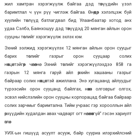
жил хамтран хэрэгжүүлж байгаа дэд төвүүдийн үзэл
баримтлал ч үүн рүү чиглэж байгаа. Өнөөдөр хэлэлцэж буй
хуулийн төслүүд батлагдвал бид Улаанбаатар хотод анх
удаа Сэлбэ, Баянхошуу дэд төвүүдэд 20 мянган айлын орон
сууцны төслийг хэрэгжүүлж эхлэх юм.
Эхний ээлжид хэрэгжүүлэх 12 мянган айлын орон сууцыг
барих төслийг газрыг орон сууцаар солих
нөхцөлтэйгөөр чөлөөлнө. Эхний төслийг хэрэгжүүлэхдээ 858 га
газрын 12 мянга гаруй айл өрхийн хашааны газрыг
байраар солих нөхцөлтэй ажиллана. Энэ хугацаанд айлуудыг
түрээсийн орон сууцанд байлгах, нөхөн олговрыг олгох,
эсвэл нийслэлийн орон сууцны корпорацад байгаа байраар
солих зарчмыг баримтална. Тийм учраас гэр хорооллын айл
өрхүүдийн худалдан авах чадварт огт нөлөөлөхгүй” гэсэн хариулт
өглөө.
УИХ-ын гишүүд асуулт асууж, байр сууриа илэрхийлсний