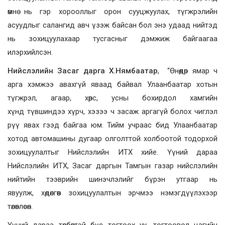
өмнө нь гэр хорооллыг орон сууцжуулах, түгжрэлийн
асуудлыг салангид авч үзэж байсан бол энэ удаад нийтэд
нь зохицуулахаар тусгасныг дэмжиж байгаагаа
илэрхийлсэн.
Нийслэлийн Засаг дарга Х.Нямбаатар
, “Өнөөдөр ямар ч
арга хэмжээ авахгүй яваад байвал Улаанбаатар хотын
түгжрэл, агаар, хөрс, усны бохирдол хамгийн
хүнд түвшиндээ хүрч, хэзээ ч засаж аргагүй болох чиглэл
рүү явах гээд байгаа юм. Тийм учраас бид Улаанбаатар
хотод автомашины дугаар олголттой холбоотой тодорхой
зохицуулалтыг Нийслэлийн ИТХ хийе. Үүний дараа
Нийслэлийн ИТХ, Засаг даргын Тамгын газар нийслэлийн
нийтийн тээврийн шинэчлэлийг бүрэн утгаар нь
явуулж, хөдөлгөөн зохицуулалтын эрчмээ нэмэгдүүлэхээр
төлөвлөсөн.