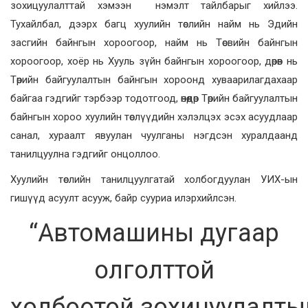
зохицуулалттай хэмээн нэмэлт тайлбарыг хийлээ.
Тухайлбал, дээрх багц хуулийн төслийн найм нь Эдийн
засгийн байнгын хороогоор, найм нь Төсвийн байнгын
хороогоор, хоёр нь Хууль зүйн байнгын хороогоор, дөрөв нь
Төрийн байгуулалтын байнгын хороонд хуваарилагдахаар
байгаа гэдгийг тэрбээр тодотгоод, өнөөдөр Төрийн байгуулалтын
байнгын хороо хуулийн төслүүдийн хэлэлцэх эсэх асуудлаар
санал, хураалт явуулан чуулганы нэгдсэн хуралдаанд
танилцуулна гэдгийг онцоллоо.
Хуулийн төслийн танилцуулгатай холбогдуулан УИХ-ын
гишүүд асуулт асууж, байр сууриа илэрхийлсэн.
“Автомашины дугаар
олголттой
холбоотой зохицуулалты