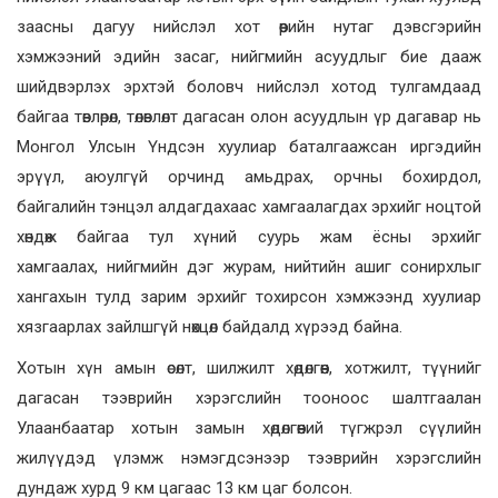
заасны дагуу нийслэл хот өөрийн нутаг дэвсгэрийн
хэмжээний эдийн засаг, нийгмийн асуудлыг бие дааж
шийдвэрлэх эрхтэй боловч нийслэл хотод тулгамдаад
байгаа төвлөрөл, төлөвлөлт дагасан олон асуудлын үр дагавар нь
Монгол Улсын Үндсэн хуулиар баталгаажсан иргэдийн
эрүүл, аюулгүй орчинд амьдрах, орчны бохирдол,
байгалийн тэнцэл алдагдахаас хамгаалагдах эрхийг ноцтой
хөндөж байгаа тул хүний суурь жам ёсны эрхийг
хамгаалах, нийгмийн дэг журам, нийтийн ашиг сонирхлыг
хангахын тулд зарим эрхийг тохирсон хэмжээнд хуулиар
хязгаарлах зайлшгүй нөхцөл байдалд хүрээд байна.
Хотын хүн амын өсөлт, шилжилт хөдөлгөөн, хотжилт, түүнийг
дагасан тээврийн хэрэгслийн тооноос шалтгаалан
Улаанбаатар хотын замын хөдөлгөөний түгжрэл сүүлийн
жилүүдэд үлэмж нэмэгдсэнээр тээврийн хэрэгслийн
дундаж хурд 9 км цагаас 13 км цаг болсон.