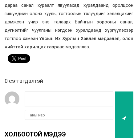
дараа санал хураалт явуулахад хуралдаанд оролцсон
гишүүдийн олонх хууль, тогтоолын төслүүдийг хэлэлцэхийг
дэмжсэн учир энэ талаарх Байнгын хорооны санал,
дүгнэлтийг чуулганы нэгдсэн хуралдаанд хүргүүлэхээр
тогтлоо хэмээн
Улсын Их Хурлын Хэвлэл мэдээлэл, олон
нийттэй харилцах газр
аас мэдээллээ.
0 cэтгэгдэлтэй
ХОЛБООТОЙ МЭДЭЭ