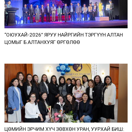
“ОЮУХАЙ-2026” ЯРУУ НАЙРГИЙН ТЭРГҮҮН АЛТАН
ЦОМЫГ Б.АЛТАНХУЯГ ӨРГӨЛӨӨ
ЦӨМИЙН ЭРЧИМ ХҮЧ ЗӨВХӨН УРАН, УУРХАЙ БИШ: