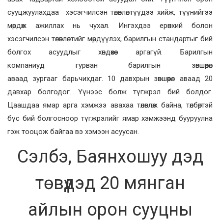
сууцжуулахдаа хэсэгчилсэн төлөвлөлтүүдээ хийж, түүнийгээ
мөрдөж ажиллах нь чухал. Ингэхдээ ерөнхий болон
хэсэгчилсэн төлөвлөлтийг мөрдүүлэх, барилгын стандартыг бий
болгох асуудлыг хөндөхөөс аргагүй. Барилгын
компаниуд гурван барилгын зөвшөөрөл
аваад зургааг барьчихдаг. 10 давхрын зөвшөөрөл аваад 20
давхар болгодог. Үүнээс болж түгжрэл бий болдог.
Цаашдаа ямар арга хэмжээ авахаа төлөвлөж байна, төлбөртэй
бүс бий болгосноор түгжрэлийг ямар хэмжээнд бууруулна
гэж тооцож байгаа вэ хэмээн асуусан.
Сэлбэ, Баянхошуу дэд
төвүүдэд 20 мянган
айлын орон сууцны