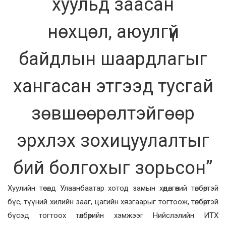
хуульд заасан
нөхцөл, аюулгүй
байдлын шаардлагыг
хангасан этгээд тусгай
зөвшөөрөлтэйгөөр
эрхлэх зохицуулалтыг
бий болгохыг зорьсон”
Хуулийн төсөлд Улаанбаатар хотод замын хөдөлгөөний төлбөртэй
бүс, түүний хилийн зааг, цагийн хязгаарыг тогтоож, төлбөртэй
бүсэд тогтоох төлбөрийн хэмжээг Нийслэлийн ИТХ