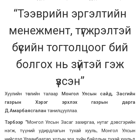
“Тээврийн эргэлтийн
менежмент, түгжрэлтэй
бүсийн тогтолцоог бий
болгох нь зүйтэй гэж
үзсэн”
Хуулийн төслийн талаар
Монгол Улсын сайд, Засгийн
газрын Хэрэг эрхлэх газрын дарга
Д.Амарбаясгалан
танилцууллаа.
Тэрбээр “
Монгол Улсын Засаг захиргаа, нутаг дэвсгэрийн
нэгж, түүний удирдлагын тухай хууль, Монгол Улсын
нийслэл Улаанбаатар хотын эрх зүйн байдлын тухай хуульд