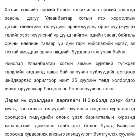
Хотын хөгжлийн ерөнхий болон хэсэгчилсэн ерөнхий төлөвлөгөөнд
заасны дагуу Улаанбаатар хотын гэр хорооллын
дахин төлөвлөлтийн төслүүдийг эрчимжүүлж, орон сууцжуулах
төслийг хэрэгжүүлсний үр дүнд нийгэм, эдийн засаг, байгаль
орчны нөлөөллийн талаар үр дүн гарч нийслэлийн иргэд ая
тухтай амьдрах орчин нөхцөлийг бүрдэнэ гэж үзэж байна.
Нийслэл Улаанбаатар хотын замын хөдөлгөөний түгжрэл
төвлөрлийн алдаанд нөлөөлж байгаа хүчин зүйлүүдийг цогцоор
шийдвэрлэх зорилгоор нийт 25 хуулийн төсөлд холбогдох
өөрчлөлт оруулахаар багцаар нь боловсруулсан гэлээ.
Дараа нь
хуралдаан даргалагч Н.Энхболд
дээрх багц
хууль, тогтоолын төслүүдийг чуулганы нэгдсэн хуралдаанд
оролцсон гишүүдийн олонх үзэл баримтлалын хүрээнд
хэлэлцэхийг дэмжвэл холбогдох болон бусад Байнгын
хороонд хуваарилж анхны хэлэлцүүлэгт бэлтгүүлэх хуулийн