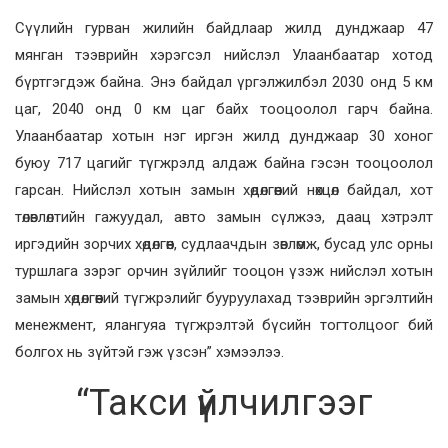
Сүүлийн гурван жилийн байдлаар жилд дунджаар 47
мянган тээврийн хэрэгсэл нийслэл Улаанбаатар хотод
бүртгэгдэж байна. Энэ байдал үргэлжилбэл 2030 онд 5 км
цаг, 2040 онд 0 км цаг байх тооцоолол гарч байна.
Улаанбаатар хотын нэг иргэн жилд дунджаар 30 хоног
буюу 717 цагийг түгжрэлд алдаж байна гэсэн тооцоолол
гарсан. Нийслэл хотын замын хөдөлгөөний нөхцөл байдал, хот
төлөвлөлтийн гажуудал, авто замын сүлжээ, даац хэтрэлт
иргэдийн зорчих хөдөлгөөн, судлаачдын зөвлөмж, бусад улс орны
туршлага зэрэг орчин зүйлийг тооцон үзэж нийслэл хотын
замын хөдөлгөөний түгжрэлийг бууруулахад тээврийн эргэлтийн
менежмент, ялангуяа түгжрэлтэй бүсийн тогтолцоог бий
болгох нь зүйтэй гэж үзсэн” хэмээлээ.
“Такси үйлчилгээг