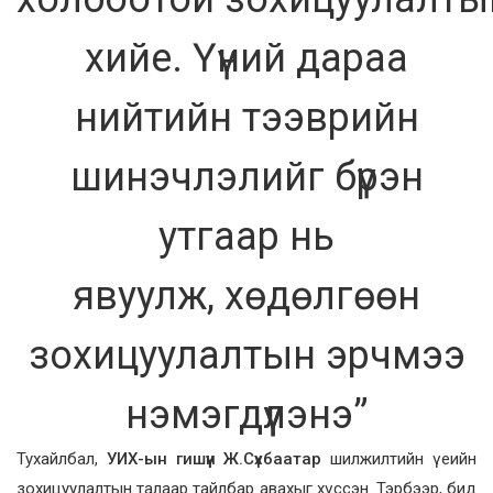
хийе. Үүний дараа
нийтийн тээврийн
шинэчлэлийг бүрэн
утгаар нь
явуулж, хөдөлгөөн
зохицуулалтын эрчмээ
нэмэгдүүлэнэ”
Тухайлбал,
УИХ-ын гишүүн Ж.Сүхбаатар
шилжилтийн үеийн
зохицуулалтын талаар тайлбар авахыг хүссэн. Тэрбээр, бид