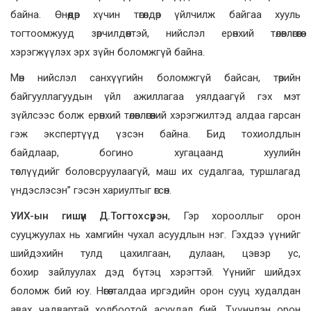
байна. Өнөөдөр хүчин төгөлдөр үйлчилж байгаа хууль
тогтоомжууд зөрчилдөөнтэй, нийслэл ерөнхий төлөвлөгөөгөө
хэрэгжүүлэх эрх зүйн боломжгүй байна.
Мөн нийслэл санхүүгийн боломжгүй байсан, төрийн
байгууллагуудын үйл ажиллагаа уялдаагүй гэх мэт
зүйлсээс болж ерөнхий төлөвлөгөөний хэрэгжилтэд алдаа гарсан
гэж экспертүүд үзсэн байна. Бид тохиолдлын
байдлаар, богино хугацаанд хуулийн
төслүүдийг боловсруулаагүй, маш их судалгаа, туршлагад
үндэслэсэн” гэсэн хариултыг өгсөн.
УИХ-ын гишүүн Д.Тогтохсүрэн
, Гэр хорооллыг орон
сууцжуулах нь хамгийн чухал асуудлын нэг. Гэхдээ үүнийг
шийдэхийн тулд цахилгаан, дулаан, цэвэр ус,
бохир зайлуулах дэд бүтэц хэрэгтэй. Үүнийг шийдэх
боломж бий юу. Нөгөө талдаа иргэдийн орон сууц худалдан
авах чадвартай холбоотой асуудал бий. Түүнчлэн орон