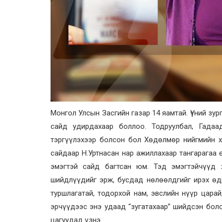
Монгол Улсын Засгийн газар 14 яамтай. Үүний зу
сайд удирдахаар боллоо. Тодруулбал, Гада
тэргүүлэхээр болсон бол Хөдөлмөр нийгмийн 
сайдаар Н.Уртнасан нар ажиллахаар тангарагаа
эмэгтэй сайд багтсан юм. Тэд эмэгтэйчүүд 
шийдлүүдийг эрж, бусдад нөлөөлдгийг ирэх өдр
туршлагатай, тодорхой нам, эвслийн нүүр царай
эрчүүдээс энэ удаад “зугатахаар” шийдсэн бол
цагуудад үзнэ.