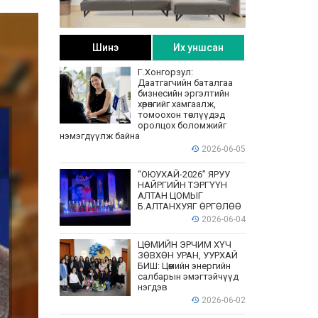
Шинэ
Их уншсан
Г.Хонгорзул:
Даатгагчийн баталгаа
бизнесийн эргэлтийн
хөрөнгийг хамгаалж,
томоохон төслүүдэд
оролцох боломжийг
нэмэгдүүлж байна
2026-06-05
“ОЮУХАЙ-2026” ЯРУУ
НАЙРГИЙН ТЭРГҮҮН
АЛТАН ЦОМЫГ
Б.АЛТАНХУЯГ ӨРГӨЛӨӨ
2026-06-04
ЦӨМИЙН ЭРЧИМ ХҮЧ
ЗӨВХӨН УРАН, УУРХАЙ
БИШ: Цөмийн энергийн
салбарын эмэгтэйчүүд
нэгдэв
2026-06-02