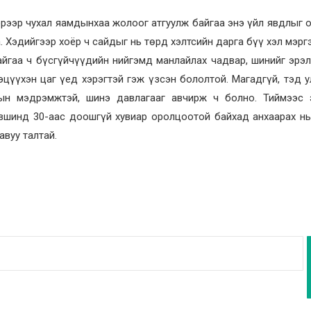
эрээр чухал яамдынхаа жолоог атгуулж байгаа энэ үйл явдлыг 
а. Хэдийгээр хоёр ч сайдыг нь төрд хэлтсийн дарга бүү хэл мэр
йгаа ч бүсгүйчүүдийн нийгэмд манлайлах чадвар, шинийг эрэл
эцүүхэн цаг үед хэрэгтэй гэж үзсэн бололтой. Магадгүй, тэд 
ын мэдрэмжтэй, шинэ давлагааг авчирж ч болно. Тиймээс 
өвшинд 30-аас доошгүй хувиар оролцоотой байхад анхаарах нь
авуу талтай.