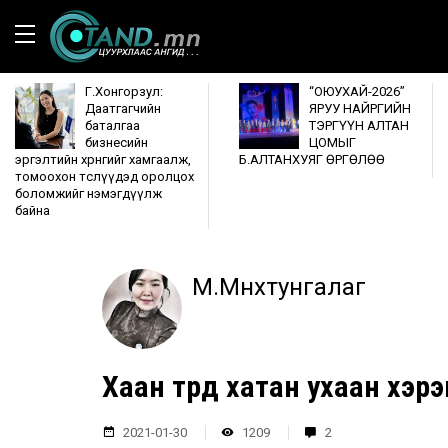
Г.Хонгорзул:
“ОЮУХАЙ-2026”
Даатгагчийн
ЯРУУ НАЙРГИЙН
баталгаа
ТЭРГҮҮН АЛТАН
бизнесийн
ЦОМЫГ
эргэлтийн хөрөнгийг хамгаалж,
Б.АЛТАНХУЯГ ӨРГӨЛӨӨ
томоохон төслүүдэд оролцох
боломжийг нэмэгдүүлж
байна
М.Мөнхтунгалаг
Хаан төрд хатан ухаан хэр
2021-01-30
1209
2