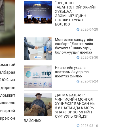
“ЭРДЭНЭС
ТАВАНТОЛГОЙ” ХК-ИЙН
ХУВЬЦАА
ЭЗЭМШИГЧДИЙН
ЭЭЛЖИТ ХУРАЛ
БОЛЛОО
2026-04-28
Монголын санхүүгийн
салбарт “Даатгагчийн
баталгаа” шинэ гарц,
боломжуудыг нээлээ
2026-03-30
 эмэгтэй
Нислэгийн ухаалаг
албараа
платфом Skytrip.mn
нээлтээ хийлээ
БОАЖ-ын
2026-03-24
 дөрвөн
оломжит
ДАРМА БАТБАЯР:
ЧИНГИСИЙН МОНГОЛ
илласан
ХҮЧИРХЭГ БАЙСАН НЬ
5-6 НАСТАЙДАА МОРЬ
энгэртэй
УНАЖ, ЭР ЗОРИГИЙН
СУРГУУЛЬ ХИЙДЭГ
ирэх он
БАЙСНЫХ
2026-03-10