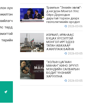
олон хүн
Трампын “Энхийн зөвлөл”-
д нэгдсэн Монгол Улс:
гэжилтэн
Ойрх Дорнодын
дарьтай торхон дээрх
хийлэгч
геополитикийн эрсдэл
2026-03-06
улс төрд
эмэгтэй
ИЗРАИЛ, ИРАНААС
БУЦАХ ХҮСЭЛТЭЙ
 төрийн
МОНГОЛ ИРГЭДЭЭ
ТАТАН АВАХААР
АЖИЛЛАЖ БАЙНА
2026-03-05
“ХОЛЫН ЦАГААН
МАНАН” КИНО ЭРҮҮЛ
МЭНДИЙН САЛБАРЫН
БОДИТ ҮНЭНИЙГ
ХАРУУЛНА
2026-03-05