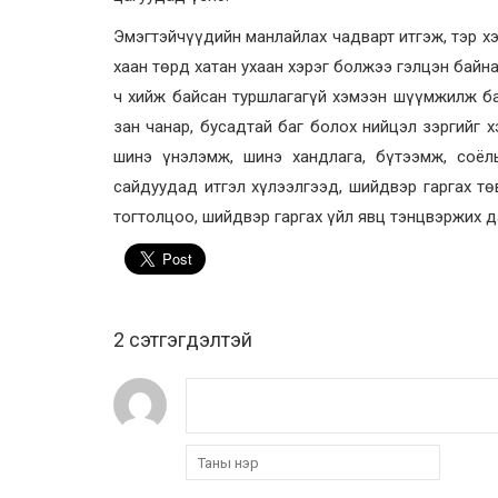
Эмэгтэйчүүдийн манлайлах чадварт итгэж, тэр х
хаан төрд хатан ухаан хэрэг болжээ гэлцэн байн
ч хийж байсан туршлагагүй хэмээн шүүмжилж ба
зан чанар, бусадтай баг болох нийцэл зэргийг х
шинэ үнэлэмж, шинэ хандлага, бүтээмж, соёл
сайдуудад итгэл хүлээлгээд, шийдвэр гаргах т
тогтолцоо, шийдвэр гаргах үйл явц тэнцвэржих д
2 cэтгэгдэлтэй