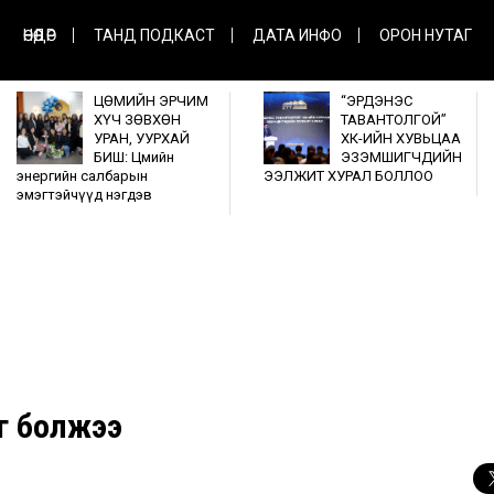
ӨНӨӨДӨР
ТАНД ПОДКАСТ
ДАТА ИНФО
ОРОН НУТАГ
ЦӨМИЙН ЭРЧИМ
“ЭРДЭНЭС
ХҮЧ ЗӨВХӨН
ТАВАНТОЛГОЙ”
УРАН, УУРХАЙ
ХК-ИЙН ХУВЬЦАА
БИШ: Цөмийн
ЭЗЭМШИГЧДИЙН
энергийн салбарын
ЭЭЛЖИТ ХУРАЛ БОЛЛОО
эмэгтэйчүүд нэгдэв
эг болжээ