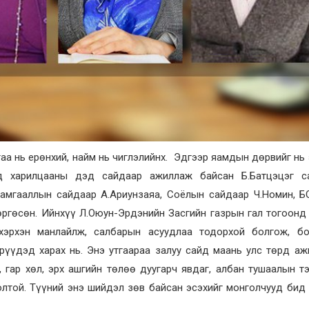
ргаа нь ерөнхий, найм нь чиглэлийнх. Эдгээр яамдын дөрвийг нь
ад харилцааны дэд сайдаар ажиллаж байсан Б.Батцэцэг с
хамгааллын сайдаар А.Ариунзаяа, Соёлын сайдаар Ч.Номин, 
 өргөсөн. Ийнхүү Л.Оюун-Эрдэнийн Засгийн газрын гал тогоонд
хэрхэн манлайлж, салбарын асуудлаа тодорхой болгож, б
үүдэд харах нь. Энэ утгаараа залуу сайд маань улс төрд аж
, гар хөл, эрх ашгийн төлөө дуугарч явдаг, албан тушаалын т
олтой. Түүний энэ шийдэл зөв байсан эсэхийг монголчууд бид 