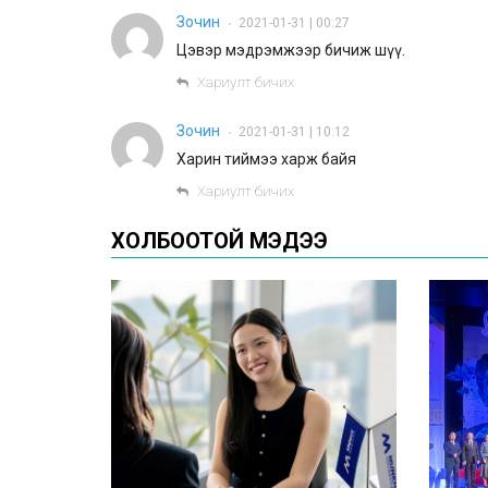
Зочин
2021-01-31 | 00:27
•
Цэвэр мэдрэмжээр бичиж шүү.
Хариулт бичих
Зочин
2021-01-31 | 10:12
•
Харин тиймээ харж байя
Хариулт бичих
ХОЛБООТОЙ МЭДЭЭ