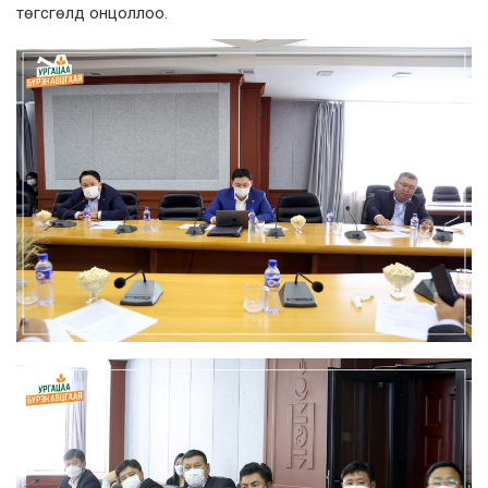
төгсгөлд онцоллоо.