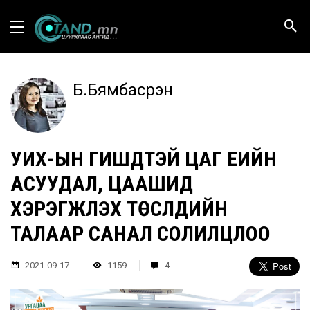
Б.Бямбасүрэн
УИХ-ЫН ГИШҮҮДТЭЙ ЦАГ ҮЕИЙН
АСУУДАЛ, ЦААШИД
ХЭРЭГЖҮҮЛЭХ ТӨСЛҮҮДИЙН
ТАЛААР САНАЛ СОЛИЛЦЛОО
2021-09-17
1159
4