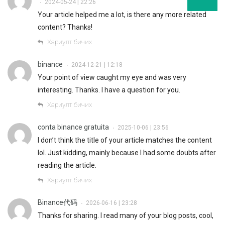
2024-05-24 | 22:26
•
Your article helped me a lot, is there any more related
content? Thanks!
Хариулт бичих
binance
2024-12-21 | 12:18
•
Your point of view caught my eye and was very
interesting. Thanks. I have a question for you.
Хариулт бичих
conta binance gratuita
2025-10-06 | 23:56
•
I don’t think the title of your article matches the content
lol. Just kidding, mainly because I had some doubts after
reading the article.
Хариулт бичих
Binance代码
2026-06-16 | 23:28
•
Thanks for sharing. I read many of your blog posts, cool,