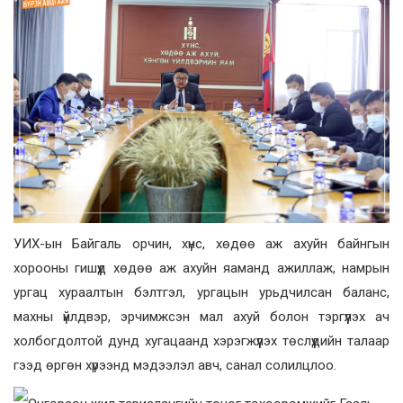
УИХ-ын Байгаль орчин, хүнс, хөдөө аж ахуйн байнгын
хорооны гишүүд хөдөө аж ахуйн яаманд ажиллаж, намрын
ургац хураалтын бэлтгэл, ургацын урьдчилсан баланс,
махны үйлдвэр, эрчимжсэн мал ахуй болон тэргүүлэх ач
холбогдолтой дунд хугацаанд хэрэгжүүлэх төслүүдийн талаар
гээд өргөн хүрээнд мэдээлэл авч, санал солилцлоо.