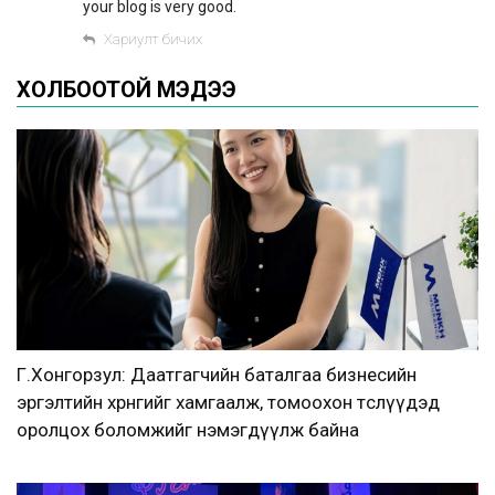
your blog is very good.
Хариулт бичих
ХОЛБООТОЙ МЭДЭЭ
Г.Хонгорзул: Даатгагчийн баталгаа бизнесийн
эргэлтийн хөрөнгийг хамгаалж, томоохон төслүүдэд
оролцох боломжийг нэмэгдүүлж байна