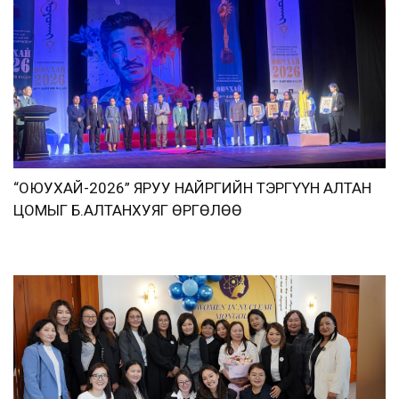
“ОЮУХАЙ-2026” ЯРУУ НАЙРГИЙН ТЭРГҮҮН АЛТАН
ЦОМЫГ Б.АЛТАНХУЯГ ӨРГӨЛӨӨ