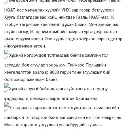
Өнгөрсөн жил тариалангийн тоног төхөөрөмжийг Гааль,
НӨАТ-аас чөлөөлөх хуулийг УИХ-аар газар батлуулсан.
Хууль батлагдсанаас хойш нийтдээ Гааль, НӨАТ-аас 18
тэрбум төгрөгийн хөнгөлөлт үзүүлсэн байна. Мөн хувийн аж
ахуйн нэгжүүд 50 орчим комбайн намрын ургац хураалтын
өмнө оруулж ирсэн. Энэ хууль ердөө хоёрхон сарын дотор
ийнхүү өгөөжөө өгсөн.
Хүнсний ногоочдод тулгамдаж байгаа хамгийн гол
асуудал бол агуулах зоорь юм. Тиймээс Польшийн
хөнгөлөлттэй зээлээр 8000 гаруй тонн агуулахыг бий
болгохоор ажиллаж байна.
Хүнсний аюулгүй байдал, эрүүл ахуйг хангахын тулд үр
үйлдвэрлэлд дэмжих шаардлагатай байгаа юм.
Үр тарианы тариалалтыг нэмэгдүүлж газар тариалангийн
салбарын тогтвортой байдлыг хангахын нэг гол хөшүүрэг нь
Монгол хөрсөнд ургуулсан улаанбуудайн гурилыг