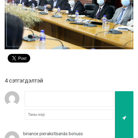
4 cэтгэгдэлтэй
binance pierakstīsanās bonuss