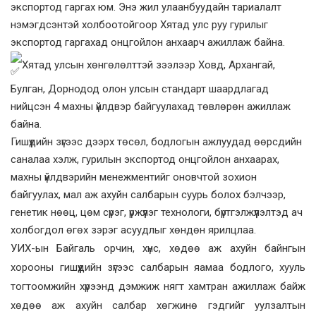
экспортод гаргах юм. Энэ жил улаанбуудайн тариалалт
нэмэгдсэнтэй холбоотойгоор Хятад улс руу гурилыг
экспортод гаргахад онцгойлон анхаарч ажиллаж байна.
Хятад улсын хөнгөлөлттэй зээлээр Ховд, Архангай,
Булган, Дорнодод олон улсын стандарт шаардлагад
нийцсэн 4 махны үйлдвэр байгуулахад төвлөрөн ажиллаж
байна.
Гишүүдийн зүгээс дээрх төсөл, бодлогын ажлуудад өөрсдийн
саналаа хэлж, гурилын экспортод онцгойлон анхаарах,
махны үйлдвэрийн менежментийг оновчтой зохион
байгуулах, мал аж ахуйн салбарын суурь болох бэлчээр,
генетик нөөц, цөм сүрэг, үржүүлэг технологи, бүртгэлжүүлэлтэд ач
холбогдол өгөх зэрэг асуудлыг хөндөн ярилцлаа.
УИХ-ын Байгаль орчин, хүнс, хөдөө аж ахуйн байнгын
хорооны гишүүдийн зүгээс салбарын яамаа бодлого, хууль
тогтоомжийн хүрээнд дэмжиж нягт хамтран ажиллаж байж
хөдөө аж ахуйн салбар хөгжинө гэдгийг уулзалтын