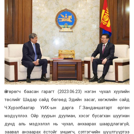
Өнгөрөгч баасан гарагт (2023.06.23) нэгэн чухал хуулийн
төслийг Шадар сайд бөгөөд Эдийн засаг, хөгжлийн сайд
Ч.Хүрэлбаатар УИХ-ын дарга Г.Занданшатарт өргөн
мэдүүллээ. Ойр зуурын дуулиан, хэсэг бусагхан шуугиан
дунд аль мэдээлэл нь чухал, анхаарах шаардлагагүй,
заавал анзаарах ёстойг уншигч, сэтгэгчийн шүүлтүүртээ