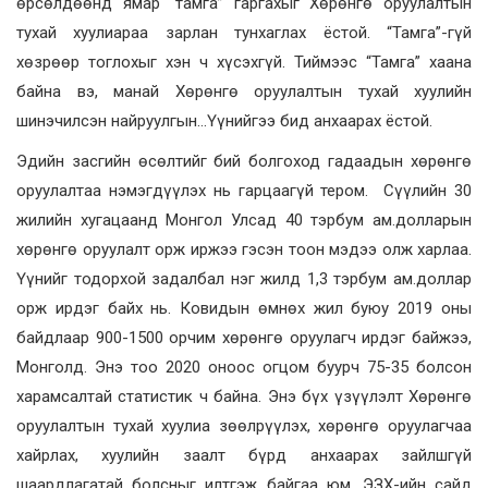
өрсөлдөөнд ямар “тамга” гаргахыг Хөрөнгө оруулалтын
тухай хуулиараа зарлан тунхаглах ёстой. “Тамга”-гүй
хөзрөөр тоглохыг хэн ч хүсэхгүй. Тиймээс “Тамга” хаана
байна вэ, манай Хөрөнгө оруулалтын тухай хуулийн
шинэчилсэн найруулгын…Үүнийгээ бид анхаарах ёстой.
Эдийн засгийн өсөлтийг бий болгоход гадаадын хөрөнгө
оруулалтаа нэмэгдүүлэх нь гарцаагүй тером. Сүүлийн 30
жилийн хугацаанд Монгол Улсад 40 тэрбум ам.долларын
хөрөнгө оруулалт орж иржээ гэсэн тоон мэдээ олж харлаа.
Үүнийг тодорхой задалбал нэг жилд 1,3 тэрбум ам.доллар
орж ирдэг байх нь. Ковидын өмнөх жил буюу 2019 оны
байдлаар 900-1500 орчим хөрөнгө оруулагч ирдэг байжээ,
Монголд. Энэ тоо 2020 оноос огцом буурч 75-35 болсон
харамсалтай статистик ч байна. Энэ бүх үзүүлэлт Хөрөнгө
оруулалтын тухай хуулиа зөөлрүүлэх, хөрөнгө оруулагчаа
хайрлах, хуулийн заалт бүрд анхаарах зайлшгүй
шаардлагатай болсныг илтгэж байгаа юм. ЭЗХ-ийн сайд