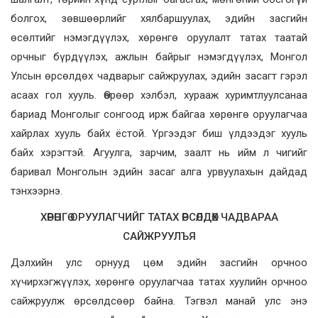
болгох, зөвшөөрлийг хялбаршуулах, эдийн засгийн
өсөлтийг нэмэгдүүлэх, хөрөнгө оруулалт татах таатай
орчныг бүрдүүлэх, ажлын байрыг нэмэгдүүлэх, Монгол
Улсын өрсөлдөх чадварыг сайжруулах, эдийн засагт гэрэл
асаах гол хууль. Өөрөөр хэлбэл, хурааж хуримтлуулсанаа
бариад Монголыг сонгоод ирж байгаа хөрөнгө оруулагчаа
хайрлах хууль байх ёстой. Үргээдэг биш үлдээдэг хууль
байх хэрэгтэй. Агуулга, зарчим, заалт нь ийм л чигийг
баривал Монголын эдийн засаг алга урвуулахын дайдад
тэнхээрнэ.
ХӨРӨНГӨ ОРУУЛАГЧИЙГ ТАТАХ ӨРСӨЛДӨХ ЧАДВАРАА
САЙЖРУУЛЪЯ
Дэлхийн улс орнууд цөм эдийн засгийн орчноо
хүчирхэгжүүлэх, хөрөнгө оруулагчаа татах хуулийн орчноо
сайжруулж өрсөлдсөөр байна. Тэгвэл манай улс энэ