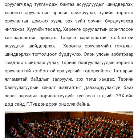
оруулагчдад тулгамдаж байгаа асуудлуудыг шийдвэрлэх,
хөрөнгө оруулалтын орчныг сайжруулах, хувийн хөрөнгө
оруулалтыг дэмжих хууль эрх зүйн орчинг бүрдүүлэхэд
чиглэжээ. Хуулийн төсөлд, Хөрөнгө оруулалтын хориглосон
хязгаарлалтыг арилгах, Газрын харилцаатай холбоотой
асуудлыг шийдвэрлэх, Хөрөнгө оруулагчийн гомдлыг
шийдвэрлэх тогтолцоог бүрдүүлэх, Олон улсын арбитраар
гомдлоо шийдвэрлүүлэх, Төрийн байгууллагуудын хөрөнгө
оруулалттай холбоотой эрх үүргийг тодорхойлох, Татварын
ялгамжтай байдлыг залруулж, эрх тэгш хандах, Төрийн
байгуулагуудын хяналт шалгалтыг давхардуулахгүй байх
зэрэг зарчмын өөрчлөлтүүдийг тусгасан гэдгийг ЭЗХ-ийн
дэд сайд Г.Түвдэндорж онцолж байна.