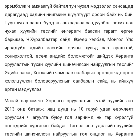
эрэмбэлж ч амжаагүй байтал тун чухал мэдээлэл сенсацад
дарагдаад хэдийн нийгмийн шүүлтүүрт орсон байх нь бий.
Түүн лугаа заалт бүрд нь анхаарлаа хандуулбал зохих нэн
чухал хуулийн төслийг өнгөрөгч баасан гарагт өргөн
барьжээ, Ч.Хүрэлбаатар сайд. Өөрөөр хэлбэл, Монгол Улс
ирээдүйд эдийн засгийн орчны хувьд хэр эрэлттэй,
сонирхолтой, өсөж өндийх боломжтойг шийдэх Хөрөнгө
оруулалтын тухай хуулийн шинэчилсэн найруулгын төслийг
Эдийн засаг, Хөгжлийн яамнаас салбарын оролцогчдоороо
хэлэлцүүлэн боловсруулсныг салбарын сайд нь ийнхүү
өргөн мэдүүллээ.
Манай парламент Хөрөнгө оруулалтын тухай хуулийг анх
2013 онд баталж, явц дунд нь 10 гаруй удаа өөрчлөлт
оруулсан ч агуулга буюу гол зарчимд нь гар хүрэлгүй
өнөөдрийг хүргэсэн байдаг. Тэгвэл энэ удаагийн хуулийн
төслийн шинэчилсэн найруулгын гол онцлог нь Хөрөнгө