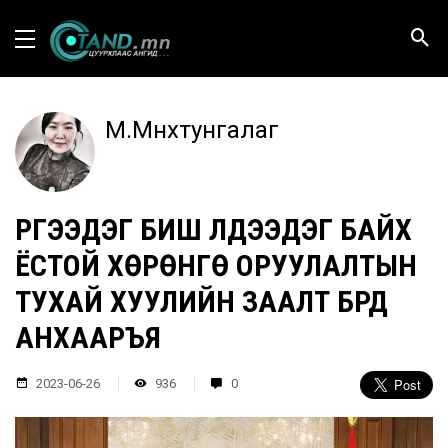
М.Мөнхтунгалаг
ҮРГЭЭДЭГ БИШ ҮЛДЭЭДЭГ БАЙХ
ЁСТОЙ ХӨРӨНГӨ ОРУУЛАЛТЫН
ТУХАЙ ХУУЛИЙН ЗААЛТ БҮРД
АНХААРЪЯ
2023-06-26
936
0