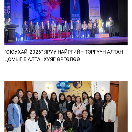
“ОЮУХАЙ-2026” ЯРУУ НАЙРГИЙН ТЭРГҮҮН АЛТАН
ЦОМЫГ Б.АЛТАНХУЯГ ӨРГӨЛӨӨ