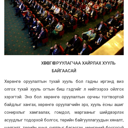
ХӨРӨНГӨ ОРУУЛАГЧАА ХАЙРЛАХ ХУУЛЬ
БАЙГААСАЙ
Хөрөнгө оруулалтын тухай хууль бол гадны иргэнд виз
олгох тухай хууль огтын биш гэдгийг л нийтээрээ ойлгох
хэрэгтэй. Энэ бол хөрөнгө оруулалтын орчны тогтвортой
байдлыг хангах, хөрөнгө оруулагчийн эрх, хууль ёсны ашиг
сонирхлыг хамгаалах, гомдол, маргааныг шийдвэрлэх
асуудлыг тодорхой болгох, төрийн байгууллагуудын хяналт,
шалгалт, төрийн хүнд суртлыг багасгах, мөнгөний босгогүй