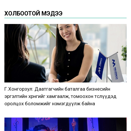
ХОЛБООТОЙ МЭДЭЭ
Г.Хонгорзул: Даатгагчийн баталгаа бизнесийн
эргэлтийн хөрөнгийг хамгаалж, томоохон төслүүдэд
оролцох боломжийг нэмэгдүүлж байна