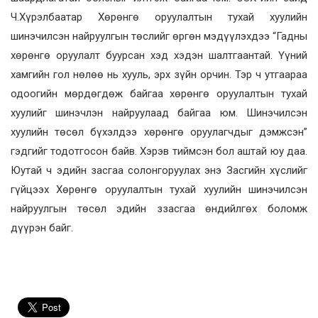
Ч.Хүрэлбаатар Хөрөнгө оруулалтын тухай хуулийн
шинэчилсэн найруулгын төслийг өргөн мэдүүлэхдээ “Гадны
хөрөнгө оруулалт буурсан хэд хэдэн шалтгаантай. Үүний
хамгийн гол нөлөө нь хууль, эрх зүйн орчин. Тэр ч утгаараа
одоогийн мөрдөгдөж байгаа хөрөнгө оруулалтын тухай
хуулийг шинэчлэн найруулаад байгаа юм. Шинэчилсэн
хуулийн төсөл бүхэлдээ хөрөнгө оруулагчдыг дэмжсэн”
гэдгийг тодотгосон байв. Хэрэв тиймсэн бол аштай юу даа.
Юутай ч эдийн засгаа солонгоруулах энэ Засгийн хүслийг
гүйцээх Хөрөнгө оруулалтын тухай хуулийн шинэчилсэн
найруулгын төсөл эдийн ззасгаа өндийлгөх боломж
дүүрэн байг.