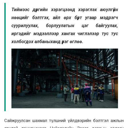
Тиймээс дүүргийн хэрэгцээнд хэрэглэх аюулгүйн
нөөцийг бэлтгэх, айл өрх бүрт угаар мэдрэгч
суурилуулах, борлуулатын цэг байгуулах,
иргэдийг мэдээллээр хангах чиглэлээр тус тус
холбогдох албаныханд үүрэг өглөө.
Сайжруулсан шахмал түлшний үйлдвэрийн бэлтгэл ажлын