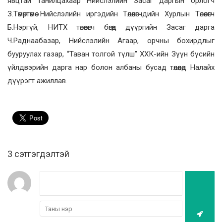
явцтай танилцахаар Нийслэлийн Засаг даргын орлогч
З.Төмөртөмөө Нийслэлийн иргэдийн Төлөөлөгчдийн Хурлын Төлөөлөгч
Б.Нэргүй, НИТХ төлөөлөгч бөгөөд дүүргийн Засаг дарга
Ч.Раднаабазар, Нийслэлийн Агаар, орчны бохирдлыг
бууруулах газар, “Таван толгой түлш” ХХК-ийн Зүүн бүсийн
үйлдвэрийн дарга нар болон албаны бусад төлөөлөд Налайх
дүүрэгт ажиллав.
3 cэтгэгдэлтэй