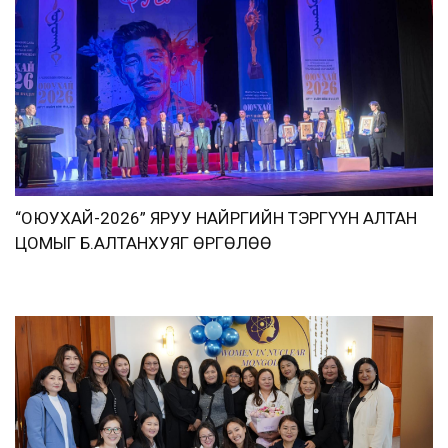
“ОЮУХАЙ-2026” ЯРУУ НАЙРГИЙН ТЭРГҮҮН АЛТАН
ЦОМЫГ Б.АЛТАНХУЯГ ӨРГӨЛӨӨ