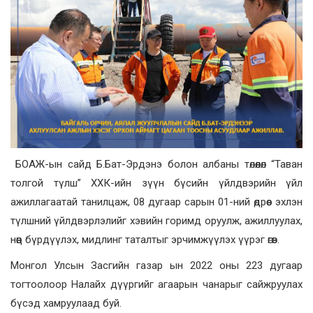
БОАЖ-ын сайд Б.Бат-Эрдэнэ болон албаны төлөөлөл “Таван
толгой түлш” ХХК-ийн зүүн бүсийн үйлдвэрийн үйл
ажиллагаатай танилцаж, 08 дугаар сарын 01-ний өдрөөс эхлэн
түлшний үйлдвэрлэлийг хэвийн горимд оруулж, ажиллуулах,
нөөц бүрдүүлэх, мидлинг таталтыг эрчимжүүлэх үүрэг өгөв.
Монгол Улсын Засгийн газар ын 2022 оны 223 дугаар
тогтоолоор Налайх дүүргийг агаарын чанарыг сайжруулах
бүсэд хамруулаад буй.