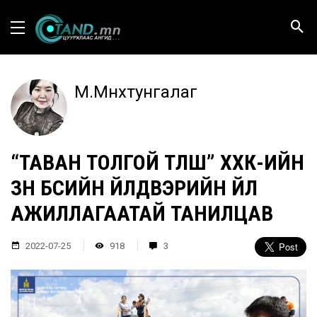
М.Мөнхтунгалаг
“ТАВАН ТОЛГОЙ ТҮЛШ” ХХК-ИЙН
ЗҮҮН БҮСИЙН ҮЙЛДВЭРИЙН ҮЙЛ
АЖИЛЛАГААТАЙ ТАНИЛЦАВ
2022-07-25
918
3