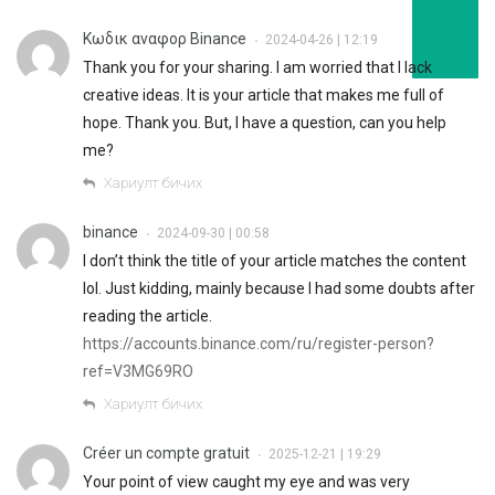
Κωδικ αναφορ Binance
2024-04-26 | 12:19
•
Thank you for your sharing. I am worried that I lack
creative ideas. It is your article that makes me full of
hope. Thank you. But, I have a question, can you help
me?
Хариулт бичих
binance
2024-09-30 | 00:58
•
I don’t think the title of your article matches the content
lol. Just kidding, mainly because I had some doubts after
reading the article.
https://accounts.binance.com/ru/register-person?
ref=V3MG69RO
Хариулт бичих
Créer un compte gratuit
2025-12-21 | 19:29
•
Your point of view caught my eye and was very